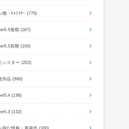
人物・ｷｬﾗｸﾀｰ
(779)
ver5.5後期
(187)
ver5.5前期
(190)
モンスター
(202)
他作品
(960)
ver5.4
(196)
ver5.3
(132)
お得な情報・新発売
(300)