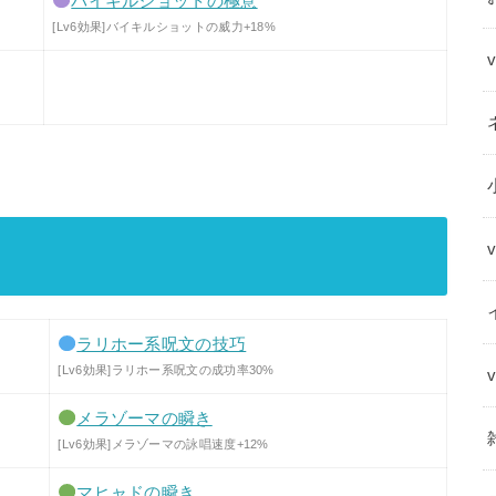
バイキルショットの極意
[Lv6効果]バイキルショットの威力+18%
ラリホー系呪文の技巧
[Lv6効果]ラリホー系呪文の成功率30%
メラゾーマの瞬き
[Lv6効果]メラゾーマの詠唱速度+12%
マヒャドの瞬き