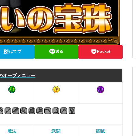
はてブ
送る
Pocket
のオーブメニュー
魔法
武闘
盗賊