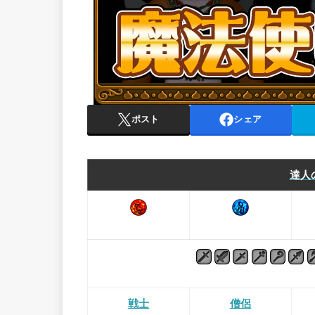
ポスト
シェア
達人
戦士
僧侶