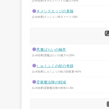
[Lv6効果]オネロスハントの威力+30%
ネメシスエッジの真髄
[Lv6効果]テンション時ダメージ+300
悪魔ばらいの極意
[Lv6効果]悪魔ばらいの威力+120%
しゅくふくの杖の奇跡
[Lv6効果]しゅくふくの杖の回復量+60%
霊脈魔法陣の戦域
[Lv6効果]霊脈魔法陣の射程+1.8m