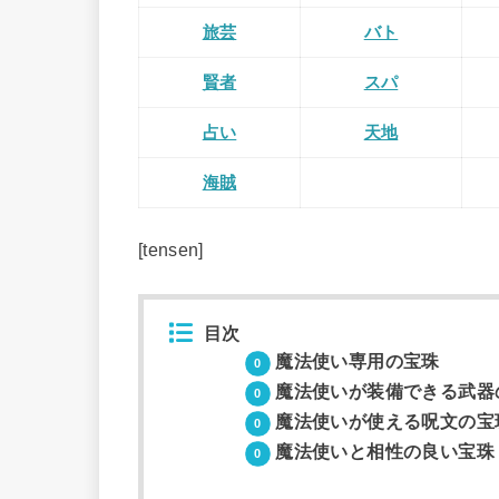
旅芸
バト
賢者
スパ
占い
天地
海賊
[tensen]
目次
魔法使い専用の宝珠
魔法使いが装備できる武器
魔法使いが使える呪文の宝
魔法使いと相性の良い宝珠