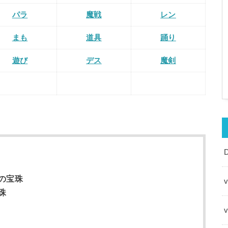
パラ
魔戦
レン
まも
道具
踊り
遊び
デス
魔剣
の宝珠
v
珠