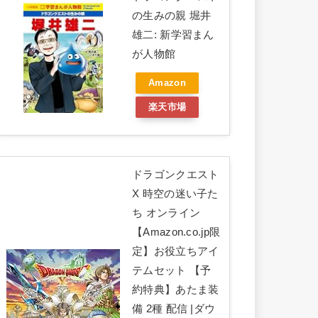
の生みの親 堀井
雄二: 新学習まん
が人物館
Amazon
楽天市場
ドラゴンクエスト
X 時空の迷い子た
ち オンライン
【Amazon.co.jp限
定】お役立ちアイ
テムセット 【予
約特典】あたま装
備 2種 配信 |ダウ