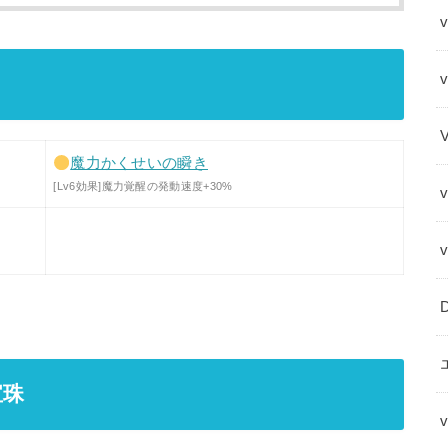
v
魔力かくせいの瞬き
[Lv6効果]魔力覚醒の発動速度+30%
宝珠