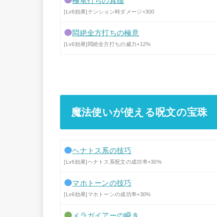
極竜打ちの真髄
[Lv6効果]テンション時ダメージ+300
悶絶全方打ちの極意
[Lv6効果]悶絶全方打ちの威力+12%
魔法使いが使える呪文の宝珠
ヘナトス系の技巧
[Lv6効果]ヘナトス系呪文の成功率+30%
マホトーンの技巧
[Lv6効果]マホトーンの成功率+30%
メラガイアーの瞬き