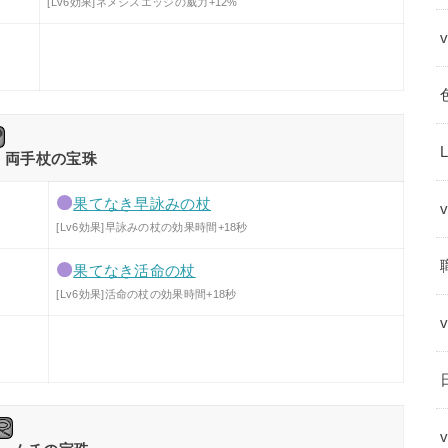
[Lv6効果]ネメシスエッジの威力+12%
両手杖の宝珠
果てなき早詠みの杖
[Lv6効果]早詠みの杖の効果時間+18秒
果てなき活命の杖
[Lv6効果]活命の杖の効果時間+18秒