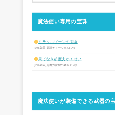
魔法使い専用の宝珠
ミラクルゾーンの閃き
[Lv6効果]必殺チャージ率+3.0%
果てなき超魔力かくせい
[Lv6効果]超魔力覚醒の効果+12秒
魔法使いが装備できる武器の