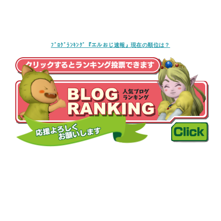
ﾌﾞﾛｸﾞﾗﾝｷﾝｸﾞ『エルおじ速報』現在の順位は？