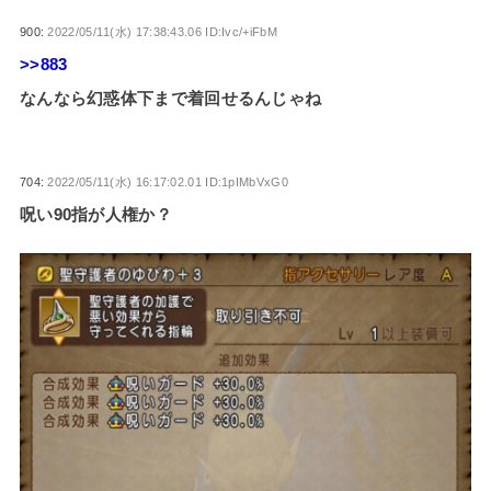
900:
2022/05/11(水) 17:38:43.06 ID:Ivc/+iFbM
>>883
なんなら幻惑体下まで着回せるんじゃね
704:
2022/05/11(水) 16:17:02.01 ID:1pIMbVxG0
呪い90指が人権か？