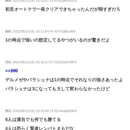
689:
2022/05/11(水) 16:10:57.15 ID:5OpxXBX10
初見オートマで一発クリアできちゃったんだが弱すぎだろ
690:
2022/05/11(水) 16:11:54.95 ID:07pBDuRi0
1の時点で強いの想定してるやつがいるのが驚きだよ
702:
2022/05/11(水) 16:16:17.57 ID:D2w6IO8F0
>>690
デルメゼやバラシュナは1の時点でそれなりの強さあったよ
バラシュナは3になっても大して変わらなかったけど
351:
2022/05/11(水) 23:24:40.75 ID:nwdg06DK0
8人は適当でも何でも勝てる
4人は恐らく賢者レンバトまもだな