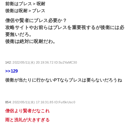
前衛はブレス＞呪耐
後衛は呪耐＞ブレス
僧侶や賢者にブレス必要か？
攻略サイトやお前らはブレスを重要視するが後衛には必
要無いだろ。
後衛は絶対に呪耐だわ。
142:
2022/05/11(水) 20:19:36.72 ID:Su2YaMC30
>>129
後衛が当たりに行かないPTならブレスは要らないだろうね
854:
2022/05/11(水) 17:16:31.85 ID:FuI5kUsc0
僧侶より賢者だなこれ
雨と洗礼が大きすぎる