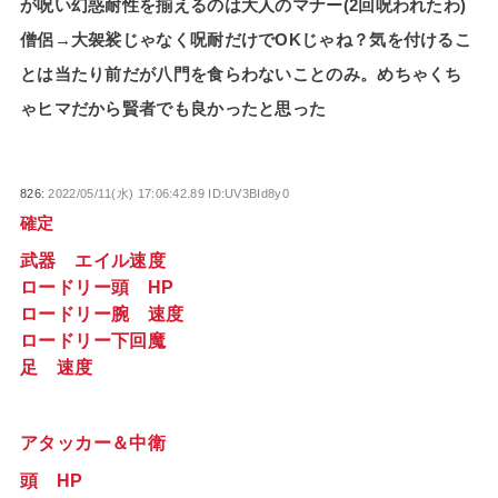
が呪い幻惑耐性を揃えるのは大人のマナー(2回呪われたわ)
僧侶→大袈裟じゃなく呪耐だけでOKじゃね？気を付けるこ
とは当たり前だが八門を食らわないことのみ。めちゃくち
ゃヒマだから賢者でも良かったと思った
826:
2022/05/11(水) 17:06:42.89 ID:UV3BId8y0
確定
武器 エイル速度
ロードリー頭 HP
ロードリー腕 速度
ロードリー下回魔
足 速度
アタッカー＆中衛
頭 HP