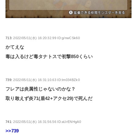
713:
2022/05/11(水) 16:20:32.99 ID:g/nwCSk60
かてえな
毒は入るけど毒タナトスで初撃850くらい
739:
2022/05/11(水) 16:31:10.63 ID:Im034BZk0
フレアは炎属性じゃないのかな？
取り敢えず炎71(盾42+アクセ29)で死んだ
741:
2022/05/11(水) 16:31:56.56 ID:aUrENHgA0
>>739