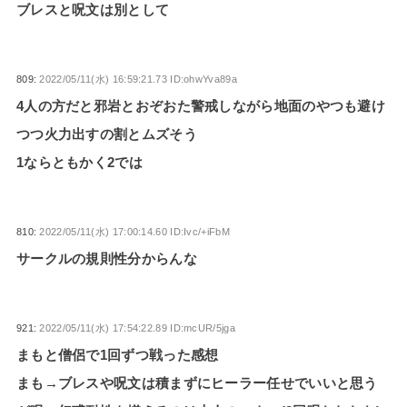
ブレスと呪文は別として
809:
2022/05/11(水) 16:59:21.73 ID:ohwYva89a
4人の方だと邪岩とおぞおた警戒しながら地面のやつも避け
つつ火力出すの割とムズそう
1ならともかく2では
810:
2022/05/11(水) 17:00:14.60 ID:Ivc/+iFbM
サークルの規則性分からんな
921:
2022/05/11(水) 17:54:22.89 ID:mcUR/5jga
まもと僧侶で1回ずつ戦った感想
まも→ブレスや呪文は積まずにヒーラー任せでいいと思う