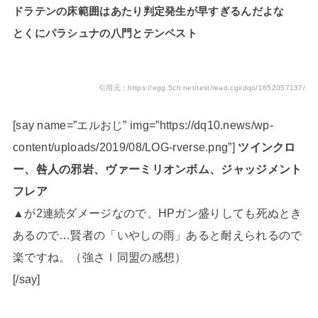
ドラテンの床範囲はあたり判定発生が早すぎるんだよな
とくにパラシュナの八門とテンペスト
引用元：https://egg.5ch.net/test/read.cgi/dqo/1652057137/
[say name=”エルおじ” img=”https://dq10.news/wp-
content/uploads/2019/08/LOG-rverse.png”]
ツインクロ
ー、咎人の邪岩、ヴァーミリオンボム、ジャッジメント
フレア
▲が2連続ダメージなので、HPガン盛りしても死ぬとき
あるので…賢者の「いやしの雨」あると耐えられるので
楽ですね。（強さⅠ同盟の感想）
[/say]