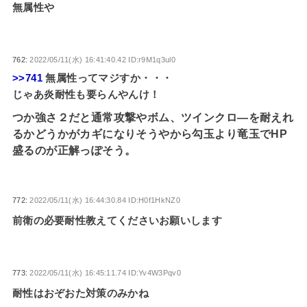
無属性や
762:
2022/05/11(水) 16:41:40.42 ID:r9M1q3ul0
>>741
無属性ってマジすか・・・
じゃあ炎耐性も要らんやんけ！
つか強さ２だと通常攻撃やボム、ツインクロ―を耐えれ
るかどうかがカギになりそうやから勾玉より竜玉でHP
盛るのが正解っぽそう。
772:
2022/05/11(水) 16:44:30.84 ID:H0f1HkNZ0
前衛の必要耐性教えてくださいお願いします
773:
2022/05/11(水) 16:45:11.74 ID:Yv4W3Pqv0
耐性はおぞおた対策のみかね