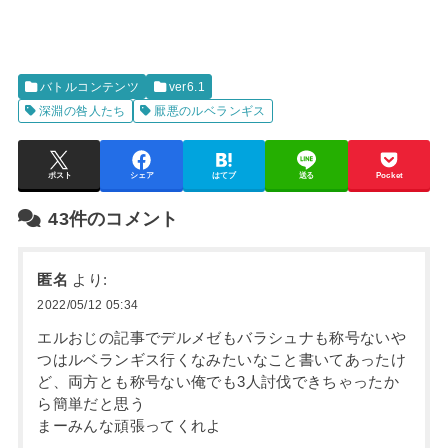
バトルコンテンツ
ver6.1
深淵の咎人たち
厭悪のルベランギス
ポスト
シェア
はてブ
送る
Pocket
43件のコメント
匿名
より:
2022/05/12 05:34
エルおじの記事でデルメゼもバラシュナも称号ないや
つはルベランギス行くなみたいなこと書いてあったけ
ど、両方とも称号ない俺でも3人討伐できちゃったか
ら簡単だと思う
まーみんな頑張ってくれよ