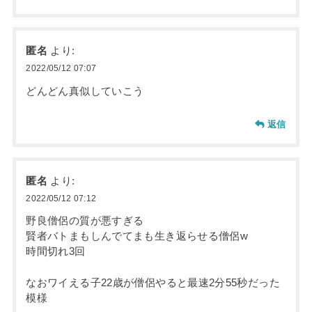
匿名
より:
2022/05/12 07:07
どんどん真似していこう
返信
匿名
より:
2022/05/12 07:12
野良僧侶の質が悪すぎる
賢者バトまもしんでてまも生き返らせる僧侶w
時間切れ3回
なおワイえる子22歳が僧侶やると最速2分55秒だった
模様