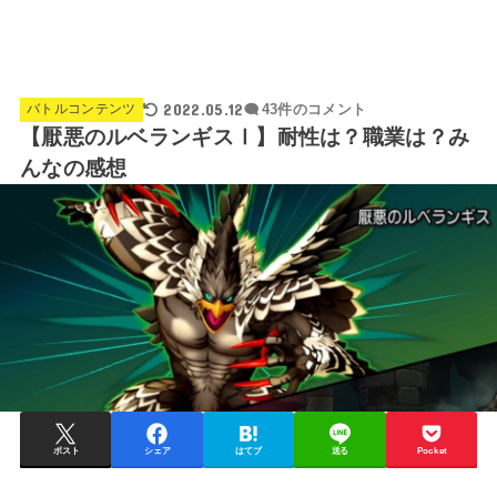
2022.05.12
バトルコンテンツ
43件のコメント
【厭悪のルベランギスⅠ】耐性は？職業は？み
んなの感想
ポスト
シェア
はてブ
送る
Pocket