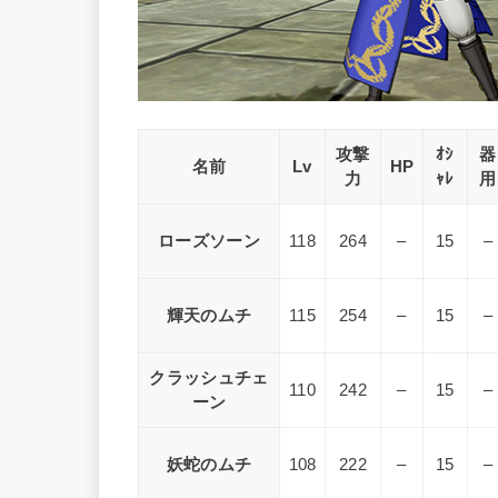
攻撃
ｵｼ
器
名前
Lv
HP
力
ｬﾚ
用
ローズソーン
118
264
–
15
–
輝天のムチ
115
254
–
15
–
クラッシュチェ
110
242
–
15
–
ーン
妖蛇のムチ
108
222
–
15
–