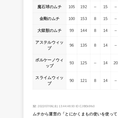
魔石球のムチ
105
192
–
15
–
金剛のムチ
100
153
8
15
–
大獄獣のムチ
99
144
8
14
–
アステルウィッ
96
135
8
14
–
プ
ボルケーノウィ
93
125
–
14
20
ップ
スライムウィッ
90
121
8
14
–
プ
32:
2022/07/06(水) 13:44:48.93 ID:CJBEk9fs0
ムチから運営の「とにかくまもの使いを使って