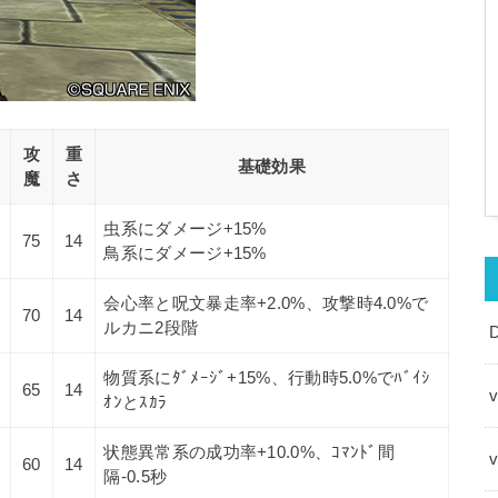
攻
重
基礎効果
魔
さ
虫系にダメージ+15%
75
14
鳥系にダメージ+15%
会心率と呪文暴走率+2.0%、攻撃時4.0%で
70
14
ルカニ2段階
物質系にﾀﾞﾒｰｼﾞ+15%、行動時5.0%でﾊﾞｲｼ
65
14
v
ｵﾝとｽｶﾗ
状態異常系の成功率+10.0%、ｺﾏﾝﾄﾞ間
60
14
隔-0.5秒