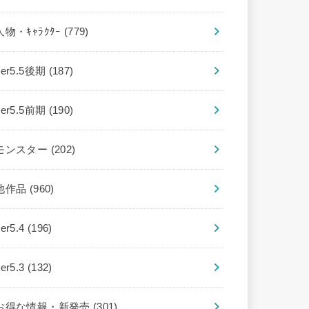
人物・ｷｬﾗｸﾀｰ
(779)
ver5.5後期
(187)
ver5.5前期
(190)
モンスター
(202)
他作品
(960)
ver5.4
(196)
ver5.3
(132)
お得な情報・新発売
(301)