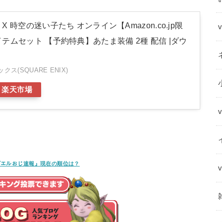
 時空の迷い子たち オンライン【Amazon.co.jp限
テムセット 【予約特典】あたま装備 2種 配信 |ダウ
ス(SQUARE ENIX)
楽天市場
ﾝｸﾞ『エルおじ速報』現在の順位は？