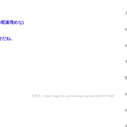
呪速埋めな)
けだね。
引用元：https://egg.5ch.net/test/read.cgi/dqo/1657077588/