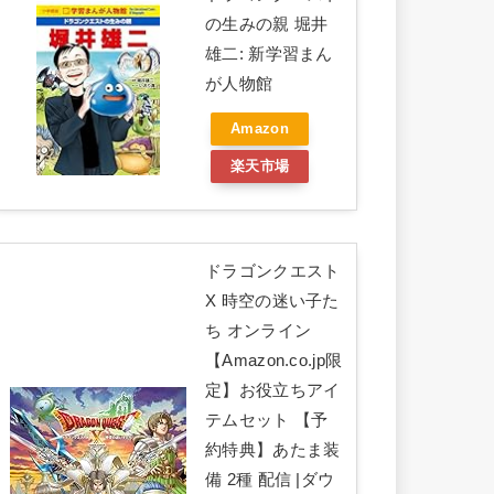
の生みの親 堀井
雄二: 新学習まん
が人物館
Amazon
楽天市場
ドラゴンクエスト
X 時空の迷い子た
ち オンライン
【Amazon.co.jp限
定】お役立ちアイ
テムセット 【予
約特典】あたま装
備 2種 配信 |ダウ