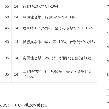
v
55
14
行動時10%でCT-10秒
50
14
闇属性攻撃、行動時5%でﾊﾞｲｷﾙﾄ
45
14
攻撃時3%でﾍﾅﾄｽ、全ての攻撃ﾀﾞﾒｰｼﾞ+5%
40
14
状態異常系の成功率+10%、攻撃時4%でﾙｶﾆ
35
14
炎属性攻撃、2%でﾀｰﾝ消費なし(試合無効)
開戦時75%でﾋﾟｵﾗ2段階、全ての攻撃ﾀﾞﾒｰ
35
14
ｼﾞ+5%
くれ！」という執念を感じる