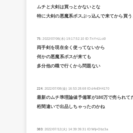
ムチと大剣は買っとかないとな
特に大剣の悪魔系ボスぶっ込んで来てから買
75:
2022/07/06(水) 19:17:52.10 ID:TnY+LLci0
両手剣を現在全く使ってないから
何かの悪魔系ボスが来ても
多分他の職で行くから問題ない
224:
2022/07/08(金) 16:53:28.68 ID:d4nEH4170
最新のムチ準理論値予備軍が180万で売られて
桁間違いで出品しちゃったのかね
383:
2022/07/12(火) 14:39:39.31 ID:Wlj+Obz3a