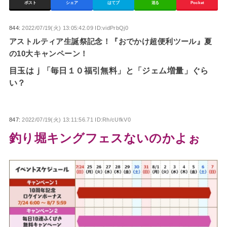
ポスト
シェア
はてブ
送る
Pocket
844:
2022/07/19(火) 13:05:42.09 ID:vidPrbQj0
アストルティア生誕祭記念！『おでかけ超便利ツール』夏
の10大キャンペーン！
目玉はｊ「毎日１０福引無料」と「ジェム増量」ぐら
い？
847:
2022/07/19(火) 13:11:56.71 ID:Rh/cUfkV0
釣り堀キングフェスないのかよぉ