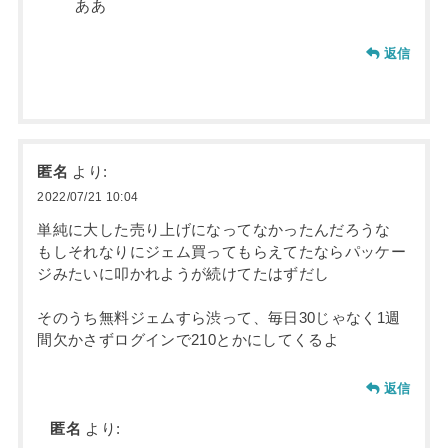
ああ
返信
匿名
より:
2022/07/21 10:04
単純に大した売り上げになってなかったんだろうな
もしそれなりにジェム買ってもらえてたならパッケー
ジみたいに叩かれようが続けてたはずだし
そのうち無料ジェムすら渋って、毎日30じゃなく1週
間欠かさずログインで210とかにしてくるよ
返信
匿名
より: