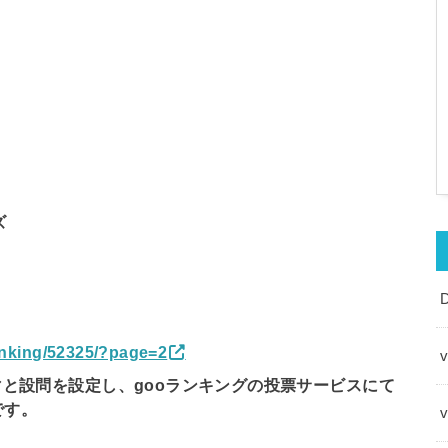
ズ
ranking/52325/?page=2
v
マと設問を設定し、gooランキングの投票サービスにて
です。