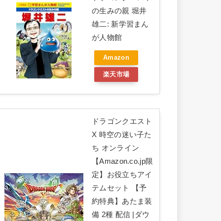
の生みの親 堀井
雄二: 新学習まん
が人物館
Amazon
楽天市場
ドラゴンクエスト
X 時空の迷い子た
ち オンライン
【Amazon.co.jp限
定】お役立ちアイ
テムセット 【予
約特典】あたま装
備 2種 配信 |ダウ