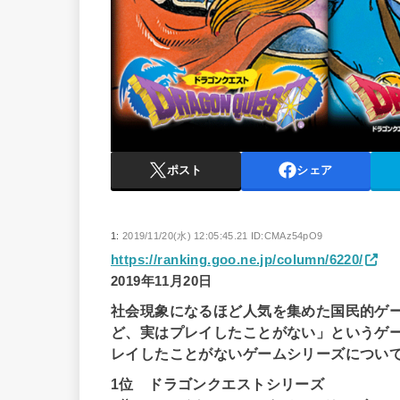
ポスト
シェア
1:
2019/11/20(水) 12:05:45.21 ID:CMAz54pO9
https://ranking.goo.ne.jp/column/6220/
2019年11月20日
社会現象になるほど人気を集めた国民的ゲ
ど、実はプレイしたことがない」というゲ
レイしたことがないゲームシリーズについ
1位 ドラゴンクエストシリーズ