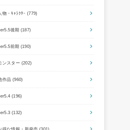
人物・ｷｬﾗｸﾀｰ
(779)
ver5.5後期
(187)
ver5.5前期
(190)
モンスター
(202)
他作品
(960)
ver5.4
(196)
ver5.3
(132)
お得な情報・新発売
(301)