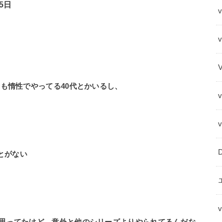
5日
v
も惰性でやってる40代とかいるし、
とがない