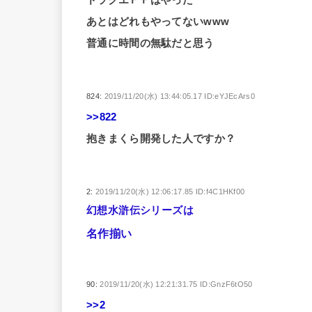
ドラクエＦＦはやった
あとはどれもやってないwww
普通に時間の無駄だと思う
824:
2019/11/20(水) 13:44:05.17 ID:eYJEcArs0
>>822
抱きまくら開発した人ですか？
2:
2019/11/20(水) 12:06:17.85 ID:f4C1HKf00
幻想水滸伝シリーズは
名作揃い
90:
2019/11/20(水) 12:21:31.75 ID:GnzF6tO50
>>2