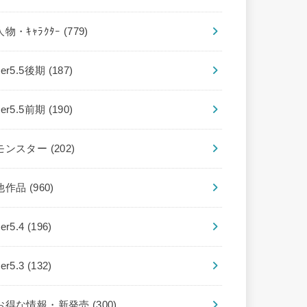
人物・ｷｬﾗｸﾀｰ
(779)
ver5.5後期
(187)
ver5.5前期
(190)
モンスター
(202)
他作品
(960)
ver5.4
(196)
ver5.3
(132)
お得な情報・新発売
(300)