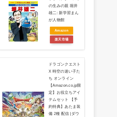
の生みの親 堀井
雄二: 新学習まん
が人物館
Amazon
楽天市場
ドラゴンクエスト
X 時空の迷い子た
ち オンライン
【Amazon.co.jp限
定】お役立ちアイ
テムセット 【予
約特典】あたま装
備 2種 配信 |ダウ