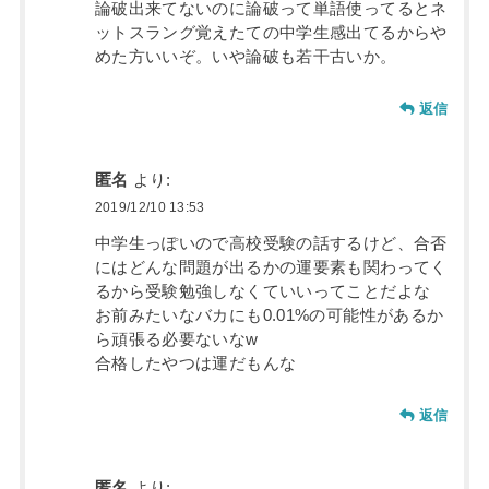
論破出来てないのに論破って単語使ってるとネ
ットスラング覚えたての中学生感出てるからや
めた方いいぞ。いや論破も若干古いか。
返信
匿名
より:
2019/12/10 13:53
中学生っぽいので高校受験の話するけど、合否
にはどんな問題が出るかの運要素も関わってく
るから受験勉強しなくていいってことだよな
お前みたいなバカにも0.01%の可能性があるか
ら頑張る必要ないなw
合格したやつは運だもんな
返信
匿名
より: