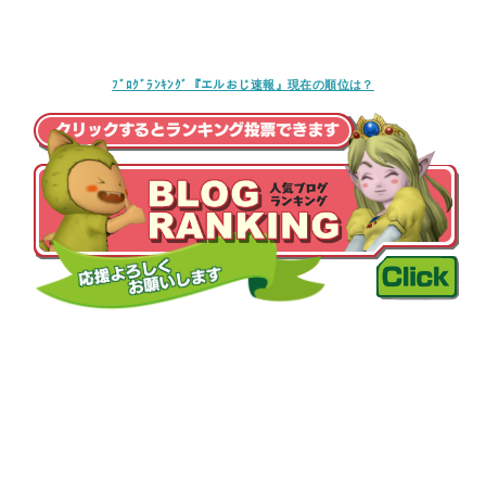
ﾌﾞﾛｸﾞﾗﾝｷﾝｸﾞ『エルおじ速報』現在の順位は？