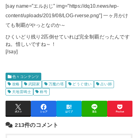
[say name=”エルおじ” img=”https://dq10.news/wp-
content/uploads/2019/08/LOG-rverse.png”] 一ヶ月かけ
ても制覇がやっとなのか～
ひくいどり残り2匹倒せていれば完全制覇だったんです
ね。惜しいですね～！
[/say]
色々コンテンツ
攻略
武闘家
万魔の塔
どうぐ使い
占い師
天地雷鳴士
称号
ポスト
シェア
はてブ
送る
Pocket
213件のコメント