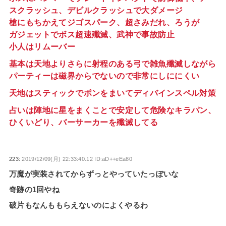
スクラッシュ、デビルクラッシュで大ダメージ
槍にもちかえてジゴスパーク、超さみだれ、ろうが
ガジェットでボス超速殲滅、武神で事故防止
小人はリムーバー
基本は天地よりさらに射程のある弓で雑魚殲滅しながら
パーティーは磁界からでないので非常にしににくい
天地はスティックでポンをまいてディバインスペル対策
占いは陣地に星をまくことで安定して危険なキラパン、
ひくいどり、バーサーカーを殲滅してる
223:
2019/12/09(月) 22:33:40.12 ID:aD++eEa80
万魔が実装されてからずっとやっていたっぽいな
奇跡の1回やね
破片もなんももらえないのによくやるわ