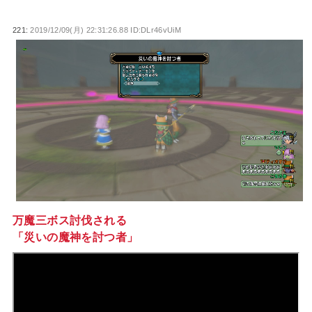
221:
2019/12/09(月) 22:31:26.88 ID:DLr46vUiM
万魔三ボス討伐される
「災いの魔神を討つ者」