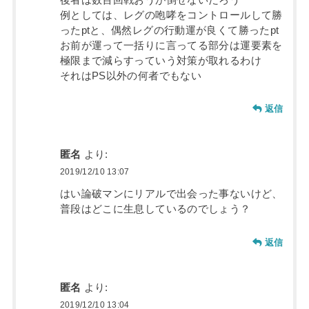
後者は数百回戦おうが倒せないだろう
例としては、レグの咆哮をコントロールして勝
ったptと、偶然レグの行動運が良くて勝ったpt
お前が運って一括りに言ってる部分は運要素を
極限まで減らすっていう対策が取れるわけ
それはPS以外の何者でもない
返信
匿名
より:
2019/12/10 13:07
はい論破マンにリアルで出会った事ないけど、
普段はどこに生息しているのでしょう？
返信
匿名
より:
2019/12/10 13:04