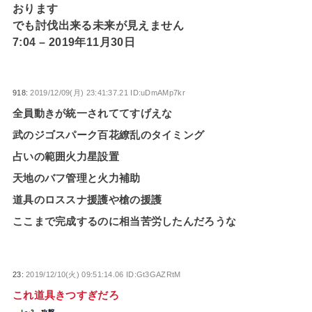
おります
でも討伐出来る未来が見えません
7:04 – 2019年11月30日
918:
2019/12/09(月) 23:41:37.21 ID:uDmAMp7kr
全員動きが統一されててすげえな
武のジゴスパーク百花繚乱のタイミング
占いの範囲火力星設置
天地のバフ管理と火力補助
道具のロススナ援護や槍の援護
ここまで完成するのに相当苦労したんだろうな
23:
2019/12/10(火) 09:51:14.06 ID:Gt3GAZRtM
これ道具きつすぎだろ