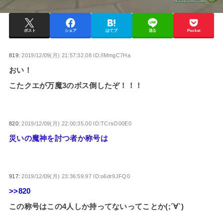
ポスト
シェア
はてブ
送る
Pocket
819:
2019/12/09(月) 21:57:32.08 ID:/lMmgC7Ha
おい！
こたクエが万魔3のボス倒したぞ！！！
820:
2019/12/09(月) 22:00:35.00 ID:TCrsO00E0
災いの魔神を討つ者か称号は
917:
2019/12/09(月) 23:36:59.97 ID:o6dr9JFQ0
>>820
この称号はこの4人しか持ってないってことか(;´∀`)