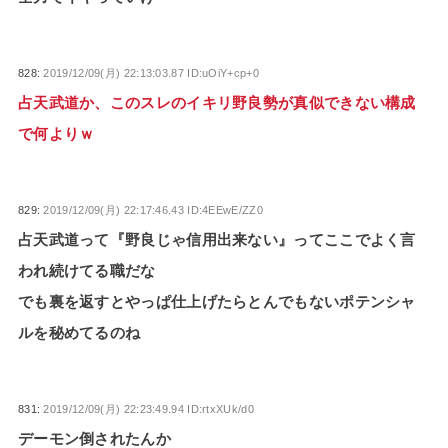
828:
2019/12/09(月) 22:13:03.87 ID:uOiY+cp+0
占天武道か、このスレのイキリ野良勢が真似できない構成
で何よりｗ
829:
2019/12/09(月) 22:17:46.43 ID:4EEwE/ZZ0
占天武道って『野良じゃ信用出来ない』ってここでよく言
われ続けてる職だな
でも裏を返すとやっぱ仕上げたらとんでもないポテンシャ
ルを秘めてるのね
831:
2019/12/09(月) 22:23:49.94 ID:rtxXUk/d0
デーモン倒されたんか