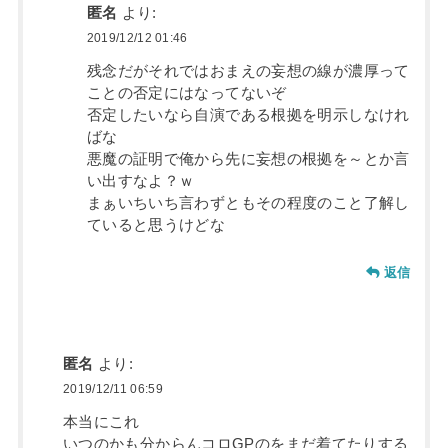
匿名
より:
2019/12/12 01:46
残念だがそれではおまえの妄想の線が濃厚って
ことの否定にはなってないぞ
否定したいなら自演である根拠を明示しなけれ
ばな
悪魔の証明で俺から先に妄想の根拠を～とか言
い出すなよ？ｗ
まぁいちいち言わずともその程度のこと了解し
ていると思うけどな
返信
匿名
より:
2019/12/11 06:59
本当にこれ
いつのかも分からんコロGPのをまだ着てたりする