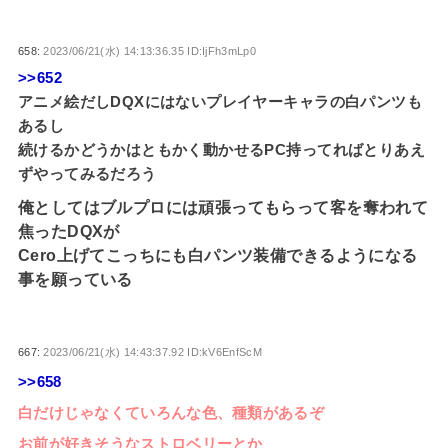
658:
2023/06/21(水) 14:13:36.35 ID:IjFh3mLp0
>>652
アニメ絵だしDQXにはないプレイヤーキャラの白パンツも
あるし
続けるかどうかはともかく動かせるPC持ってればとりあえ
ずやってみるだろう
俺としてはブルプロには頑張ってもらって客を奪われて
焦ったDQXが
Cero上げてこっちにも白パンツ装備できるようになる
事を願っている
667:
2023/06/21(水) 14:43:37.92 ID:kV6EnfScM
>>658
白だけじゃなくていろんな色、種類があるぞ
お前が好きそうなストロベリーとか