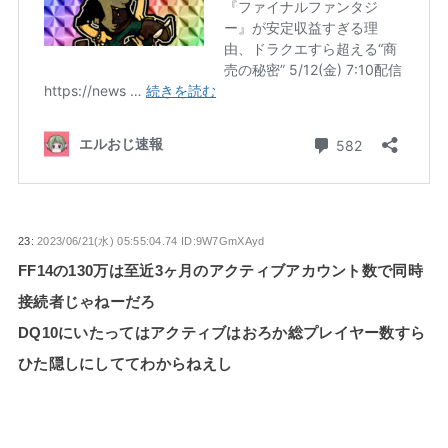
23:
2023/06/21(水) 05:55:04.74 ID:9W7GmXAyd
FF14の130万は至近3ヶ月のアクティブアカウント数で同時
接続者じゃねーだろ
DQ10にいたってはアクティブはおろか総プレイヤー数すら
ひた隠しにしててわからねえし