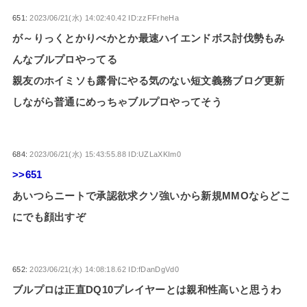
651:
2023/06/21(水) 14:02:40.42 ID:zzFFrheHa
が～りっくとかりべかとか最速ハイエンドボス討伐勢もみ
んなブルプロやってる
親友のホイミソも露骨にやる気のない短文義務ブログ更新
しながら普通にめっちゃブルプロやってそう
684:
2023/06/21(水) 15:43:55.88 ID:UZLaXKIm0
>>651
あいつらニートで承認欲求クソ強いから新規MMOならどこ
にでも顔出すぞ
652:
2023/06/21(水) 14:08:18.62 ID:fDanDgVd0
ブルプロは正直DQ10プレイヤーとは親和性高いと思うわ