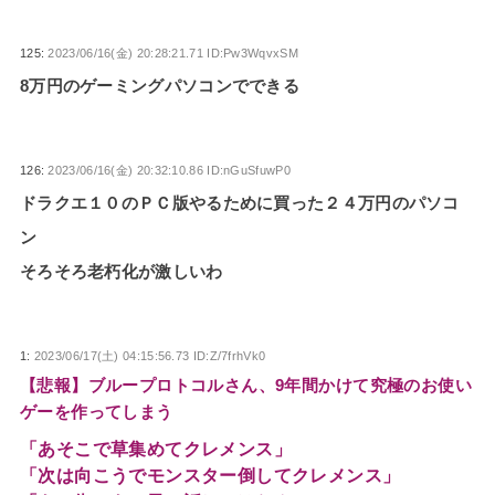
125:
2023/06/16(金) 20:28:21.71 ID:Pw3WqvxSM
8万円のゲーミングパソコンでできる
126:
2023/06/16(金) 20:32:10.86 ID:nGuSfuwP0
ドラクエ１０のＰＣ版やるために買った２４万円のパソコ
ン
そろそろ老朽化が激しいわ
1:
2023/06/17(土) 04:15:56.73 ID:Z/7frhVk0
【悲報】ブループロトコルさん、9年間かけて究極のお使い
ゲーを作ってしまう
「あそこで草集めてクレメンス」
「次は向こうでモンスター倒してクレメンス」