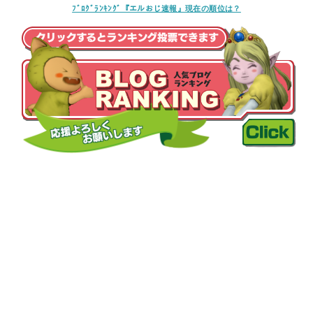
ﾌﾞﾛｸﾞﾗﾝｷﾝｸﾞ『エルおじ速報』現在の順位は？