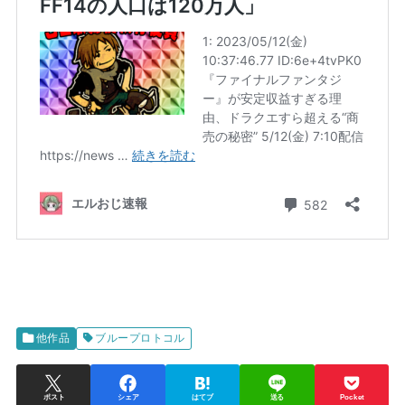
他作品
ブループロトコル
ポスト
シェア
はてブ
送る
Pocket