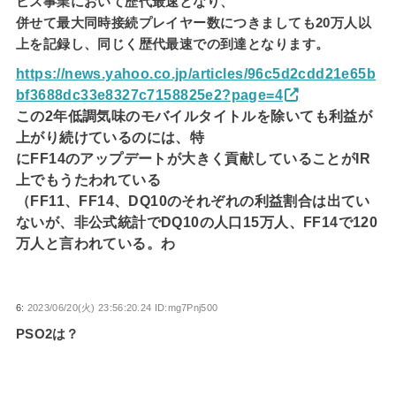
ビス事業において歴代最速となり、
併せて最大同時接続プレイヤー数につきましても20万人以
上を記録し、同じく歴代最速での到達となります。
https://news.yahoo.co.jp/articles/96c5d2cdd21e65b
bf3688dc33e8327c7158825e2?page=4
この2年低調気味のモバイルタイトルを除いても利益が
上がり続けているのには、特
にFF14のアップデートが大きく貢献していることがIR
上でもうたわれている
（FF11、FF14、DQ10のそれぞれの利益割合は出てい
ないが、非公式統計でDQ10の人口15万人、FF14で120
万人と言われている。わ
6:
2023/06/20(火) 23:56:20.24 ID:mg7Pnj500
PSO2は？