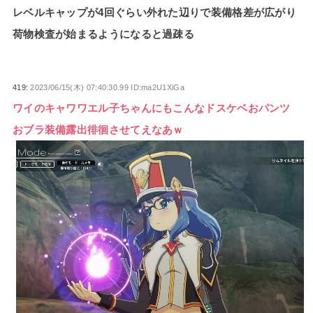
レベルキャップが4回ぐらい外れた辺りで装備格差が広がり
荷物検査が始まるようになると過疎る
419:
2023/06/15(木) 07:40:30.99 ID:ma2U1XiGa
ワイのキャワワエル子ちゃんにもこんなドスケベおパンツ
おブラ装備露出徘徊させてえなあｗ