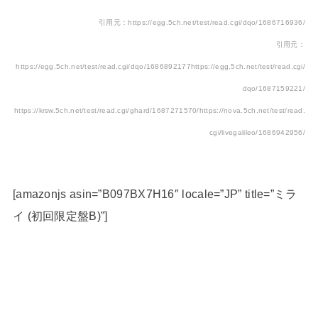
引用元：https://egg.5ch.net/test/read.cgi/dqo/1686716936/
引用元：
https://egg.5ch.net/test/read.cgi/dqo/1686892177
https://egg.5ch.net/test/read.cgi/
dqo/1687159221/
https://krsw.5ch.net/test/read.cgi/ghard/1687271570/
https://nova.5ch.net/test/read.
cgi/livegalileo/1686942956/
[amazonjs asin=”B097BX7H16″ locale=”JP” title=”ミラ
イ (初回限定盤B)”]