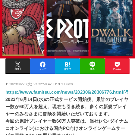
ポスト
シェア
はてブ
送る
Pocket
1:
2023/06/20(火) 23:32:50.42 ID:7EYT+lvxr
https://www.famitsu.com/news/202306/20306776.html
2023年6月14日(水)の正式サービス開始後、累計のプレイヤ
ー数が60万人を超え、現在も引き続き、多くの新規プレイ
ヤーのみなさまに冒険を開始いただいております。
今回の累計プレイヤー数60万人突破は、当社(バンダイナム
コオンライン)における国内PC向けオンラインゲームサー