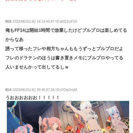
659:
2023/06/21(水) 14:14:45.87 ID:a3Q1lzF20
俺もFF14は開始1時間で放棄したけどブルプロは楽しめてる
からなあ
誘って移ったフレや相方ちゃんももうずっとブルプロだよ
フレのドラテンのほうは書き置きメモにブルプロやってる
人いませんかって出してるしｗ
814:
2023/06/21(水) 20:45:37.36 ID:r2O/pOnjM
うおおおおおお！！！！！