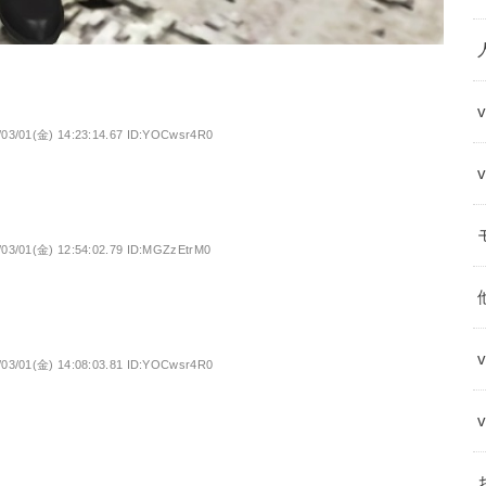
/03/01(金) 14:23:14.67 ID:YOCwsr4R0
/03/01(金) 12:54:02.79 ID:MGZzEtrM0
/03/01(金) 14:08:03.81 ID:YOCwsr4R0