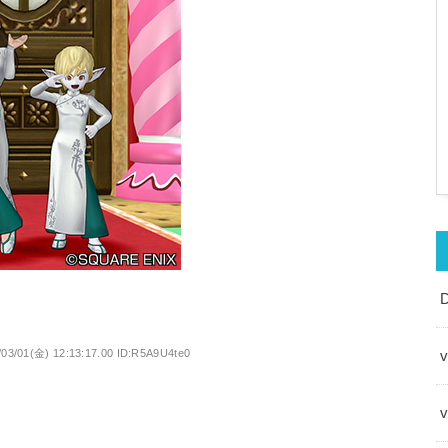
/03/01(金) 12:13:17.00 ID:R5A9U4te0
v