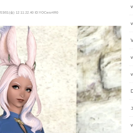
v
/03/01(金) 12:11:22.40 ID:YOCwsr4R0