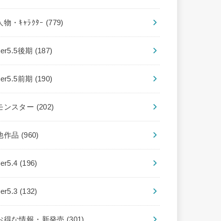
人物・ｷｬﾗｸﾀｰ
(779)
ver5.5後期
(187)
ver5.5前期
(190)
モンスター
(202)
他作品
(960)
ver5.4
(196)
ver5.3
(132)
お得な情報・新発売
(301)