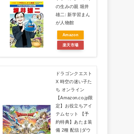
の生みの親 堀井
雄二: 新学習まん
が人物館
Amazon
楽天市場
ドラゴンクエスト
X 時空の迷い子た
ち オンライン
【Amazon.co.jp限
定】お役立ちアイ
テムセット 【予
約特典】あたま装
備 2種 配信 |ダウ