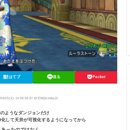
はてブ
送る
Pocket
/04/23(火) 14:59:04.87 ID:EMQkmAq10
塔のようなダンジョンだけ
D化して天井が可視化するようになってから
らあったのではなく、