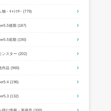
人物・ｷｬﾗｸﾀｰ
(779)
ver5.5後期
(187)
ver5.5前期
(190)
モンスター
(202)
他作品
(960)
ver5.4
(196)
ver5.3
(132)
お得な情報・新発売
(300)