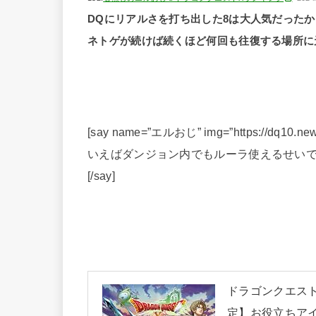
DQにリアルさを打ち出した8は大人気だった
ネトゲが続けば続くほど何回も往復する場所に
[say name=”エルおじ” img=”https://dq10.new
いえばダンジョン内でもルーラ使えるせいで
[/say]
ドラゴンクエストX
定】お役立ちアイ