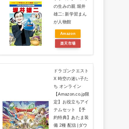
の生みの親 堀井
雄二: 新学習まん
が人物館
Amazon
楽天市場
ドラゴンクエスト
X 時空の迷い子た
ち オンライン
【Amazon.co.jp限
定】お役立ちアイ
テムセット 【予
約特典】あたま装
備 2種 配信 |ダウ