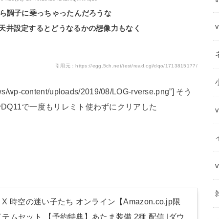
から調子に乗っちゃったんだろうな
天井設定するとどうなるかの想像力もなく
引用元：https://egg.5ch.net/test/read.cgi/dqo/1713815177/
s/wp-content/uploads/2019/08/LOG-rverse.png”] そう
DQ11で一度もリレミト使わずにクリアした
 時空の迷い子たち オンライン【Amazon.co.jp限
テムセット 【予約特典】あたま装備 2種 配信 |ダウ