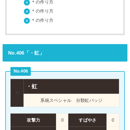
＊の作り方
＊の作り方
＊の作り方
No.406「・虹」
No.406
・虹
画
系統
スペシャル
分類
虹バッジ
攻撃力
0
すばやさ
0