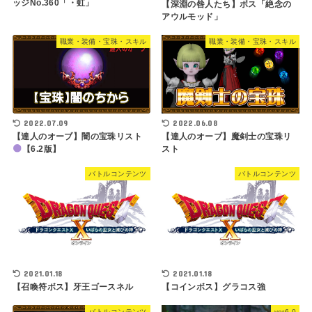
ッジNo.360「・虹」
【深淵の咎人たち】ボス「絶念の
アウルモッド」
職業・装備・宝珠・スキル
職業・装備・宝珠・スキル
2022.07.09
2022.06.08
【達人のオーブ】闇の宝珠リスト
【達人のオーブ】魔剣士の宝珠リ
【6.2版】
スト
バトルコンテンツ
バトルコンテンツ
2021.01.18
2021.01.18
【召喚符ボス】牙王ゴースネル
【コインボス】グラコス強
バトルコンテンツ
ver6.0