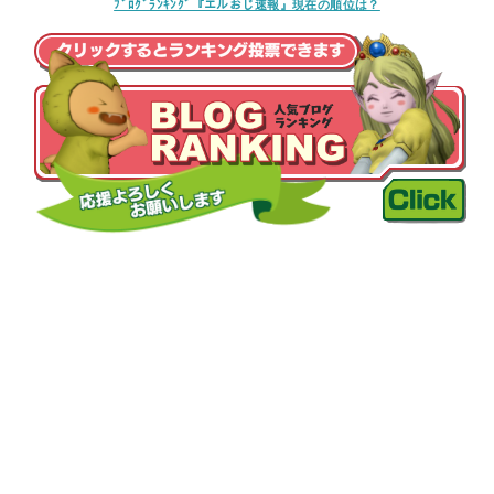
ﾌﾞﾛｸﾞﾗﾝｷﾝｸﾞ『エルおじ速報』現在の順位は？