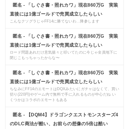
匿名
-
「しぐさ書・照れカワ」現在860万G 実装
直後には1億ゴールドで売買成立したらしい
こんなクソグラじゃFF14に勝てないわ…降参します
匿名
-
「しぐさ書・照れカワ」現在860万G 実装
直後には1億ゴールドで売買成立したらしい
ロード問題あれだけ意気揚々と叩いてたのに今じゃ全員地下に
閉じこもっちゃったからな〜
匿名
-
「しぐさ書・照れカワ」現在860万G 実装
直後には1億ゴールドで売買成立したらしい
ちなみにFF14のエモートはDQXみたいにガチャはなくて、買い
切り(220円)やゲーム内で無料で手に入れるものが中心だね い
くつかはコラボのエモートもある
匿名
-
【DQM4】ドラゴンクエストモンスターズ4
のDLC商法が酷い、お前らの想像の5倍は酷い