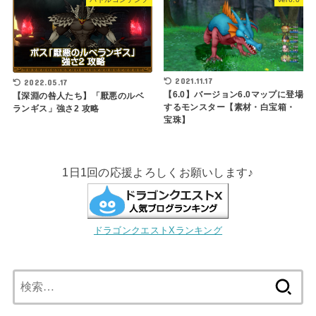
2021.11.17
2022.05.17
【6.0】バージョン6.0マップに登場
【深淵の咎人たち】「厭悪のルベ
するモンスター【素材・白宝箱・
ランギス」強さ2 攻略
宝珠】
1日1回の応援よろしくお願いします♪
ドラゴンクエストXランキング
検
索: