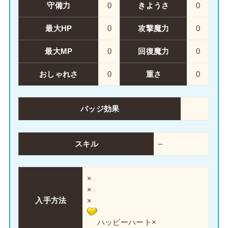
守備力
0
きようさ
0
最大HP
0
攻撃魔力
0
最大MP
0
回復魔力
0
おしゃれさ
0
重さ
0
バッジ効果
スキル
–
×
×
入手方法
×
ハッピーハート×