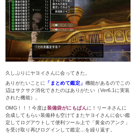
久しぶりにヤヨイさんに会ってきた。
ありがたいことに
「まとめて鑑定」
機能があるのでこの
辺はサクサク消化できたのはありがたい（Ver6.1に実装
された機能）。
OMG！！！今度は
装備袋がにもぱん
に！リーネさんに
合成してもらい装備枠も空けてまたヤヨイさんに会い鑑
定してログアウトして便利ツール上で「黄金のアンク」
を受け取り再びログインして鑑定…を繰り返す。