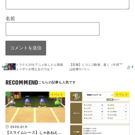
名前
ドラクエ10をアニメ化したら新規
【悲報】ニコニコ動画、逝く（今回
ユーザーが増えるのでは？
は結構ヤバい）
RECOMMEND
イベント
イベント
2020.01.11
【スライムレース】しゃあねえ…