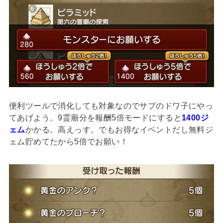
便利ツールで消化しても対象なのでサブのドワ子にやっ
てあげよう。9霊廟分を報酬5倍モードにすると
1400ジ
ェム
かかる。高えっす。でもお得なイベントだし無料ジ
ェム貯めてたから5倍でお願い！