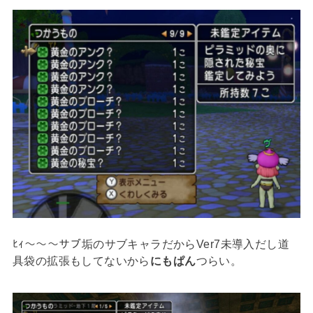
ﾋｨ～～～サブ垢のサブキャラだからVer7未導入だし道
具袋の拡張もしてないから
にもぱん
つらい。