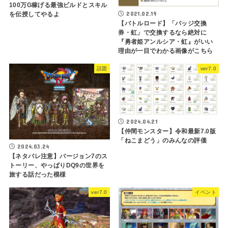
100万G稼げる最強ビルドとスキル
2021.02.19
を伝授してやるよ
【バトルロード】「バッジ交換
券・虹」で交換するなら絶対に
『勇者姫アンルシア・虹』がいい
理由が一目でわかる画像がこちら
話題
ver7.0
2024.04.21
【仲間モンスター】令和最新7.0版
「ねこまどう」のみんなの評価
2024.03.24
【ネタバレ注意】バージョン7のス
トーリー、やっぱりDQ9の世界を
旅する話だった模様
ver7.0
イベント