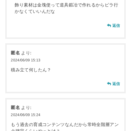
飾り素材は金塊使って道具鍛冶で作れるからピラ行
かなくていいんだな
返信
匿名
より:
2024/06/09 15:13
積み立て何したん？
返信
匿名
より:
2024/06/09 15:24
もう過去の育成コンテンツなんだから常時全階層アン
ク確定くらいやっとけよ