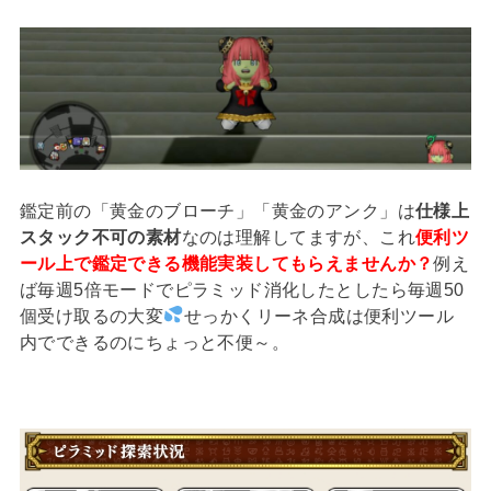
鑑定前の「黄金のブローチ」「黄金のアンク」は
仕様上
スタック不可の素材
なのは理解してますが、これ
便利ツ
ール上で鑑定できる機能実装してもらえませんか？
例え
ば毎週5倍モードでピラミッド消化したとしたら毎週50
個受け取るの大変
せっかくリーネ合成は便利ツール
内でできるのにちょっと不便～。