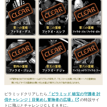
ピラミッドクリアしたら
「ピラミッド 秘宝の守護者 討
伐チャレンジ｜目覚めし冒険者の広場」
の特設サイ
トに飛ぶとチャレンジＣＬＥＡＲに。