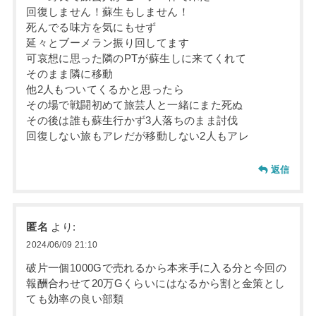
回復しません！蘇生もしません！
死んでる味方を気にもせず
延々とブーメラン振り回してます
可哀想に思った隣のPTが蘇生しに来てくれて
そのまま隣に移動
他2人もついてくるかと思ったら
その場で戦闘初めて旅芸人と一緒にまた死ぬ
その後は誰も蘇生行かず3人落ちのまま討伐
回復しない旅もアレだが移動しない2人もアレ
返信
匿名
より:
2024/06/09 21:10
破片一個1000Gで売れるから本来手に入る分と今回の
報酬合わせて20万Gくらいにはなるから割と金策とし
ても効率の良い部類