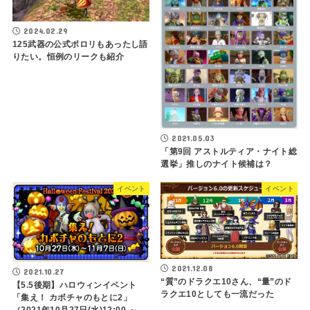
2024.02.29
125武器の公式ポロリもあったし語
りたい。恒例のリークも紹介
2021.05.03
「第9回 アストルティア・ナイト総
選挙」推しのナイト候補は？
イベント
イベント
2021.12.08
2021.10.27
“質”のドラクエ10さん、“量”のド
【5.5後期】ハロウィンイベント
ラクエ10としても一流だった
「集え！ カボチャのもとに2」
（2021年10月27日(水)12:00 ～