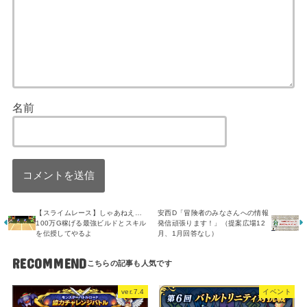
名前
【スライムレース】しゃあねえ…
安西D「冒険者のみなさんへの情報
100万G稼げる最強ビルドとスキル
発信頑張ります！」（提案広場12
を伝授してやるよ
月、1月回答なし）
RECOMMEND
ver.7.4
イベント