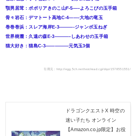
顎男居茸：ポポリアきのこ山F-5—–よろこびの玉手箱
骨々岩石：デマトート高地C-4——-大地の竜玉
巻巻巻浜：スレア海岸E-3———-ジャンボ玉ねぎ
世界樹麓：久遠の森E-3———–しあわせの玉手箱
猫大好き：猫島C-3—————元気玉3個
引用元：http://egg.5ch.net/test/read.cgi/dqo/1578551551/
ドラゴンクエストX 時空の
迷い子たち オンライン
【Amazon.co.jp限定】お役