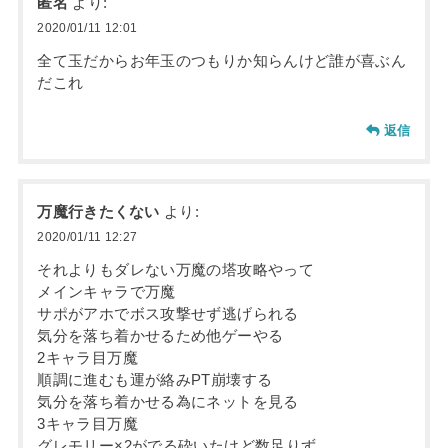
匿名
より:
2020/01/11 12:01
全て玉だからお年玉のつもりか知らんけど誰が喜ぶん
だこれ
返信
万魔行きたくない
より:
2020/01/11 12:27
それよりもダレない万魔の塔攻略やって
メインキャラで万魔
サポがアホでボス攻撃せず逃げられる
気分を落ち着かせるため他ゲーやる
2キャラ目万魔
順調に進むも運が絡みPT崩壊する
気分を落ち着かせる為にネットを見る
3キャラ目万魔
グレモリー×2がでる砕いたけど数足りず