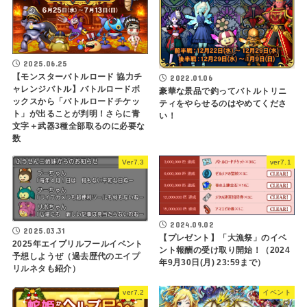
2025.06.25
【モンスターバトルロード 協力チ
2022.01.06
ャレンジバトル】バトルロードボ
豪華な景品で釣ってバトルトリニ
ックスから「バトルロードチケッ
ティをやらせるのはやめてくださ
ト」が出ることが判明！さらに青
い！
文字＋武器3種全部取るのに必要な
数
Ver7.3
ver7.1
2024.09.02
2025.03.31
【プレゼント】「大漁祭」のイベ
2025年エイプリルフールイベント
ント報酬の受け取り開始！（2024
予想しようぜ（過去歴代のエイプ
年9月30日(月) 23:59まで）
リルネタも紹介）
ver7.2
イベント