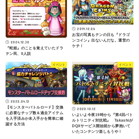
2019.12.06
お宝の写真もテンの日も『ドラゴ
ンコイン』出ないんだな。運営の
2024.12.30
ケチ！
『蛇姫』のことを覚えていたドラ
テン民、0人説
イベント
イベント
2022.04.13
【モンスターバトルロード】交換
2020.10.12
に必要なチップ数＆過去アイテム
いよいよ今夜19時から『第4回バト
を入手済みか未入手かを簡単に確
ルトリニティ対抗戦』 Takashiが
認する方法
DQXサービス開始前から夢抱いて
いたコンテンツ楽しもうや！