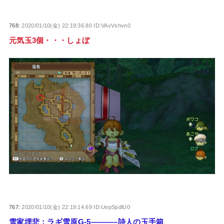
768:
2020/01/10(金) 22:19:36.80 ID:VAvVshvn0
元気玉3個・・・しょぼ
767:
2020/01/10(金) 22:19:14.69 ID:UepSpdlU0
雪家埋悲：ラギ雪原G-5———–詩人の玉手箱