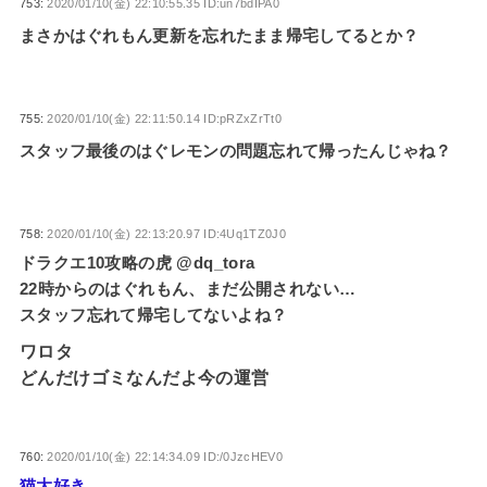
753:
2020/01/10(金) 22:10:55.35 ID:un7bdIPA0
まさかはぐれもん更新を忘れたまま帰宅してるとか？
755:
2020/01/10(金) 22:11:50.14 ID:pRZxZrTt0
スタッフ最後のはぐレモンの問題忘れて帰ったんじゃね？
758:
2020/01/10(金) 22:13:20.97 ID:4Uq1TZ0J0
ドラクエ10攻略の虎 @dq_tora
22時からのはぐれもん、まだ公開されない…
スタッフ忘れて帰宅してないよね？
ワロタ
どんだけゴミなんだよ今の運営
760:
2020/01/10(金) 22:14:34.09 ID:/0JzcHEV0
猫大好き