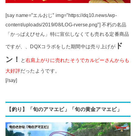
[say name=”エルおじ” img=”https://dq10.news/wp-
content/uploads/2019/08/LOG-rverse.png”] 不朽の名品
「かっぱえびせん」特に宣伝しなくても売れる定番商品
ド
ですが、、DQXコラボをした期間中は売り上げが
ン！
と
右肩上がりに売れたそうでカルビーさんからも
大好評
だったようです。
[/say]
【釣り】「旬のアマエビ」「旬の黄金アマエビ」