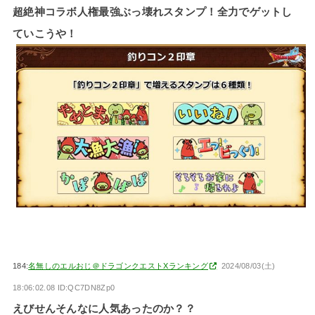
超絶神コラボ人権最強ぶっ壊れスタンプ！全力でゲットし
ていこうや！
184:
名無しのエルおじ＠ドラゴンクエストXランキング
2024/08/03(土)
18:06:02.08 ID:QC7DN8Zp0
えびせんそんなに人気あったのか？？