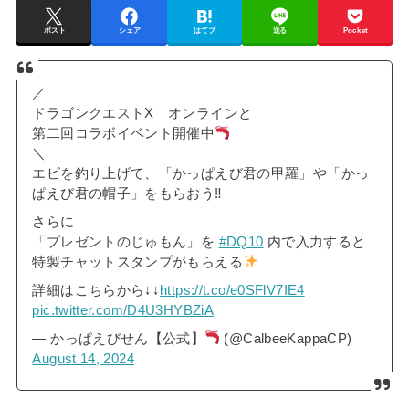
ポスト
シェア
はてブ
送る
Pocket
／
ドラゴンクエストX オンラインと
第二回コラボイベント開催中
＼
エビを釣り上げて、「かっぱえび君の甲羅」や「かっ
ぱえび君の帽子」をもらおう‼
さらに
「プレゼントのじゅもん」を
#DQ10
内で入力すると
特製チャットスタンプがもらえる
詳細はこちらから↓↓
https://t.co/e0SFlV7IE4
pic.twitter.com/D4U3HYBZiA
— かっぱえびせん【公式】
(@CalbeeKappaCP)
August 14, 2024