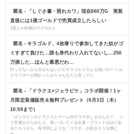
匿名
-
「しぐさ書・照れカワ」現在860万G 実装
直後には1億ゴールドで売買成立したらしい
1億とか初物のマグロかよ
匿名
-
キラゴルド、4枚奢りで参加してきた奴がゴ
ミすぎて負けた…誰も身代わり入れてないし…250
万損した…ほんと最悪だわ…
行ってないから分かんないけどキラゴルドそんな強いの？ ヘル
クラウダーが弱かったからそんなだと思ってた
匿名
-
「ドラクエ×ジェラピケ」コラボ開催！1ヶ
月限定装備販売＆無料プレゼント（9月3日（木）
10:59まで）
「オンラインのドラクエとゲーム内でコラボしませんか？」 っ
て営業かけられたら、食いついてくる企業・ブランド山ほどあ
るだろうから、毎月同じような「コラボ」が続きそうな感じ
ね。