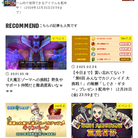
ーム内で使用できるアイテムを配布
中！（2024年12月31日23:59ま
で）
RECOMMEND
イベント
Ver7.3
2025.02.28
【今日まで】貰い忘れてない？
2021.05.18
「第6回 みんなでカジノレイド 大
【大魔王ゾーマへの挑戦】野良や
挑戦！」の報酬「しぐさ・ギタ
サポート仲間だと難易度高いなｗ
ー」プレゼント配布中！（2月28日
ｗｗ
(金) 23:59まで）
ver6.4
イベント