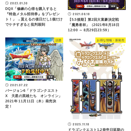
2023.01.30
DQX「修練の心得を購入すると
『特急メタル招待券』をプレゼン
2021.08.18
ト！」 →貰えるの後日だし1個だけ
【5.5後期】第2回大富豪決定戦
でケチすぎると批判殺到
「魔勇者杯」（2021年8月18日
12:00 ～ 8月29日23:59）
話題
お得な情報・新発売
2021.07.22
バージョン6「ドラゴンクエスト
X 天星の英雄たち オンライン」
2021年 11月11日（木）発売決
定！
2025.11.18
ドラゴンクエスト1.2発売日延期の