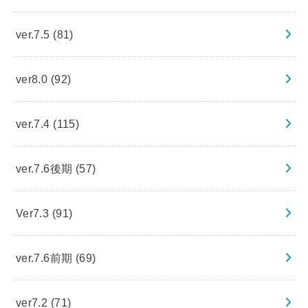
ver.7.5
(81)
ver8.0
(92)
ver.7.4
(115)
ver.7.6後期
(57)
Ver7.3
(91)
ver.7.6前期
(69)
ver7.2
(71)