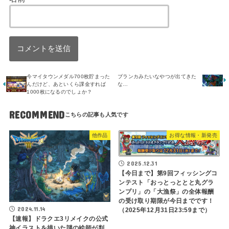
今マイタウンメダル700枚貯まった
ブランカみたいなやつが出てきた
んだけど、あといくら課金すれば
な…
1000枚になるのでしょか？
RECOMMEND
他作品
お得な情報・新発売
2025.12.31
【今日まで】第9回フィッシングコ
ンテスト「おっとっととと丸グラ
ンプリ」の「大漁祭」の全体報酬
の受け取り期限が今日までです！
2024.11.14
（2025年12月31日23:59まで）
【速報】ドラクエ3リメイクの公式
神イラストを描いた謎の絵師が判