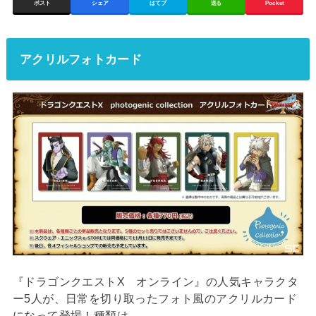
ポスト
シェア
はてブ
送る
Pocket
アクリルフォトカード
『ドラゴンクエストX オンライン』の人気キャラクタ
ー5人が、日常を切り取ったフォト風のアクリルカード
になって登場！種類は