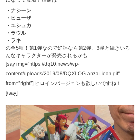
・ナジーン
・ヒューザ
・ユシュカ
・ラウル
・ラキ
の全5種！第1弾なので好評なら第2弾、3弾と続きいろ
んなキャラクターが発売されるかも！
[say img=”https://dq10.news/wp-
content/uploads/2019/08/DQXLOG-anzai-icon.gif”
from=”right”] ヒロインバージョンも欲しいですね！
[/say]