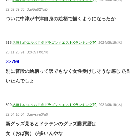
22:52:39.33 ID:pGg82Yuj0
ついに中津が中津自身の絵柄で描くようになったか
815:
名無しのエルおじ＠ドラゴンクエストXランキング
2024/09/19(木)
23:11:25.91 ID:XQ/TX/1Y0
>>799
別に普段の絵柄って訳でもなく女性受けしそうな感じで描
いたんでしょ
800:
名無しのエルおじ＠ドラゴンクエストXランキング
2024/09/19(木)
22:54:16.04 ID:m+syn3/g0
新グッズ見るとドラテンのグッズ購買層は
女（おば勢）が多いんやな