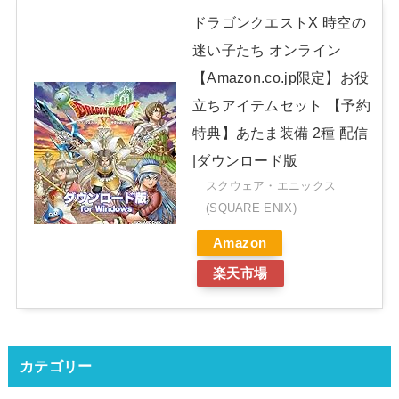
ドラゴンクエストX 時空の
迷い子たち オンライン
【Amazon.co.jp限定】お役
立ちアイテムセット 【予約
特典】あたま装備 2種 配信
|ダウンロード版
スクウェア・エニックス
(SQUARE ENIX)
Amazon
楽天市場
カテゴリー