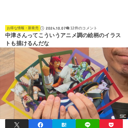
2024.10.07
お得な情報・新発売
12件のコメント
中津さんってこういうアニメ調の絵柄のイラス
トも描けるんだな