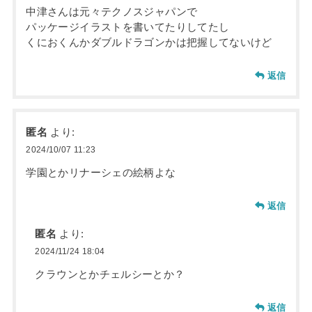
中津さんは元々テクノスジャパンで
パッケージイラストを書いてたりしてたし
くにおくんかダブルドラゴンかは把握してないけど
返信
匿名
より:
2024/10/07 11:23
学園とかリナーシェの絵柄よな
返信
匿名
より:
2024/11/24 18:04
クラウンとかチェルシーとか？
返信