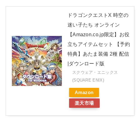
ドラゴンクエストX 時空の
迷い子たち オンライン
【Amazon.co.jp限定】お役
立ちアイテムセット 【予約
特典】あたま装備 2種 配信
|ダウンロード版
スクウェア・エニックス
(SQUARE ENIX)
Amazon
楽天市場