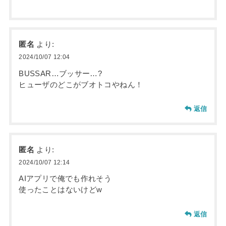
匿名
より:
2024/10/07 12:04
BUSSAR…ブッサー…?
ヒューザのどこがブオトコやねん！
返信
匿名
より:
2024/10/07 12:14
AIアプリで俺でも作れそう
使ったことはないけどw
返信