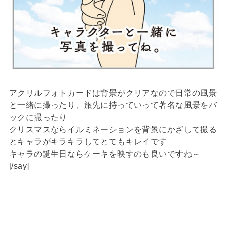
アクリルフォトカードは背景がクリアなので日常の風景
と一緒に撮ったり、旅先に持っていって著名な風景をバ
ックに撮ったり
クリスマスならイルミネーションを背景にかざして撮る
とキャラがキラキラしてとてもキレイです
キャラの誕生日ならケーキを映すのも良いですね～
[/say]