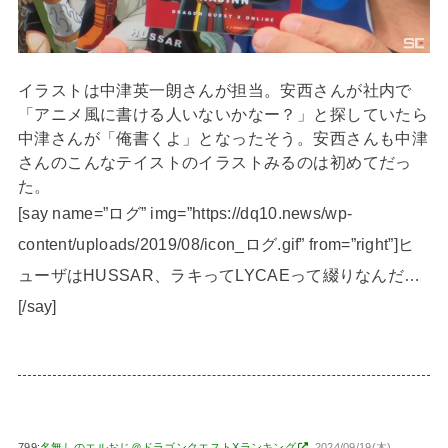
イラストは中津英一朗さんが担当。安西さんが社内で
「アニメ風に書ける人いないかなー？」と探していたら
中津さんが「俺書くよ」となったそう。安西さんも中津
さんのこんなテイストのイラストみるのは初めてだっ
た。
[say name=”ログ” img=”https://dq10.news/wp-
content/uploads/2019/08/icon_ログ.gif” from=”right”]ヒ
ューザはHUSSAR、ラキってLYCAEって綴りなんだ…
[/say]
799:
名無しのエルおじ＠ドラゴンクエストXランキング
2024/09/19(木)