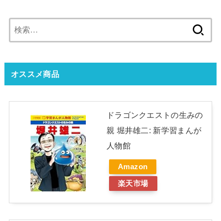
検
索:
オススメ商品
ドラゴンクエストの生みの
親 堀井雄二: 新学習まんが
人物館
Amazon
楽天市場