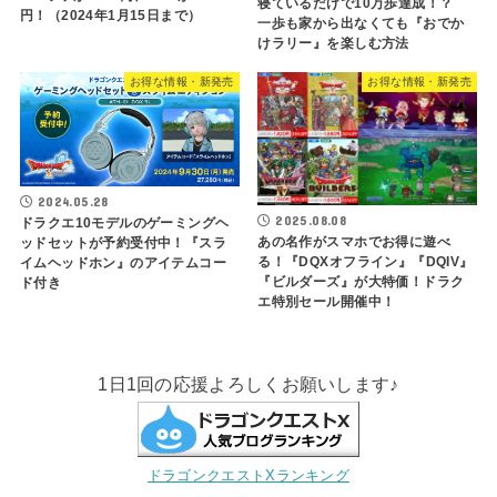
寝ているだけで10万歩達成！？
円！（2024年1月15日まで）
一歩も家から出なくても『おでか
けラリー』を楽しむ方法
お得な情報・新発売
お得な情報・新発売
2024.05.28
2025.08.08
ドラクエ10モデルのゲーミングヘ
あの名作がスマホでお得に遊べ
ッドセットが予約受付中！『スラ
る！『DQXオフライン』『DQIV』
イムヘッドホン』のアイテムコー
『ビルダーズ』が大特価！ドラク
ド付き
エ特別セール開催中！
1日1回の応援よろしくお願いします♪
ドラゴンクエストXランキング