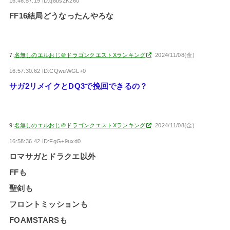
16:46:57.19 ID:q8bs2K260
FF16結局どうなったんやろな
7:
名無しのエルおじ＠ドラゴンクエストXランキング
2024/11/08(金)
16:57:30.62 ID:CQwuWGL+0
サガ2リメイクとDQ3で挽回できるの？
9:
名無しのエルおじ＠ドラゴンクエストXランキング
2024/11/08(金)
16:58:36.42 ID:FgG+9uxd0
ロマサガとドラクエ以外
FFも
聖剣も
フロントミッションも
FOAMSTARSも