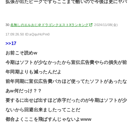
拡張が出たピークですらここまで酷いので今後は更にヤバ
30:
名無しのエルおじ＠ドラゴンクエストXランキング
2024/11/08(金)
17:09:26.50 ID:aQquHcPm0
>>17
お前こそ読めw
今期はソフトが少なかったから宣伝広告費やらの損失が前
年同期よりも減ったんだよ
前年同期に宣伝広告費バカほど使ってたソフトがあったな
あw何だっけ？？
要するに出せば出すほど赤字だったのが今期はソフトが少
ないから回避出来ましたってことだ
都合よくここを飛ばすんじゃないよwww