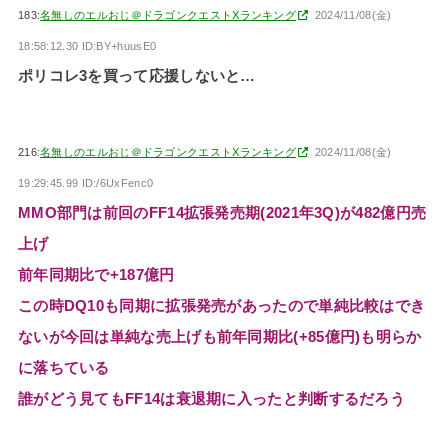
183:
名無しのエルおじ＠ドラゴンクエストXランキング
2024/11/08(金)
18:58:12.30 ID:BY+huusE0
ポリコレ3を買って応援しないと…
216:
名無しのエルおじ＠ドラゴンクエストXランキング
2024/11/08(金)
19:29:45.99 ID:/6UxFenc0
MMO部門は前回のFF14拡張発売期(2021年3Q)が482億円売
上げ
前年同期比で+187億円
この時DQ10も同期に拡張発売があったので単純比較はでき
ないが今回は単純な売上げも前年同期比(+85億円)も明らか
に落ちている
誰がどう見てもFF14は衰退期に入ったと判断するだろう