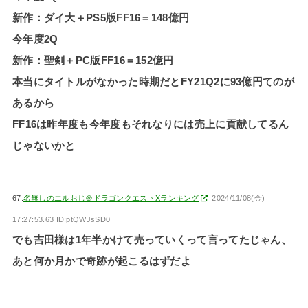
新作：ダイ大＋PS5版FF16＝148億円
今年度2Q
新作：聖剣＋PC版FF16＝152億円
本当にタイトルがなかった時期だとFY21Q2に93億円てのが
あるから
FF16は昨年度も今年度もそれなりには売上に貢献してるん
じゃないかと
67:
名無しのエルおじ＠ドラゴンクエストXランキング
2024/11/08(金)
17:27:53.63 ID:ptQWJsSD0
でも吉田様は1年半かけて売っていくって言ってたじゃん、
あと何か月かで奇跡が起こるはずだよ