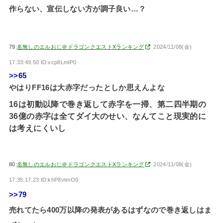
作らない、宣伝しない方が調子良い…？
79:
名無しのエルおじ＠ドラゴンクエストXランキング
2024/11/08(金)
17:33:49.50 ID:xcp8LmlP0
>>65
やはりFF16は大赤字だったとしか思えんよな
16は初動以降で巻き返して赤字を一掃、第二四半期の
36億の赤字は全てダイ大のせい、なんてこと現実的に
は考えにくいし
80:
名無しのエルおじ＠ドラゴンクエストXランキング
2024/11/08(金)
17:35:17.23 ID:khP8vtmO0
>>79
売れてたら400万以降の発表があるはずなので巻き返しはま