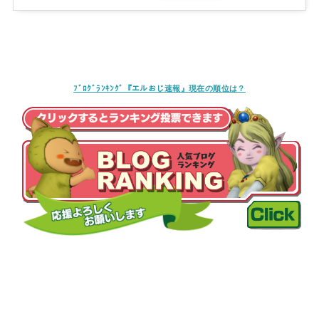
ﾌﾞﾛｸﾞﾗﾝｷﾝｸﾞ『エルおじ速報』現在の順位は？