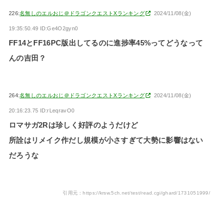
226:
名無しのエルおじ＠ドラゴンクエストXランキング
2024/11/08(金)
19:35:50.49 ID:Ge4O2gyn0
FF14とFF16PC版出してるのに進捗率45%ってどうなって
んの吉田？
264:
名無しのエルおじ＠ドラゴンクエストXランキング
2024/11/08(金)
20:16:23.75 ID:rLeqravO0
ロマサガ2Rは珍しく好評のようだけど
所詮はリメイク作だし規模が小さすぎて大勢に影響はない
だろうな
引用元：https://krsw.5ch.net/test/read.cgi/ghard/1731051999/