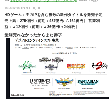
182:
名無しのエルおじ＠ドラゴンクエストXランキング
2024/11/08(金)
18:58:02.98 ID:zsCODlQ00
HDゲーム：主力IPを含む複数の新作タイトルを発売予定
売上高：275億円（前期：437億円/ △162億円） 営業利
益：▲12億円（前期：▲36億円/ +24億円）
聖剣売れなかったからまた赤字