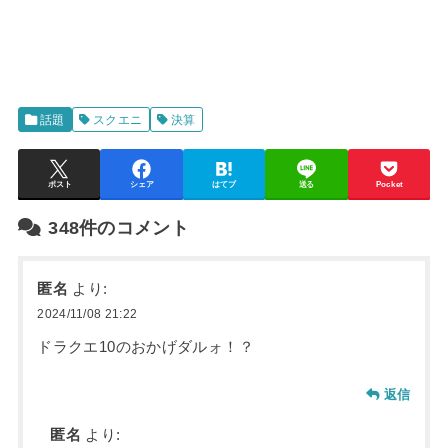
話題
スクエニ
決算
ポスト
シェア
はてブ
送る
Pocket
348件のコメント
匿名
より:
2024/11/08 21:22
ドラクエ10のおかげダルォ！？
返信
匿名
より: