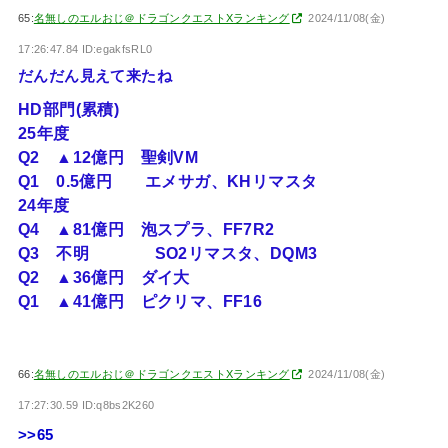
65:
名無しのエルおじ＠ドラゴンクエストXランキング
2024/11/08(金)
17:26:47.84 ID:egakfsRL0
だんだん見えて来たね
HD部門(累積)
25年度
Q2 ▲12億円 聖剣VM
Q1 0.5億円 エメサガ、KHリマスタ
24年度
Q4 ▲81億円 泡スプラ、FF7R2
Q3 不明 SO2リマスタ、DQM3
Q2 ▲36億円 ダイ大
Q1 ▲41億円 ピクリマ、FF16
66:
名無しのエルおじ＠ドラゴンクエストXランキング
2024/11/08(金)
17:27:30.59 ID:q8bs2K260
>>65