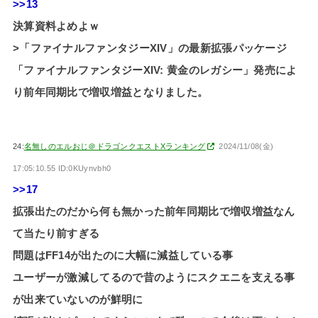
>>13
決算資料よめよｗ
>「ファイナルファンタジーXIV」の最新拡張パッケージ
「ファイナルファンタジーXIV: 黄金のレガシー」発売によ
り前年同期比で増収増益となりました。
24:
名無しのエルおじ＠ドラゴンクエストXランキング
2024/11/08(金)
17:05:10.55 ID:0KUynvbh0
>>17
拡張出たのだから何も無かった前年同期比で増収増益なん
て当たり前すぎる
問題はFF14が出たのに大幅に減益している事
ユーザーが激減してるので昔のようにスクエニを支える事
が出来ていないのが鮮明に