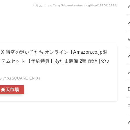
引用元：https://egg.5ch.net/test/read.cgi/dqo/1735010182/
v
 時空の迷い子たち オンライン【Amazon.co.jp限
テムセット 【予約特典】あたま装備 2種 配信 |ダウ
ス(SQUARE ENIX)
楽天市場