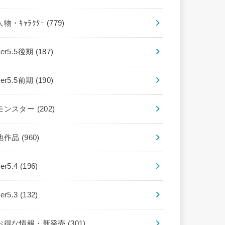
人物・ｷｬﾗｸﾀｰ
(779)
ver5.5後期
(187)
ver5.5前期
(190)
モンスター
(202)
他作品
(960)
ver5.4
(196)
ver5.3
(132)
お得な情報・新発売
(301)