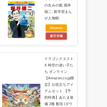
の生みの親 堀井
雄二: 新学習まん
が人物館
Amazon
楽天市場
ドラゴンクエスト
X 時空の迷い子た
ち オンライン
【Amazon.co.jp限
定】お役立ちアイ
テムセット 【予
約特典】あたま装
備 2種 配信 |ダウ