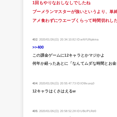
1回もやりなおしなしでしたね
ブーメランマスターが強いというより、単
アメ食わずにウエーブくらって時間切れし
402:
2020/01/26(日) 20:34:10.82 ID:wNYUNpkma
>>400
この課金ゲームに12キャラとかマジかよ
何年か経ったあとに「なんてムダな時間とお金
404:
2020/01/26(日) 20:55:47.73 ID:lO9Ixuxq0
12キャラはくさはえるw
405:
2020/01/26(日) 20:58:52.28 ID:UBc/PLRd0