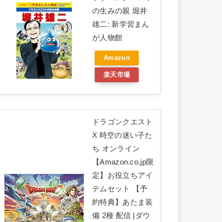
の生みの親 堀井
雄二: 新学習まん
が人物館
Amazon
楽天市場
ドラゴンクエスト
X 時空の迷い子た
ち オンライン
【Amazon.co.jp限
定】お役立ちアイ
テムセット 【予
約特典】あたま装
備 2種 配信 |ダウ