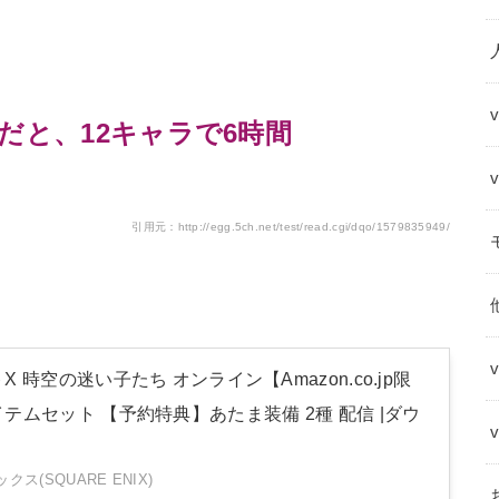
分だと、12キャラで6時間
引用元：http://egg.5ch.net/test/read.cgi/dqo/1579835949/
 時空の迷い子たち オンライン【Amazon.co.jp限
テムセット 【予約特典】あたま装備 2種 配信 |ダウ
ス(SQUARE ENIX)