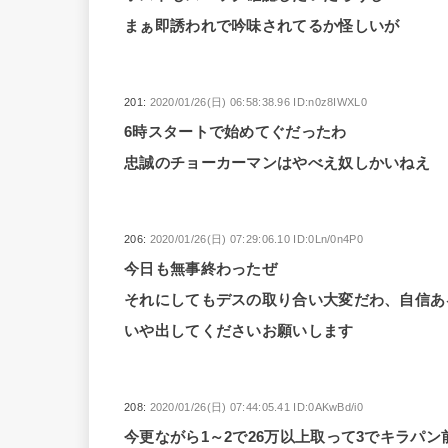
まぁ即誘われで吟味されてるか怪しいが
201:
2020/01/26(日) 06:58:38.96 ID:n0z8IWXL0
6時スタートで始めてぐだったわ
忠誠のチョーカーマンはやべえ奴しかいねえ
206:
2020/01/26(日) 07:29:06.10 ID:0Ln/0n4P0
今日も無事終わったぜ
それにしてもデスの取り合い大変だわ、自信あ
いや出してくださいお願いします
208:
2020/01/26(日) 07:44:05.41 ID:0AKwBd/i0
今更ながら1～2で26万以上取って3でキラパ