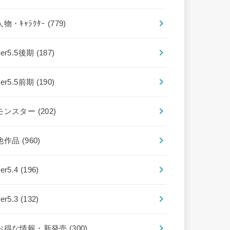
人物・ｷｬﾗｸﾀｰ
(779)
ver5.5後期
(187)
ver5.5前期
(190)
モンスター
(202)
他作品
(960)
ver5.4
(196)
ver5.3
(132)
お得な情報・新発売
(300)