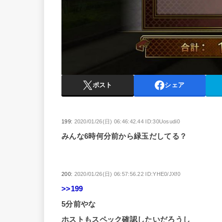
ポスト
シェア
199:
2020/01/26(日) 06:46:42.44 ID:30Uosudi0
みんな6時何分前から緑玉だしてる？
200:
2020/01/26(日) 06:57:56.22 ID:YHE0/JXf0
>>199
5分前やな
ホストもスペック確認したいだろうし