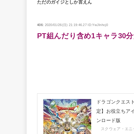
ただのガイジとしか言えん
406:
2020/01/26(日) 21:19:46.27 ID:YwJInhcj0
PT組んだり含め1キャラ30
ドラゴンクエストX
定】お役立ちアイ
ンロード版
スクウェア・エニック