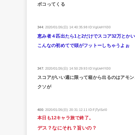
ボコってくる
344:
2020/01/26(日) 14:40:35.98 ID:VgUeHYi30
恵み者４匹出たら1と2だけでスコア32万とか
こんなの初めてで頭がフットーしちゃうよぉ
347:
2020/01/26(日) 14:50:29.93 ID:VgUeHYi30
スコアがいい週に限って箱から出るのはアモン
クソが
400:
2020/01/26(日) 20:31:12.11 ID:FjTylSzl0
本日も12キャラ旅で終了。
デス？なにそれ？旨いの？