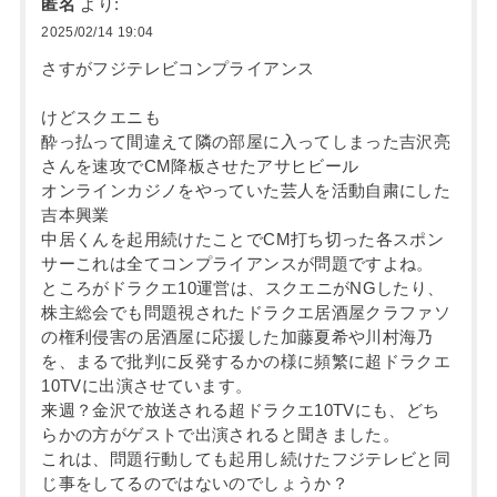
匿名
より:
2025/02/14 19:04
さすがフジテレビコンプライアンス
けどスクエニも
酔っ払って間違えて隣の部屋に入ってしまった吉沢亮
さんを速攻でCM降板させたアサヒビール
オンラインカジノをやっていた芸人を活動自粛にした
吉本興業
中居くんを起用続けたことでCM打ち切った各スポン
サーこれは全てコンプライアンスが問題ですよね。
ところがドラクエ10運営は、スクエニがNGしたり、
株主総会でも問題視されたドラクエ居酒屋クラファソ
の権利侵害の居酒屋に応援した加藤夏希や川村海乃
を、まるで批判に反発するかの様に頻繁に超ドラクエ
10TVに出演させています。
来週？金沢で放送される超ドラクエ10TVにも、どち
らかの方がゲストで出演されると聞きました。
これは、問題行動しても起用し続けたフジテレビと同
じ事をしてるのではないのでしょうか？