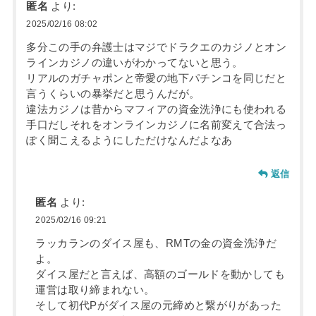
匿名
より:
2025/02/16 08:02
多分この手の弁護士はマジでドラクエのカジノとオン
ラインカジノの違いがわかってないと思う。
リアルのガチャポンと帝愛の地下パチンコを同じだと
言うくらいの暴挙だと思うんだが。
違法カジノは昔からマフィアの資金洗浄にも使われる
手口だしそれをオンラインカジノに名前変えて合法っ
ぽく聞こえるようにしただけなんだよなあ
返信
匿名
より:
2025/02/16 09:21
ラッカランのダイス屋も、RMTの金の資金洗浄だ
よ。
ダイス屋だと言えば、高額のゴールドを動かしても
運営は取り締まれない。
そして初代Pがダイス屋の元締めと繋がりがあった