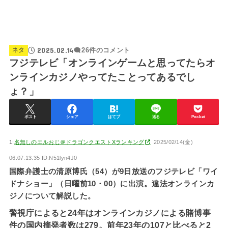
2025.02.14
ネタ
26件のコメント
フジテレビ「オンラインゲームと思ってたらオ
ンラインカジノやってたことってあるでし
ょ？」
ポスト
シェア
はてブ
送る
Pocket
1:
名無しのエルおじ＠ドラゴンクエストXランキング
2025/02/14(金)
06:07:13.35 ID:N51lyn4J0
国際弁護士の清原博氏（54）が9日放送のフジテレビ「ワイ
ドナショー」（日曜前10・00）に出演。違法オンラインカ
ジノについて解説した。
警視庁によると24年はオンラインカジノによる賭博事
件の国内摘発者数は279。前年23年の107と比べると2