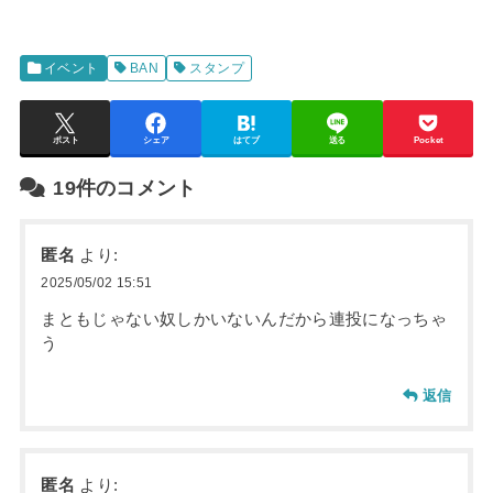
イベント
BAN
スタンプ
ポスト
シェア
はてブ
送る
Pocket
19件のコメント
匿名
より:
2025/05/02 15:51
まともじゃない奴しかいないんだから連投になっちゃ
う
返信
匿名
より: