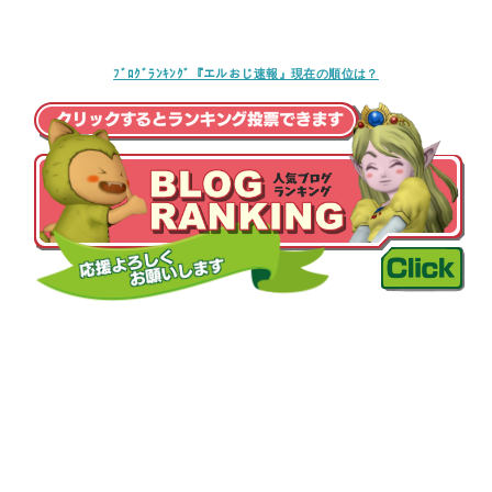
ﾌﾞﾛｸﾞﾗﾝｷﾝｸﾞ『エルおじ速報』現在の順位は？