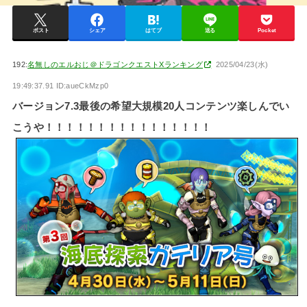
ポスト
シェア
はてブ
送る
Pocket
192:
名無しのエルおじ＠ドラゴンクエストXランキング
2025/04/23(水)
19:49:37.91 ID:aueCkMzp0
バージョン7.3最後の希望大規模20人コンテンツ楽しんでい
こうや！！！！！！！！！！！！！！！！