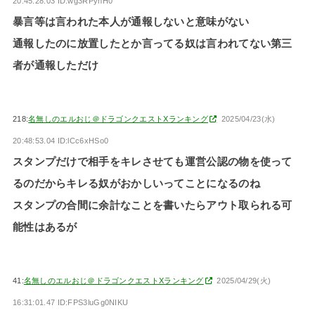
20:45:28.03 ID:wg3RPynH0
暴言等は言われた本人が通報しないと意味がない
通報したのに放置したとか言ってる奴は言われてない第三
者が通報しただけ
218:
名無しのエルおじ＠ドラゴンクエストXランキング
2025/04/23(水)
20:48:53.04 ID:lCc6xHSo0
スタンプだけで相手をキレさせても運営公認の物を使って
るのだからキレる奴がおかしいってことになるのね
スタンプの合間に余計なことを書いたらアウト取られる可
能性はあるが
41:
名無しのエルおじ＠ドラゴンクエストXランキング
2025/04/29(火)
16:31:01.47 ID:FPS3luGg0NIKU