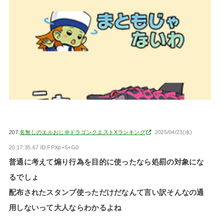
207:
名無しのエルおじ＠ドラゴンクエストXランキング
2025/04/23(水)
20:17:35.67 ID:FPXp+S+G0
普通に考えて煽り行為を目的に使ったなら処罰の対象にな
るでしょ
配布されたスタンプ使っただけだなんて言い訳そんなの通
用しないって大人ならわかるよね