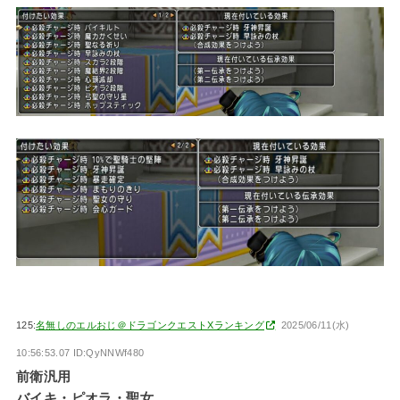
125:
名無しのエルおじ＠ドラゴンクエストXランキング
2025/06/11(水)
10:56:53.07 ID:QyNNWf480
前衛汎用
バイキ・ピオラ・聖女