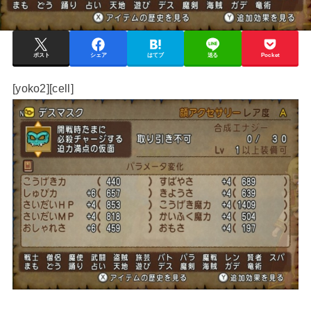
ポスト
シェア
はてブ
送る
Pocket
[yoko2][cell]