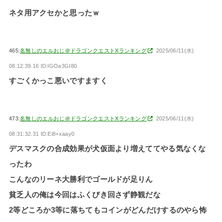
ネタ用アクセかと思ったｗ
465:
名無しのエルおじ＠ドラゴンクエストXランキング
2025/06/11(水)
08:12:39.16 ID:lGOa3GI80
すごくかっこ悪いですますく
473:
名無しのエルおじ＠ドラゴンクエストXランキング
2025/06/11(水)
08:31:32.31 ID:Ei8+xaay0
デスマスクの合成効果が犬仮面より増えててやる気なくな
ったわ
こんなのリーネ大勝利でゴールドが足りん
貧乏人の俺は今回はふくびき回さず静観だな
2等どころか3等に落ちてもコインがどんだけするのやら怖