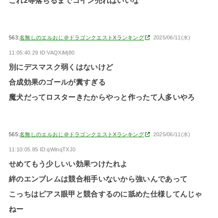
これ2等落ちるまでコイン売ればいいな
563:
名無しのエルおじ＠ドラゴンクエストXランキング
2025/06/11(水)
11:05:40.29 ID:VAQXiMj80
別にデスマスク弱くはないけど
合成効果のゴールが糞すぎる
魔犬だってロスターきたからやっと作ったて人多いやろ
565:
名無しのエルおじ＠ドラゴンクエストXランキング
2025/06/11(水)
11:10:05.85 ID:qWinqTXJ0
せめてもう少しいい効果つけたれよ
絆のエンブレムは競合相手いないから強いんであって
こっちはピアス眼甲と競合するのに舐めた仕様してんじゃ
ねー