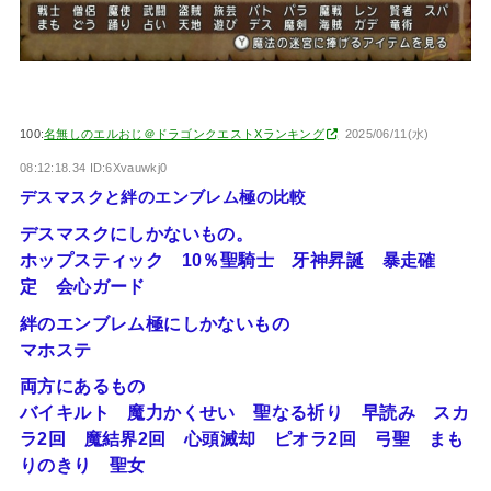
100:
名無しのエルおじ＠ドラゴンクエストXランキング
2025/06/11(水)
08:12:18.34 ID:6Xvauwkj0
デスマスクと絆のエンブレム極の比較
デスマスクにしかないもの。
ホップスティック 10％聖騎士 牙神昇誕 暴走確
定 会心ガード
絆のエンブレム極にしかないもの
マホステ
両方にあるもの
バイキルト 魔力かくせい 聖なる祈り 早読み スカ
ラ2回 魔結界2回 心頭滅却 ピオラ2回 弓聖 まも
りのきり 聖女