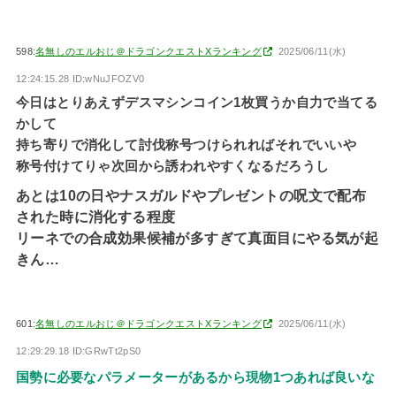
598:
名無しのエルおじ＠ドラゴンクエストXランキング
2025/06/11(水)
12:24:15.28 ID:wNuJFOZV0
今日はとりあえずデスマシンコイン1枚買うか自力で当てる
かして
持ち寄りで消化して討伐称号つけられればそれでいいや
称号付けてりゃ次回から誘われやすくなるだろうし
あとは10の日やナスガルドやプレゼントの呪文で配布
された時に消化する程度
リーネでの合成効果候補が多すぎて真面目にやる気が起
きん…
601:
名無しのエルおじ＠ドラゴンクエストXランキング
2025/06/11(水)
12:29:29.18 ID:GRwTt2pS0
国勢に必要なパラメーターがあるから現物1つあれば良いな