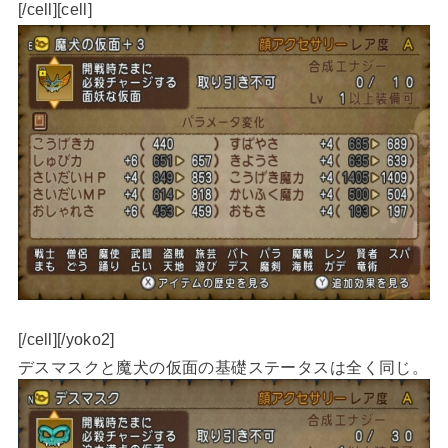
[/cell][cell]
[/cell][/yoko2]
デスマスクと魔犬の仮面の基礎ステータスは全く同じ。