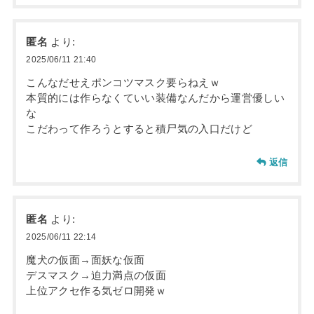
匿名
より:
2025/06/11 21:40
こんなだせえポンコツマスク要らねえｗ
本質的には作らなくていい装備なんだから運営優しい
な
こだわって作ろうとすると積尸気の入口だけど
返信
匿名
より:
2025/06/11 22:14
魔犬の仮面→面妖な仮面
デスマスク→迫力満点の仮面
上位アクセ作る気ゼロ開発ｗ