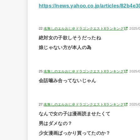
https://news.yahoo.co.jp/articles/82b
22:
名無しのエルおじ＠ドラゴンクエストXランキング
2025/
絶対女の子欲しそうだったね
娘じゃない方が本人の為
25:
名無しのエルおじ＠ドラゴンクエストXランキング
2025/
会話噛み合ってないじゃん
27:
名無しのエルおじ＠ドラゴンクエストXランキング
2025/
なんで女の子は漫画読ませたくて
男はダメなの？
少女漫画ばっかり買ってたのか？