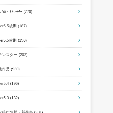
人物・ｷｬﾗｸﾀｰ
(779)
ver5.5後期
(187)
ver5.5前期
(190)
モンスター
(202)
他作品
(960)
ver5.4
(196)
ver5.3
(132)
お得な情報・新発売
(301)