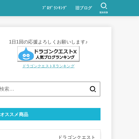
ﾌﾞﾛｸﾞﾗﾝｷﾝｸﾞ
旧ブログ
SEARCH
1日1回の応援よろしくお願いします♪
ドラゴンクエストXランキング
検
索:
オススメ商品
ドラゴンクエスト