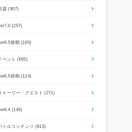
話題
(907)
ver7.0
(257)
ver6.5後期
(105)
イベント
(655)
ver6.5前期
(114)
ストーリー・クエスト
(271)
ver6.4
(145)
バトルコンテンツ
(813)