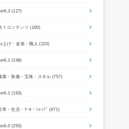
ver6.3
(127)
色々コンテンツ
(160)
Lv上げ・金策・職人
(223)
ver6.2
(198)
職業・装備・宝珠・スキル
(757)
ver6.1
(183)
日常・生活・ﾂｰﾙ・ｼｮｯﾌﾟ
(671)
ver6.0
(255)