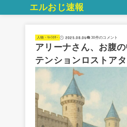
エルおじ速報
2025.08.06
人物・ｷｬﾗｸﾀｰ
30件のコメント
アリーナさん、お腹の
テンションロストアタ