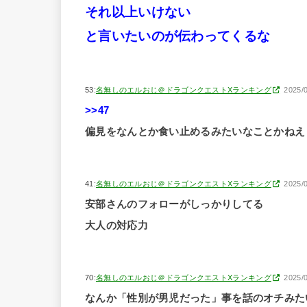
それ以上いけない
と言いたいのが伝わってくるな
53:
名無しのエルおじ＠ドラゴンクエストXランキング
2025/
>>47
偏見をなんとか食い止めるみたいなことかねえ
41:
名無しのエルおじ＠ドラゴンクエストXランキング
2025/
安部さんのフォローがしっかりしてる
大人の対応力
70:
名無しのエルおじ＠ドラゴンクエストXランキング
2025/
なんか「性別が男児だった」事を話のオチみた