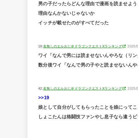
男の子だったらどんな理由で漫画を読ませよう
理由なんかないじゃないか
イッチが載せたのがすべてだった
19:
名無しのエルおじ＠ドラゴンクエストXランキング
2025/
ワイ「なんで男には読ませないんやろな（リン
数分後ワイ「なんで男の子やと読ませないんや
42:
名無しのエルおじ＠ドラゴンクエストXランキング
2025/
>>19
娘として自分がしてもらったことを娘にってこ
しょこたんは格闘技ファンやし息子なら違うビ