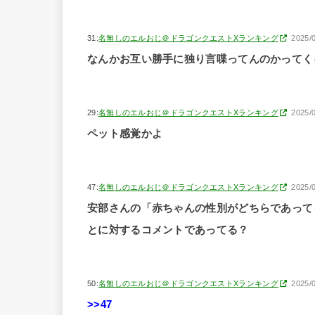
31:
名無しのエルおじ＠ドラゴンクエストXランキング
2025/
なんかお互い勝手に独り言喋ってんのかってく
29:
名無しのエルおじ＠ドラゴンクエストXランキング
2025/
ペット感覚かよ
47:
名無しのエルおじ＠ドラゴンクエストXランキング
2025/
安部さんの「赤ちゃんの性別がどちらであって
とに対するコメントであってる？
50:
名無しのエルおじ＠ドラゴンクエストXランキング
2025/0
>>47