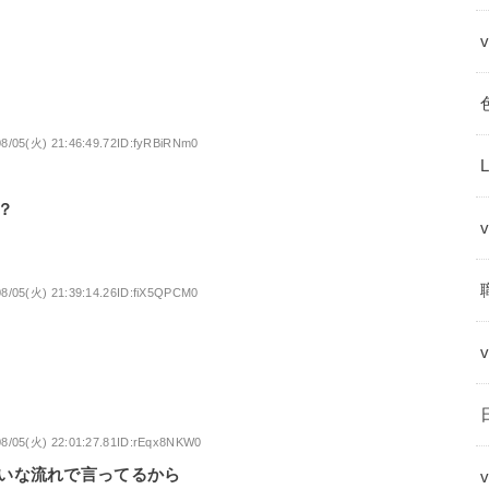
08/05(火) 21:46:49.72ID:fyRBiRNm0
？
08/05(火) 21:39:14.26ID:fiX5QPCM0
08/05(火) 22:01:27.81ID:rEqx8NKW0
いな流れで言ってるから