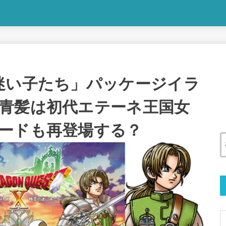
迷い子たち」パッケージイラ
青髪は初代エテーネ王国女
ードも再登場する？