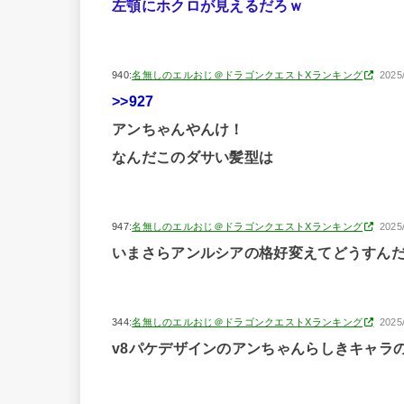
左顎にホクロが見えるだろｗ
940:
名無しのエルおじ＠ドラゴンクエストXランキング
2025
>>927
アンちゃんやんけ！
なんだこのダサい髪型は
947:
名無しのエルおじ＠ドラゴンクエストXランキング
2025
いまさらアンルシアの格好変えてどうすん
344:
名無しのエルおじ＠ドラゴンクエストXランキング
2025
v8パケデザインのアンちゃんらしきキャラ