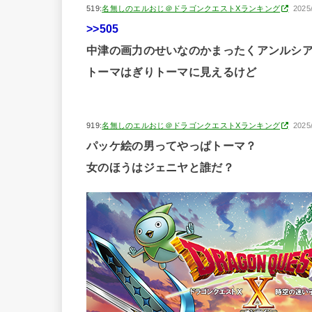
519:
名無しのエルおじ＠ドラゴンクエストXランキング
2025
>>505
中津の画力のせいなのかまったくアンルシ
トーマはぎりトーマに見えるけど
919:
名無しのエルおじ＠ドラゴンクエストXランキング
2025
パッケ絵の男ってやっぱトーマ？
女のほうはジェニヤと誰だ？