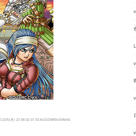
/12/25(木) 22:58:02.07 ID:AGGDM59c0XMAS