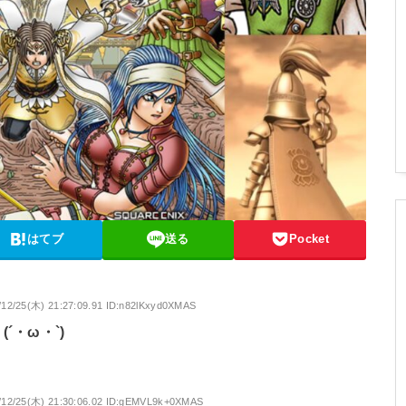
はてブ
送る
Pocket
/12/25(木) 21:27:09.91 ID:n82lKxyd0XMAS
´・ω・`)
/12/25(木) 21:30:06.02 ID:gEMVL9k+0XMAS