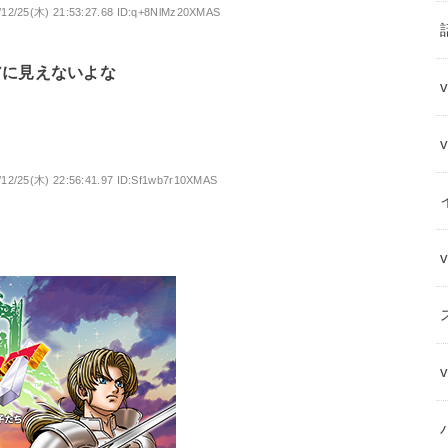
/12/25(木) 21:53:27.68 ID:q+8NlMz20XMAS
アに見えないよな
/12/25(木) 22:56:41.97 ID:Sf1wb7r10XMAS