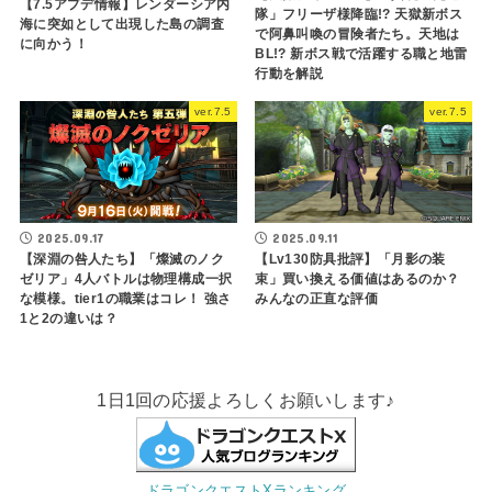
【7.5アプデ情報】レンダーシア内
隊」フリーザ様降臨!? 天獄新ボス
海に突如として出現した島の調査
で阿鼻叫喚の冒険者たち。天地は
に向かう！
BL!? 新ボス戦で活躍する職と地雷
行動を解説
ver.7.5
ver.7.5
2025.09.11
2025.09.17
【Lv130防具批評】「月影の装
【深淵の咎人たち】「燦滅のノク
束」買い換える価値はあるのか？
ゼリア」4人バトルは物理構成一択
みんなの正直な評価
な模様。tier1の職業はコレ！ 強さ
1と2の違いは？
1日1回の応援よろしくお願いします♪
ドラゴンクエストXランキング