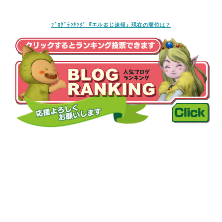
ﾌﾞﾛｸﾞﾗﾝｷﾝｸﾞ『エルおじ速報』現在の順位は？