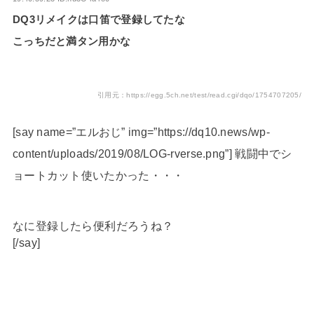
DQ3リメイクは口笛で登録してたな
こっちだと満タン用かな
引用元：https://egg.5ch.net/test/read.cgi/dqo/1754707205/
[say name=”エルおじ” img=”https://dq10.news/wp-
content/uploads/2019/08/LOG-rverse.png”] 戦闘中でシ
ョートカット使いたかった・・・
なに登録したら便利だろうね？
[/say]