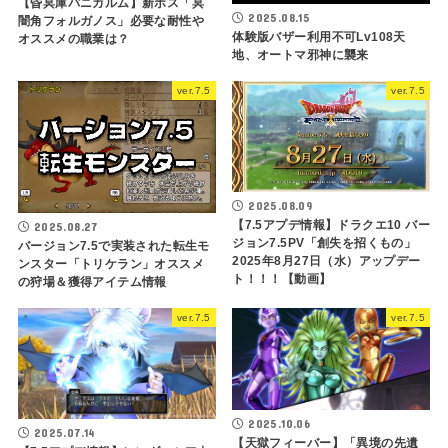
【昏冥庫パニガルム】新ボス「冥
2025.08.15
闇角フォルガノス」必要な耐性や
体験版バザー利用不可Lv108天
オススメの職業は？
地、オートマ邪神に襲来
ver.7.5
ver.7.5
2025.08.09
【7.5アプデ情報】ドラクエ10 バー
2025.08.27
ジョン7.5PV「創失を招くもの」
バージョン7.5で実装された転生モ
2025年8月27日（水）アップデー
ンスター「トリケラン」オススメ
ト！！！【動画】
の狩場＆獲得アイテム情報
ver.7.5
ver.7.5
2025.10.06
2025.07.14
【天獄フィーバー】「異境の先遺