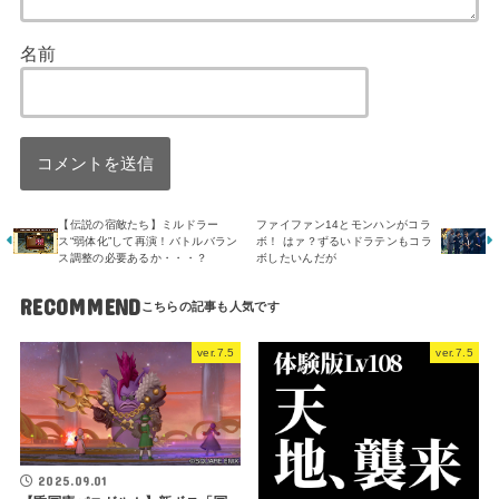
名前
【伝説の宿敵たち】ミルドラー
ファイファン14とモンハンがコラ
ス“弱体化”して再演！バトルバラン
ボ！ はァ？ずるいドラテンもコラ
ス調整の必要あるか・・・？
ボしたいんだが
RECOMMEND
ver.7.5
ver.7.5
2025.09.01