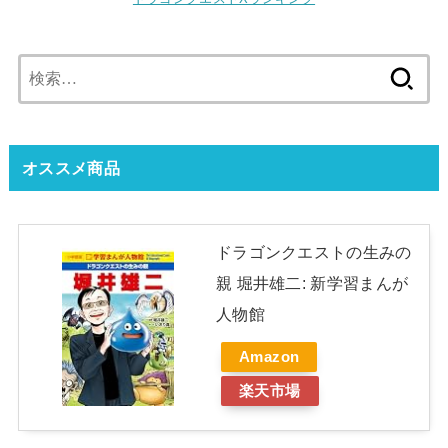
検
索:
オススメ商品
ドラゴンクエストの生みの
親 堀井雄二: 新学習まんが
人物館
Amazon
楽天市場