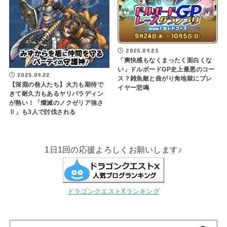
2025.09.25
「爽快感もなくまったく面白くな
い」ドルボードGP史上最悪のコー
2025.09.22
ス？雑魚敵と曲がり角地獄にプレ
【深淵の咎人たち】火力も期待で
イヤー悲鳴
きて耐久力もあるヤリパラディン
が熱い！「燦滅のノクゼリア強さ
Ⅱ」も3人で討伐される
1日1回の応援よろしくお願いします♪
ドラゴンクエストXランキング
検