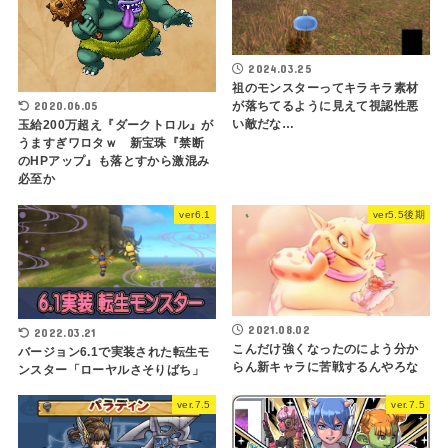
2024.03.25
祖のモンスターってキラキラ素材
が落ちてるように見えて視認性悪
2020.06.05
い敵だな…
玉給200万超え『ダークトロル』が
うますぎワロタｗ 新宝珠『禁断
のHPアップ』も落とすから激混み
必至か
ver6.1
ver5.5後期
2021.08.02
2022.03.21
こんだけ強くなったのによう分か
バージョン6.1で実装された転生モ
らん新キャラに苦戦するんやろな
ンスター「ローヤルさそりばち」
ver.7.5
ver.7.5