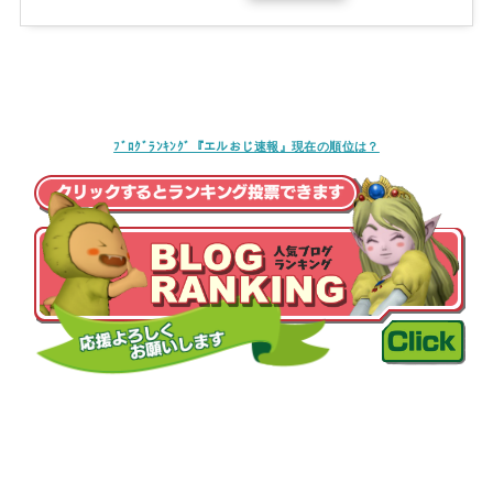
ﾌﾞﾛｸﾞﾗﾝｷﾝｸﾞ『エルおじ速報』現在の順位は？