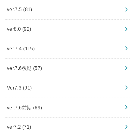
ver.7.5
(81)
ver8.0
(92)
ver.7.4
(115)
ver.7.6後期
(57)
Ver7.3
(91)
ver.7.6前期
(69)
ver7.2
(71)