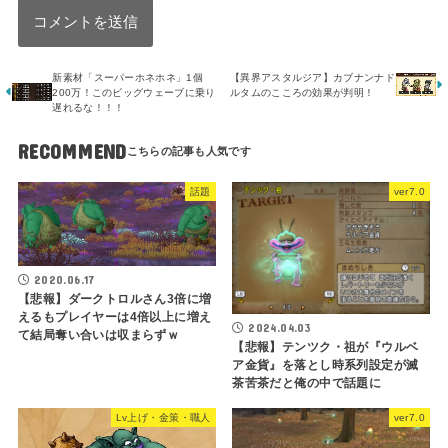
新素材「スーパーホネホネ」1個
【異界アスタルジア】カブナンナド
200万！このビッグウェーブに乗り
ルタムのこころの効果が判明！
遅れるな！！！
RECOMMEND
話題
ver7.0
2020.06.17
【悲報】ダークトロルさん3倍に増
えるもプレイヤーは4倍以上に増え
2024.04.03
て結局奪い合いは収まらずｗ
【悲報】テンツク・祖が『ウルベ
ア金貨』を落とし時系列設定が滅
茶苦茶だと俺の中で話題に
Lv上げ・金策・職人
ver7.0