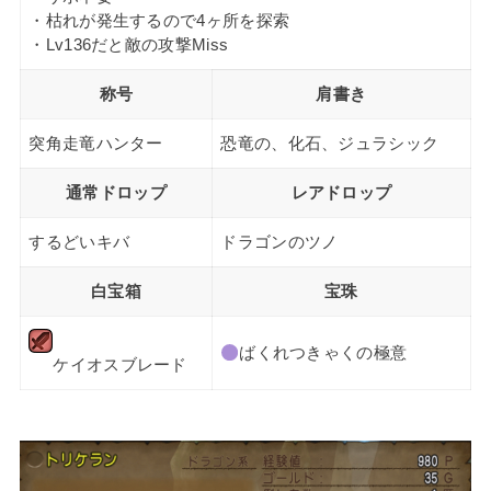
・枯れが発生するので4ヶ所を探索
・Lv136だと敵の攻撃Miss
称号
肩書き
突角走竜ハンター
恐竜の、化石、ジュラシック
通常ドロップ
レアドロップ
するどいキバ
ドラゴンのツノ
白宝箱
宝珠
ばくれつきゃくの極意
ケイオスブレード