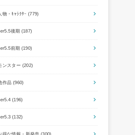
人物・ｷｬﾗｸﾀｰ
(779)
ver5.5後期
(187)
ver5.5前期
(190)
モンスター
(202)
他作品
(960)
ver5.4
(196)
ver5.3
(132)
お得な情報・新発売
(300)