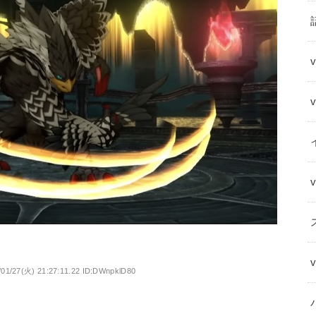
/01/27(火) 21:27:11.22 ID:DWnpklD80