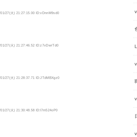
/01/27(火) 21:27:15.00 ID:vDnnM9sd0
/01/27(火) 21:27:46.52 ID:z7vDwrTd0
/01/27(火) 21:28:37.71 ID:JTdMBXgz0
/01/27(火) 21:30:48.58 ID:l7m524oP0