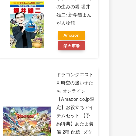
の生みの親 堀井
雄二: 新学習まん
が人物館
Amazon
楽天市場
ドラゴンクエスト
X 時空の迷い子た
ち オンライン
【Amazon.co.jp限
定】お役立ちアイ
テムセット 【予
約特典】あたま装
備 2種 配信 |ダウ