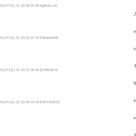
/01/27(火) 21:32:08.52 ID:eghkiGcx0
/01/27(火) 21:33:20.07 ID:DWnpklD80
/01/27(火) 21:33:21.08 ID:Qc9NNtF/0
/01/27(火) 21:33:49.19 ID:ENPJGF8Z0