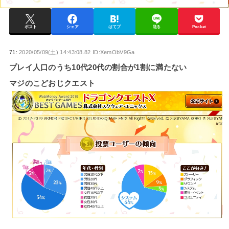
ポスト
シェア
はてブ
送る
Pocket
71:
2020/05/09(土) 14:43:08.82 ID:XemObV9Ga
プレイ人口のうち10代20代の割合が1割に満たない
マジのこどおじクエスト