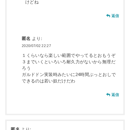
けどね
返信
匿名
より:
2020/07/02 22:27
１くらいなら楽しい範囲でやってるとおもうぞ
３までいくといろいろ耐久力がないから無理だ
ろう
ガルドドン実装時みたいに24時間ぶっとおしで
できるのは若い奴だけだわ
返信
匿名
より: