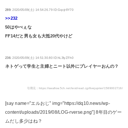
289:
2020/05/09(土) 14:54:26.79 ID:Gqcjr8Y70
>>232
50はやべぇな
FF14だと男も女も大抵20代やけど
236:
2020/05/09(土) 14:51:30.80 ID:hL3lyZFh0
ネトゲって学生と主婦とニート以外にプレイヤーおんの？
引用元：https://swallow.5ch.net/test/read.cgi/livejupiter/1589002716/
[say name=”エルおじ” img=”https://dq10.news/wp-
content/uploads/2019/08/LOG-rverse.png”] 8年目のゲー
ムだし多少はね？