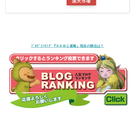
楽天市場
ﾌﾞﾛｸﾞﾗﾝｷﾝｸﾞ『エルおじ速報』現在の順位は？