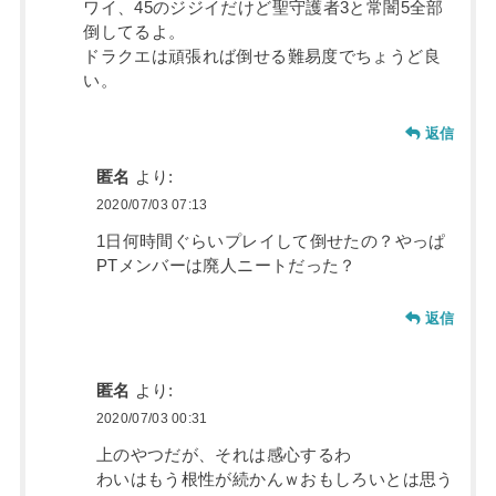
ワイ、45のジジイだけど聖守護者3と常闇5全部
倒してるよ。
ドラクエは頑張れば倒せる難易度でちょうど良
い。
返信
匿名
より:
2020/07/03 07:13
1日何時間ぐらいプレイして倒せたの？やっぱ
PTメンバーは廃人ニートだった？
返信
匿名
より:
2020/07/03 00:31
上のやつだが、それは感心するわ
わいはもう根性が続かんｗおもしろいとは思う