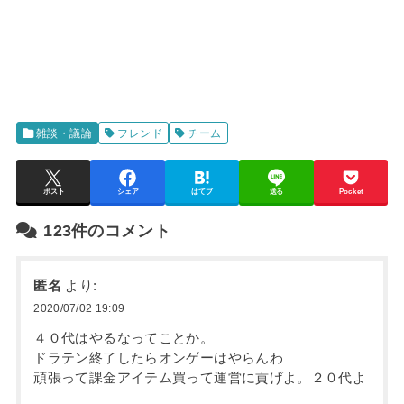
雑談・議論
フレンド
チーム
ポスト
シェア
はてブ
送る
Pocket
123件のコメント
匿名
より:
2020/07/02 19:09
４０代はやるなってことか。
ドラテン終了したらオンゲーはやらんわ
頑張って課金アイテム買って運営に貢げよ。２０代よ