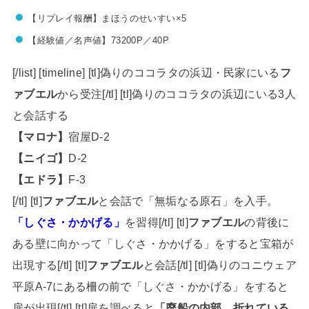
【リプレイ報酬】まほうのせいすい×5
【経験値／名声値】73200P／40P
[/list] [timeline] [tl]偽りのココラタの浜辺・民家にいる
フ
ァブエル
から受注[/tl] [tl]偽りのココラタの浜辺にいる3人
と会話する
【マロナ】
宿屋D-2
【ニイゴ】
D-2
【エドラ】
F-3
[/tl] [tl]
ファブエル
と会話で「無垢なる原石」を入手。
「しぐさ・かかげる」
を習得[/tl] [tl]
ファブエル
の背後に
ある壁に向かって「しぐさ・かかげる」をすると宝箱が
出現する[/tl] [tl]
ファブエル
と会話[/tl] [tl]偽りのコニウェア
平原A-7にある柵の前で「しぐさ・かかげる」をすると
扉が出現[/tl] [tl]扉を調べると
「廃船の内部。折れている