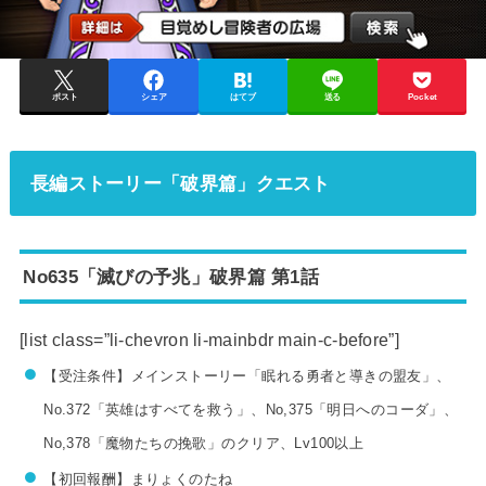
ポスト
シェア
はてブ
送る
Pocket
長編ストーリー「破界篇」クエスト
No635「滅びの予兆」破界篇 第1話
[list class=”li-chevron li-mainbdr main-c-before”]
【受注条件】メインストーリー「眠れる勇者と導きの盟友」、
No.372「英雄はすべてを救う」、No,375「明日へのコーダ」、
No,378「魔物たちの挽歌」のクリア、Lv100以上
【初回報酬】まりょくのたね