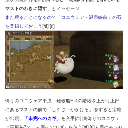
マストのわきに隠す」
とメッセージ
また戻ることになるので「コニウェア・温泉峡前」の石
を登録しておこう
[/tl] [tl]
偽りのコニウェア平原・難破船E-4の階段を上がり上部
にあるマストの前で「しぐさ・かかげる」をすると宝箱
が出現。
「未完へのカギ」
を入手[/tl] [tl]偽りのコニウェ
ア平原A-7で「未完へのカギ」を使う[/tl] [tl]未完のモンセ