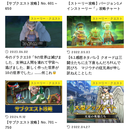
【サブクエスト攻略】No. 601～
【ストーリー攻略】バージョン1メ
650
インストーリー「」攻略チャート
ストーリー・クエスト
ストーリー・クエスト
2023.06.02
2022.05.03
今のドラクエ10「9の世界は滅びま
【6.1感想ネタバレ】クオードは三
した、女神は人間を連れて宇宙へ
闘士たちに土下座もんだろﾀﾋんで
逃げました、新しく作った世界が
詫びろ マジウチの従兄弟が申し
10の世界でした」……何これ
訳ねえことした
ストーリー・クエスト
ストーリー・クエスト
2024.11.12
【サブクエスト攻略】No. 701～
2022.04.27
750