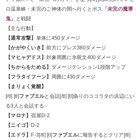
ロ温泉峡・未完のご神体の間へ行くとボス
「未完の魔導
鬼」
と戦闘
【主な行動】
【通常攻撃】
単体に450ダメージ
【かがやくいき】
前方にブレス380ダメージ
【マヒャデドス】
対象周囲に氷呪文400ダメージ
【ちからをためる】
ダメージテンション1段階アップ
【フラタイフーン】
周囲に430ダメージ
【まりょく覚醒】
[/tl] [tl]
ファブエル
と会話[/tl] [tl]偽りのココラタの浜辺にい
る3人と会話する
【マロナ】
宿屋D-2
【ニイゴ】
D-2
【エドラ】
F-3[/tl] [tl]
ファブエル
に報告するとクリア[/tl]