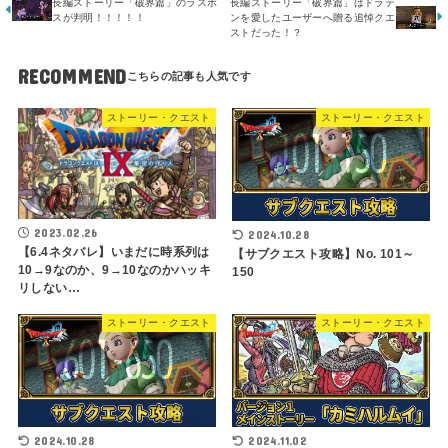
長編ストーリー「破界篇」のラスボ
長編ストーリー「破界篇」はドラテ
スが判明！！！！！
ンを愛したユーザーへ贈る追悼クエ
ストだった！？
RECOMMEND
ストーリー・クエスト
ストーリー・クエスト
2023.02.26
2024.10.28
【6.4ネタバレ】いまだに時系列は
【サブクエスト攻略】No. 101～
10→9なのか、9→10なのかハッキ
150
リしない…
ストーリー・クエスト
ストーリー・クエスト
2024.10.28
2024.11.02