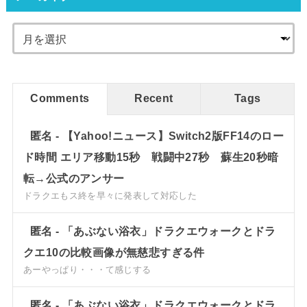
Comments
Recent
Tags
匿名
-
【Yahoo!ニュース】Switch2版FF14のロー
ド時間 エリア移動15秒 戦闘中27秒 蘇生20秒暗
転→公式のアンサー
ドラクエもス終を早々に発表して対応した
匿名
-
「あぶない浴衣」ドラクエウォークとドラ
クエ10の比較画像が無慈悲すぎる件
あーやっぱり・・・て感じする
匿名
-
「あぶない浴衣」ドラクエウォークとドラ