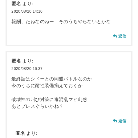
匿名
より:
2020/08/20 14:10
報酬、たねなのねー そのうちやらないとかな
返信
匿名
より:
2020/08/20 16:37
最終話はシドーとの同盟バトルなのか
今のうちに耐性装備揃えておくか
破壊神の叫び対策に毒混乱マヒ幻惑
あとブレスぐらいかね？
返信
匿名
より: