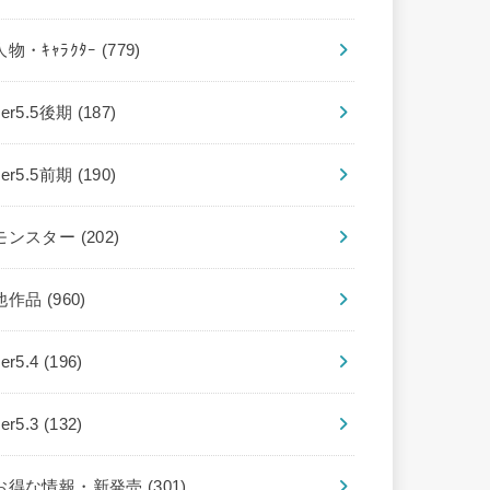
人物・ｷｬﾗｸﾀｰ
(779)
ver5.5後期
(187)
ver5.5前期
(190)
モンスター
(202)
他作品
(960)
ver5.4
(196)
ver5.3
(132)
お得な情報・新発売
(301)