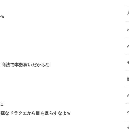
かｗ
売り商法で本数稼いだからな
に
無様なドラクエから目を反らすなよｗ