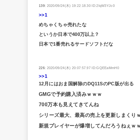
139:
2020/09/24(木) 19:22:18.30 ID:2IqW3YJc0
>>1
めちゃくちゃ売れたな
というか日本で400万以上？
日本で1番売れるサードソフトだな
226:
2020/09/24(木) 20:07:57.97 ID:GQEEaMmH0
>>1
12月にはおま国解除のDQ11SのPC版が出る
GMGで予約購入済みｗｗｗ
700万本も見えてきてんね
シリーズ最大、最高の売上を更新しまくり
新規プレイヤーが爆増してんだろうねぇｗ