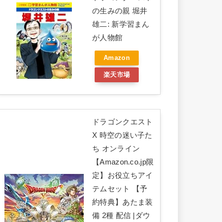
の生みの親 堀井
雄二: 新学習まん
が人物館
Amazon
楽天市場
ドラゴンクエスト
X 時空の迷い子た
ち オンライン
【Amazon.co.jp限
定】お役立ちアイ
テムセット 【予
約特典】あたま装
備 2種 配信 |ダウ