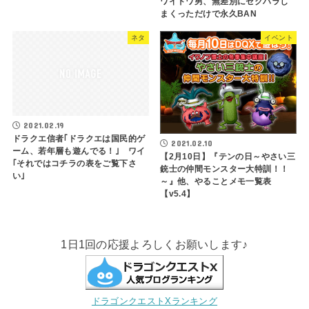
ワイドワ男、無差別にセクハラし
まくっただけで永久BAN
ネタ
イベント
2021.02.19
ドラクエ信者｢ドラクエは国民的ゲ
2021.02.10
ーム、若年層も遊んでる！｣ ワイ
【2月10日】『テンの日～やさい三
｢それではコチラの表をご覧下さ
銃士の仲間モンスター大特訓！！
い｣
～』他、やることメモ一覧表
【v5.4】
1日1回の応援よろしくお願いします♪
ドラゴンクエストXランキング