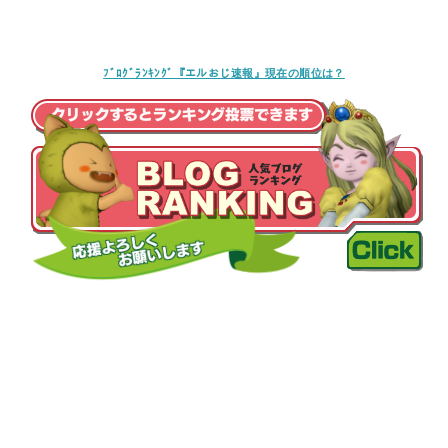
ﾌﾞﾛｸﾞﾗﾝｷﾝｸﾞ『エルおじ速報』現在の順位は？