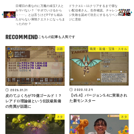
日曜日の夜なのに万魔の緑玉7人と
ドラクエ1～11クリアするまで寝な
かヤバない？「サポでいけるから
い配信者さん、生存確認。チャレン
～‥‥」とは言うけどPTすら組み
ジ失敗を認めて坊主にするもリベン
たがらない薄情クエストになっちま
ジに意欲
ったのか？
RECOMMEND
話題
職業・装備・宝珠・スキル
2020.12.29
2026.01.31
【v5.4】バージョン5.4に実装され
皮のてぶくろが70億ゴールド！？
た新モンスター
レアドロ理論値という伝説級装備
の売買が話題に
ネタ
ネタ