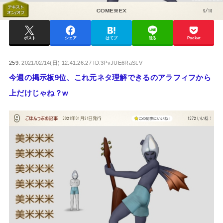
ポスト
シェア
はてブ
送る
Pocket
259:
2021/02/14(日) 12:41:26.27 ID:3PvJUE6RaSt.V
今週の掲示板9位、これ元ネタ理解できるのアラフィフから
上だけじゃね？w