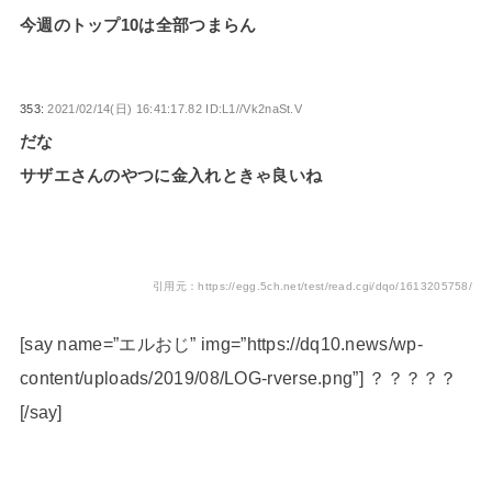
今週のトップ10は全部つまらん
353:
2021/02/14(日) 16:41:17.82 ID:L1//Vk2naSt.V
だな
サザエさんのやつに金入れときゃ良いね
引用元：https://egg.5ch.net/test/read.cgi/dqo/1613205758/
[say name=”エルおじ” img=”https://dq10.news/wp-
content/uploads/2019/08/LOG-rverse.png”] ？？？？？
[/say]