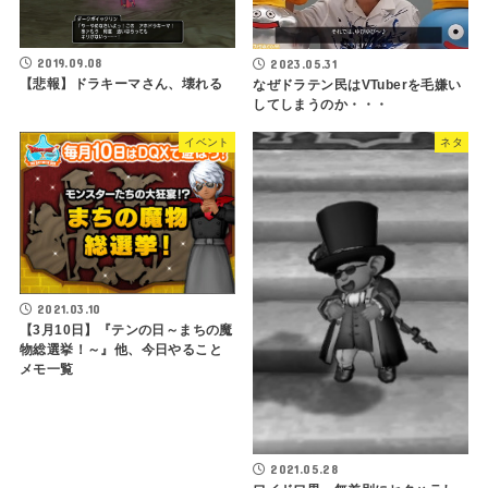
2019.09.08
2023.05.31
【悲報】ドラキーマさん、壊れる
なぜドラテン民はVTuberを毛嫌い
してしまうのか・・・
イベント
ネタ
2021.03.10
【3月10日】『テンの日～まちの魔
物総選挙！～』他、今日やること
メモ一覧
2021.05.28