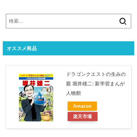
検
索:
オススメ商品
ドラゴンクエストの生みの
親 堀井雄二: 新学習まんが
人物館
Amazon
楽天市場