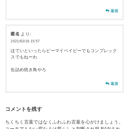
返信
匿名
より:
2021/02/16 15:57
ほていといったらビーマイベイビーでもコンプレック
スでもねーわ
缶詰め焼き鳥やろ
返信
コメントを残す
ちくちく言葉ではなくふわふわ言葉を心がけましょう。
ユーモアもない変な人は荒らしと判断されIP BANされ