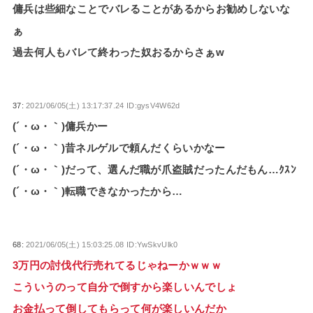
傭兵は些細なことでバレることがあるからお勧めしないな
ぁ
過去何人もバレて終わった奴おるからさぁw
37:
2021/06/05(土) 13:17:37.24 ID:gysV4W62d
(´・ω・｀)傭兵かー
(´・ω・｀)昔ネルゲルで頼んだくらいかなー
(´・ω・｀)だって、選んだ職が爪盗賊だったんだもん…ｸｽﾝ
(´・ω・｀)転職できなかったから…
68:
2021/06/05(土) 15:03:25.08 ID:YwSkvUlk0
3万円の討伐代行売れてるじゃねーかｗｗｗ
こういうのって自分で倒すから楽しいんでしょ
お金払って倒してもらって何が楽しいんだか