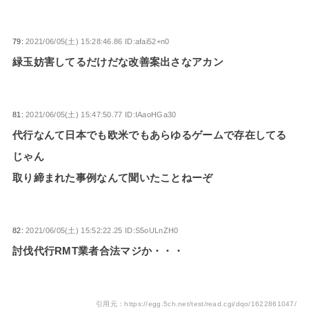
79:
2021/06/05(土) 15:28:46.86 ID:afai52+n0
緑玉妨害してるだけだな改善案出さなアカン
81:
2021/06/05(土) 15:47:50.77 ID:IAaoHGa30
代行なんて日本でも欧米でもあらゆるゲームで存在してる
じゃん
取り締まれた事例なんて聞いたことねーぞ
82:
2021/06/05(土) 15:52:22.25 ID:S5oULnZH0
討伐代行RMT業者合法マジか・・・
引用元：https://egg.5ch.net/test/read.cgi/dqo/1622861047/