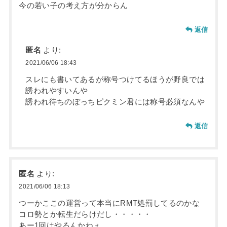
今の若い子の考え方が分からん
返信
匿名
より:
2021/06/06 18:43
スレにも書いてあるが称号つけてるほうが野良では
誘われやすいんや
誘われ待ちのぼっちピクミン君には称号必須なんや
返信
匿名
より:
2021/06/06 18:13
つーかここの運営って本当にRMT処罰してるのかな
コロ勢とか転生だらけだし・・・・・
あー1回はやるんかねぇ