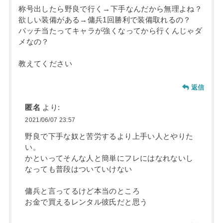
称号出したら野良で行く→下手なんだから無理よね？
欲しい装備がある→傭兵1回勝利で装備取れるの？
パッチ当たってキャラが強くなってから行くんじゃダ
メなの？
教えてください
返信
匿名
より:
2021/06/07 23:57
野良で下手な奴と苦労するより上手い人とやりた
い。
かといってそんな人と簡単にフレにはなれないし
なっても普段はついていけない
傭兵と言ってるけど本当のところ
お金で買えるレンタル彼氏だと思う