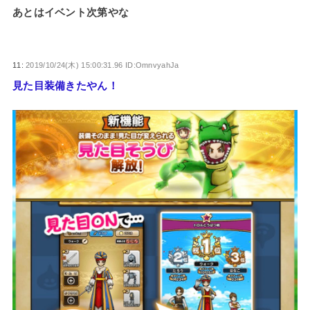
あとはイベント次第やな
11:
2019/10/24(木) 15:00:31.96 ID:OmnvyahJa
見た目装備きたやん！