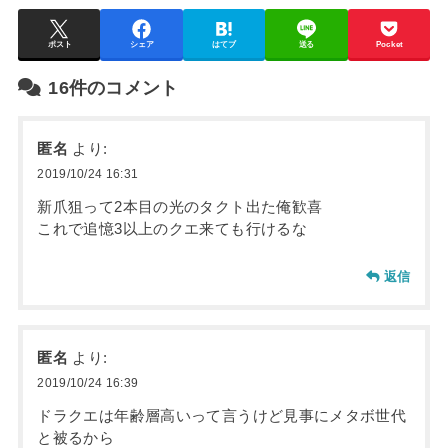
ポスト
シェア
はてブ
送る
Pocket
16件のコメント
匿名
より:
2019/10/24 16:31
新爪狙って2本目の光のタクト出た俺歓喜
これで追憶3以上のクエ来ても行けるな
返信
匿名
より:
2019/10/24 16:39
ドラクエは年齢層高いって言うけど見事にメタボ世代
と被るから