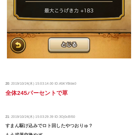
20:
2019/10/24(木) 15:03:14.00 ID:A5KYBtbk0
全体245パーセントで草
21:
2019/10/24(木) 15:03:29.39 ID:3Oj0cBI50
すまん駆け込みでロト回したやつおりゅ？