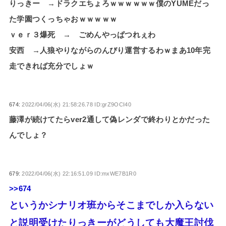
りっきー →ドラクエちょろｗｗｗｗｗｗ僕のYUMEだっ
た学園つくっちゃおｗｗｗｗｗ
ｖｅｒ３爆死 → ごめんやっぱつれぇわ
安西 →人狼やりながらのんびり運営するわｗまあ10年完
走できれば充分でしょｗ
674:
2022/04/06(水) 21:58:26.78 ID:grZ9OCI40
藤澤が続けてたらver2通して偽レンダで終わりとかだった
んでしょ？
679:
2022/04/06(水) 22:16:51.09 ID:mxWE7B1R0
>>674
というかシナリオ班からそこまでしか入らない
と説明受けたりっきーがどうしても大魔王討伐