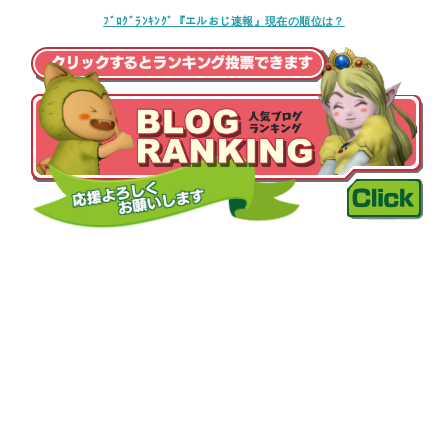
ﾌﾞﾛｸﾞﾗﾝｷﾝｸﾞ『エルおじ速報』現在の順位は？