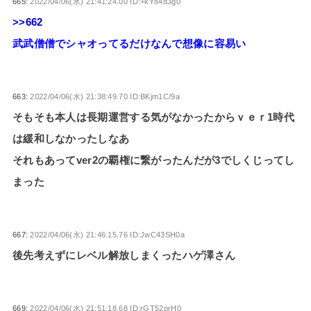
665:
2022/04/06(水) 21:41:24.00 ID:+kY84d3g0
>>662
武武僧僧でシャオってるだけなんで想像に容易い
663:
2022/04/06(水) 21:38:49.70 ID:BKjm1C/9a
そもそも本人は長期運営する気がなかったからｖｅｒ1時代
は緩和しなかったしなあ
それもあってver2の覇権に繋がったんだが3でしくじってし
まった
667:
2022/04/06(水) 21:46:15.76 ID:JwC43SH0a
後先考えずにレベル解放しまくったハゲ澤さん
669:
2022/04/06(水) 21:51:18.68 ID:rGT52prH0