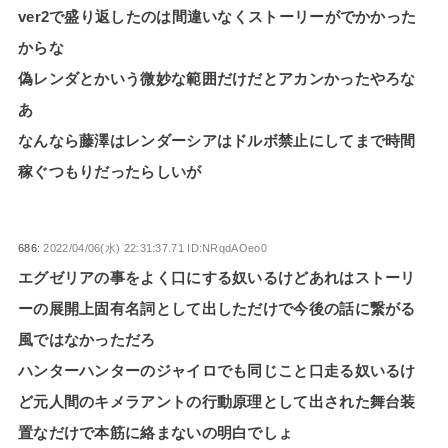
ver2で盛り返したのは間違いなくストーリーがでかかった
からな
偽レンダとかいう微妙な範囲だけだとアカンかったやろな
あ
なんなら藤澤はレンダーシアはドルボ禁止にしてまで時間
稼ぐつもりだったらしいが
686:
2022/04/06(水) 22:31:37.71 ID:NRqdAOeo0
エグゼリアの事をよく口にする奴いるけどあれはストーリ
ーの展開上固有名詞として出しただけで今後の話に繋がる
風ではなかっただろ
ハンターハンターのジャイロでも同じこと口走る奴いるけ
ど元人間のキメラアントの行動原理として出された舞台装
置なだけで本筋に絡まないの明白でしょ