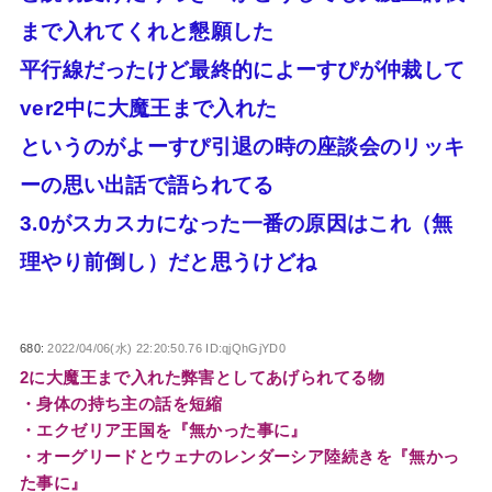
まで入れてくれと懇願した
平行線だったけど最終的によーすぴが仲裁して
ver2中に大魔王まで入れた
というのがよーすぴ引退の時の座談会のリッキ
ーの思い出話で語られてる
3.0がスカスカになった一番の原因はこれ（無
理やり前倒し）だと思うけどね
680:
2022/04/06(水) 22:20:50.76 ID:qjQhGjYD0
2に大魔王まで入れた弊害としてあげられてる物
・身体の持ち主の話を短縮
・エクゼリア王国を『無かった事に』
・オーグリードとウェナのレンダーシア陸続きを『無かっ
た事に』