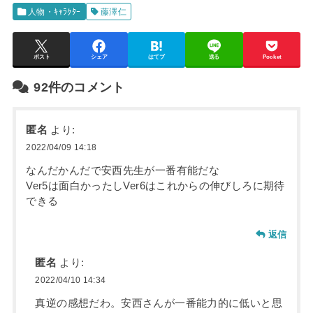
人物・ｷｬﾗｸﾀｰ
藤澤仁
ポスト
シェア
はてブ
送る
Pocket
92件のコメント
匿名
より:
2022/04/09 14:18
なんだかんだで安西先生が一番有能だな
Ver5は面白かったしVer6はこれからの伸びしろに期待
できる
返信
匿名
より:
2022/04/10 14:34
真逆の感想だわ。安西さんが一番能力的に低いと思