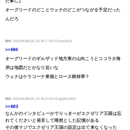
た事に』
オーグリードのどことウェナのどこがつながる予定だった
んだろ
689:
2022/04/06(水) 22:35:17.55 ID:rlozjStJd
>>684
オーグリードのギルザッド地方東の山向こうとココラタ海
岸は地図だとかなり近いな
ウェナはケラコーナ東側とローヌ樹林帯？
690:
2022/04/06(水) 22:36:21.03 ID:qjQhGjYD0
>>683
なんかのインタビューかでりっきーがエクゼリア王国は忘
れてくださいと発言して唖然とした記憶がある
その後マジでエクゼリア王国の設定は出て来なくなった