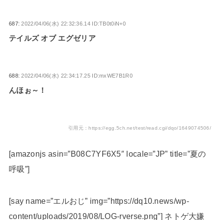
687:
2022/04/06(水) 22:32:36.14 ID:TB0t0iN+0
テイルズ オブ エグゼリア
688:
2022/04/06(水) 22:34:17.25 ID:mxWE7B1R0
んほぉ～！
引用元：https://egg.5ch.net/test/read.cgi/dqo/1649074506/
[amazonjs asin=”B08C7YF6X5″ locale=”JP” title=”夏の
呼吸”]
[say name=”エルおじ” img=”https://dq10.news/wp-
content/uploads/2019/08/LOG-rverse.png”] ネトゲ大嫌