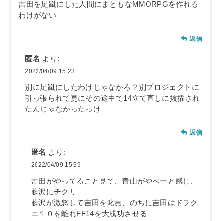
吉田を足蹴にした人間にまともなMMORPGを作れる
わけがない
返信
匿名
より:
2022/04/09 15:23
別に足蹴にしたわけじゃなかろ？別プロジェクトに
引っ張られて更にその途中で14立て直しに抜擢され
たんじゃなかったっけ
返信
匿名
より:
2022/04/09 15:39
吉田がやってること見て、青山がやべーと感じ、
藤沢にチクリ
藤沢が激怒して吉田を叱責、のちに吉田はドラク
エ１０を離れFF14を大成功させる