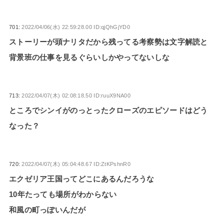
701:
2022/04/06(水) 22:59:28.00 ID:qjQhGjYD0
ストーリーが頭ナリタだから残ってる考察勢は文字解読と
背景班の仕事を見るぐらいしかやってないしな
713:
2022/04/07(木) 02:08:18.50 ID:ruuX9NA00
ところでシンイがのっとったクローズのエピソードはどう
なった？
720:
2022/04/07(木) 05:04:48.67 ID:ZtKPshnR0
エクゼリア王国ってどこにあるんだろうな
10年たっても場所がわからない
和風の町っぽいんだが