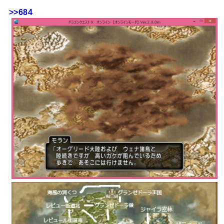
>>684