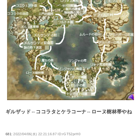
ギルザッド⇔ココラタとケラコーナ⇔ローヌ樹林帯やね
681:
2022/04/06(水) 22:21:16.87 ID:rGT52prH0