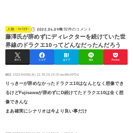
2022.04.09
人物・ｷｬﾗｸﾀｰ
92件のコメント
藤澤氏が辞めずにディレクターを続けていた世
界線のドラクエ10ってどんなだったんだろう
ポスト
シェア
はてブ
送る
Pocket
662:
2022/04/06(水) 21:35:26.24 ID:awd8sKPDd
りっきーが辞めなかったドラクエ10はなんとなく想像でき
るけどFujisawaが辞めずにD続けてたドラクエ10は全く想
像できんな
まあ確実にシナリオは今より良い事だけ