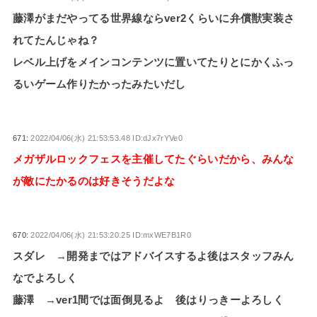
藤澤がまだやってる世界線ならver2くらいに弁償獣実装さ
れてたんじゃね？
レベル上げをメインコンテンツに置いてたりとにかくふっ
るいゲーム作りたかったみたいだし
671:
2022/04/06(水) 21:53:53.48 ID:dJx7rYVe0
メガザルロックフェスを主催してたぐらいだから、みんな
が敵にたかるのは好きそうだよな
670:
2022/04/06(水) 21:53:20.25 ID:mxWE7B1R0
スダレ →開発まではアドバイスするよ後はスタッフみん
なでよろしく
藤澤 →ver1間では面倒見るよ 後はりっきーよろしく