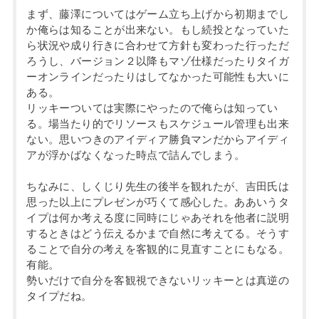
まず、藤澤についてはゲーム立ち上げから初期までし
か俺らは知ることが出来ない。もし続投となっていた
ら状況や成り行きに合わせて方針も変わった行っただ
ろうし、バージョン２以降もマゾ仕様だったりタイガ
ーオンラインだったりはしてなかった可能性も大いに
ある。
リッキーついては実際にやったので俺らは知ってい
る。場当たり的でリソースもスケジュール管理も出来
ない。思いつきのアイディア勝負マンだからアイディ
アが浮かばなくなった時点で詰んでしまう。
ちなみに、しくじり先生の後半を観れたが、吉田氏は
思った以上にプレゼンが巧くて感心した。ああいうタ
イプは何か考える度に同時にじゃあそれを他者に説明
するときはどう伝えるかまで自然に考えてる。そうす
ることで自分の考えを客観的に見直すことにもなる。
有能。
勢いだけで自分を客観視できないリッキーとは真逆の
タイプだね。