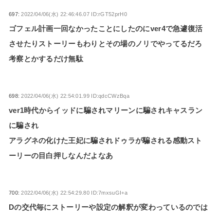
697:
2022/04/06(水) 22:46:46.07 ID:rGT52prH0
ゴフェル計画一回なかったことにしたのにver4で急遽復活
させたりストーリーもわりとその場のノリでやってるだろ
考察とかするだけ無駄
698:
2022/04/06(水) 22:54:01.99 ID:qdcCWzBqa
ver1時代からイッドに騙されマリーンに騙されキャスラン
に騙され
アラグネの化けた王妃に騙されドゥラが騙される感動スト
ーリーの目白押しなんだよなあ
700:
2022/04/06(水) 22:54:29.80 ID:7mxsuGI+a
Dの交代毎にストーリーや設定の解釈が変わっているのでは