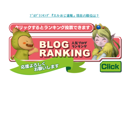
ﾌﾞﾛｸﾞﾗﾝｷﾝｸﾞ『エルおじ速報』現在の順位は？