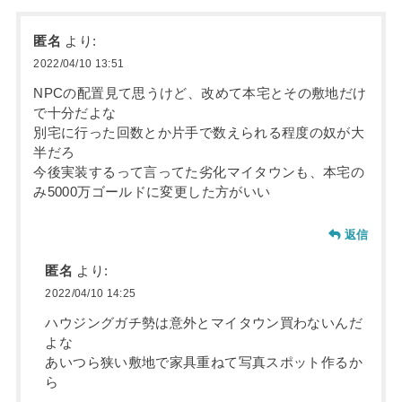
匿名
より:
2022/04/10 13:51
NPCの配置見て思うけど、改めて本宅とその敷地だけ
で十分だよな
別宅に行った回数とか片手で数えられる程度の奴が大
半だろ
今後実装するって言ってた劣化マイタウンも、本宅の
み5000万ゴールドに変更した方がいい
返信
匿名
より:
2022/04/10 14:25
ハウジングガチ勢は意外とマイタウン買わないんだ
よな
あいつら狭い敷地で家具重ねて写真スポット作るか
ら