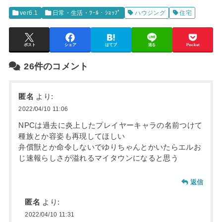
ver6.1
日常・生活・ﾂｰﾙ・ｼｮｯﾌﾟ
ハウジング
住宅
ポスト
シェア
はてブ
送る
Pocket
26件のコメント
匿名
より:
2022/04/10 11:06
NPCは過去に炎上したプレイヤーキャラの名前つけて
種族とか容姿も再現してほしい
弁償獣とか命令しないでゆりちゃんとかいたらエルお
じ速報らしさが溢れるマイタウンになると思う
返信
匿名
より:
2022/04/10 11:31