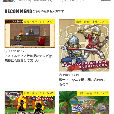
なくちゃいけないのが面倒だよな
いうほどやりたいか？
RECOMMEND
日常・生活・ﾂｰﾙ・ｼｮｯﾌﾟ
職業・装備・宝珠・スキル
2022.03.14
アストルティア放送局のテレビは
廃校にも設置してほしい
2022.04.19
戦士ってなんで弱い弱い言われて
るの？
日常・生活・ﾂｰﾙ・ｼｮｯﾌﾟ
日常・生活・ﾂｰﾙ・ｼｮｯﾌﾟ