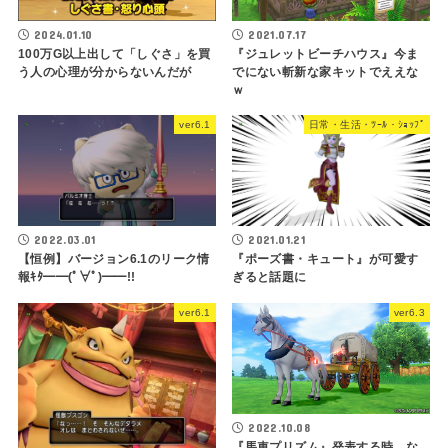
2024.01.10
2021.07.17
100万G以上出して「しぐさ」を買
『ジュレットビーチハウス』今ま
う人の心理が分からないんだが
でにない斬新な家キットでええな
ｗ
ver6.1
日常・生活・ﾂｰﾙ・ｼｮｯﾌﾟ
2022.03.01
2021.01.21
【恒例】バージョン6.1のリーク情
『ポーズ書・キュート』が可愛す
報ｷﾀ━━(ﾟ∀ﾟ)━━!!
ぎると話題に
ver6.1
ver6.3
2022.10.08
『馬車プリズム』発表する時、な