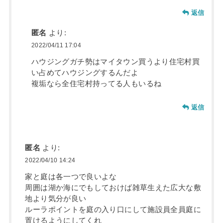
返信
匿名
より:
2022/04/11 17:04
ハウジングガチ勢はマイタウン買うより住宅村買
い占めてハウジングするんだよ
複垢なら全住宅村持ってる人もいるね
返信
匿名
より:
2022/04/10 14:24
家と庭は各一つで良いよな
周囲は湖か海にでもしておけば雑草生えた広大な敷
地より気分が良い
ルーラポイントを庭の入り口にして施設員全員庭に
置けるようにしてくれ