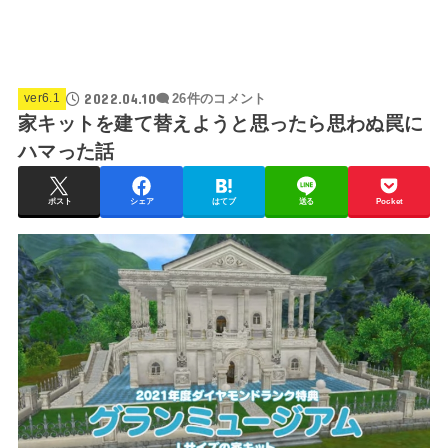
2022.04.10
ver6.1
26件のコメント
家キットを建て替えようと思ったら思わぬ罠に
ハマった話
ポスト
シェア
はてブ
送る
Pocket