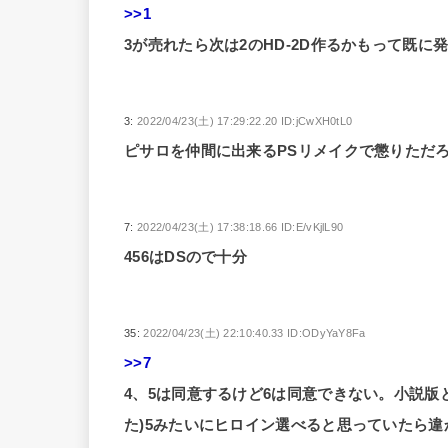
>>1
3が売れたら次は2のHD-2D作るかもって既に
3:
2022/04/23(土) 17:29:22.20 ID:jCwXH0tL0
ピサロを仲間に出来るPSリメイクで懲りただ
7:
2022/04/23(土) 17:38:18.66 ID:E/vKjlL90
456はDSので十分
35:
2022/04/23(土) 22:10:40.33 ID:ODyYaY8Fa
>>7
4、5は同意するけど6は同意できない。小説版
た)5みたいにヒロイン選べると思っていたら