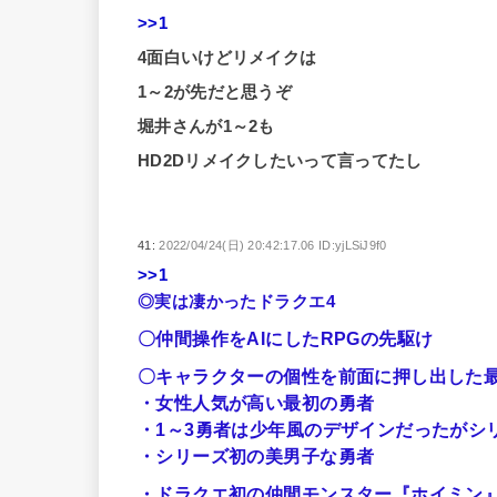
>>1
4面白いけどリメイクは
1～2が先だと思うぞ
堀井さんが1～2も
HD2Dリメイクしたいって言ってたし
41:
2022/04/24(日) 20:42:17.06 ID:yjLSiJ9f0
>>1
◎実は凄かったドラクエ4
〇仲間操作をAIにしたRPGの先駆け
〇キャラクターの個性を前面に押し出した
・女性人気が高い最初の勇者
・1～3勇者は少年風のデザインだったがシ
・シリーズ初の美男子な勇者
・ドラクエ初の仲間モンスター『ホイミン