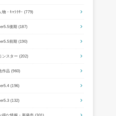
人物・ｷｬﾗｸﾀｰ
(779)
ver5.5後期
(187)
ver5.5前期
(190)
モンスター
(202)
他作品
(960)
ver5.4
(196)
ver5.3
(132)
お得な情報・新発売
(301)