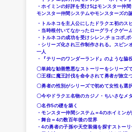
・ホイミンの好評を受け5はモンスター仲間
モンスター仲間システムやモンスターズの
・トルネコを主人公にしたドラクエ初のス
・当時根付いてなかったローグライクゲー
・トルネコの成功を受けシレン,チョコボ,
・シリーズ化され三作制作される。スピン
一人
・『テリーのワンダーランド』のような脇
〇単純な勧善懲悪なストーリーをシリーズ
〇王様に魔王討伐を命令されて勇者が旅立
〇勇者の性別がシリーズで初めて女性も選
〇今やドラクエ名物のカジノ・ちいさなメ
〇名作5の礎を築く
・モンスター仲間システム＝4のホイミンが
・舞台＝4の数百年後の世界
・4の勇者の子孫や天空装備を探すストーリ