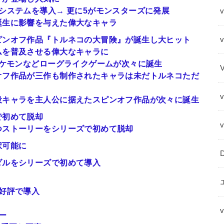
システムを導入→ 更に5がモンスターズに発展
v
誕生に影響を与えた偉大なキャラ
ピンオフ作品『トルネコの大冒険』が誕生し大ヒット
ムを普及させる偉大なキャラに
ポケモンなどローグライクゲームが次々に誕生
オフ作品が三作も制作されたキャラは未だトルネコただ
役キャラを主人公に据えたスピンオフ作品が次々に誕生
で初めて脱却
つストーリーをシリーズで初めて脱却
択可能に
ダルをシリーズで初めて導入
好評で導入
ー