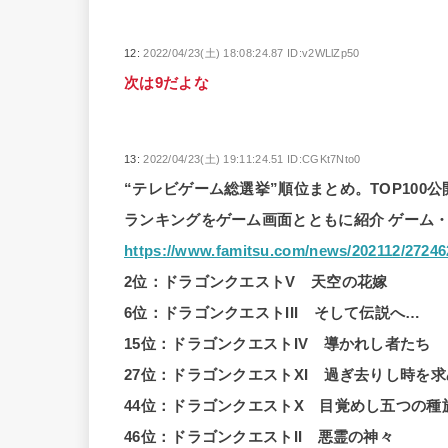
12:
2022/04/23(土) 18:08:24.87 ID:v2WLlZp50
次は9だよな
13:
2022/04/23(土) 19:11:24.51 ID:CGKt7Nto0
“テレビゲーム総選挙”順位まとめ。TOP100公
ランキングをゲーム画面とともに紹介 ゲーム・
https://www.famitsu.com/news/202112/27246
2位：ドラゴンクエストV 天空の花嫁
6位：ドラゴンクエストIII そして伝説へ…
15位：ドラゴンクエストIV 導かれし者たち
27位：ドラゴンクエストXI 過ぎ去りし時を
44位：ドラゴンクエストX 目覚めし五つの種
46位：ドラゴンクエストII 悪霊の神々