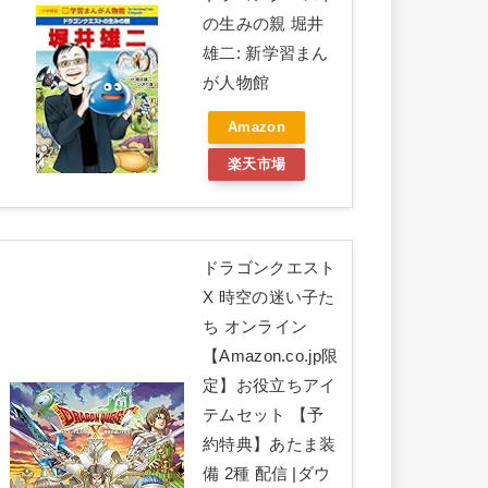
の生みの親 堀井
雄二: 新学習まん
が人物館
Amazon
楽天市場
ドラゴンクエスト
X 時空の迷い子た
ち オンライン
【Amazon.co.jp限
定】お役立ちアイ
テムセット 【予
約特典】あたま装
備 2種 配信 |ダウ