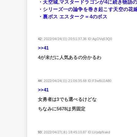
・天空城,マスタードラゴンが4に続き物語
・シリーズ一の論争を巻き起こす天空の花嫁
・裏ボス エスターク＝4のボス
42:
2022/04/24(日) 20:51:37.36 ID:AgOVq53Q0
>>41
4が未だに人気あるの分かるわ
44:
2022/04/24(日) 21:06:35.68 ID:F3w6U2A80
>>41
女勇者は3でも選べるけどな
ちなみに5678は男固定
93:
2022/04/27(水) 18:45:10.87 ID:LVpdpNakd