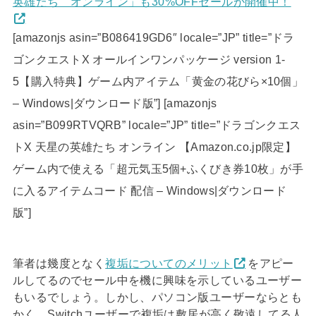
英雄たち オンライン」も30%OFFセールが開催中！
[amazonjs asin=”B086419GD6″ locale=”JP” title=”ドラ
ゴンクエストX オールインワンパッケージ version 1-
5【購入特典】ゲーム内アイテム「黄金の花びら×10個」
– Windows|ダウンロード版”] [amazonjs
asin=”B099RTVQRB” locale=”JP” title=”ドラゴンクエス
トX 天星の英雄たち オンライン 【Amazon.co.jp限定】
ゲーム内で使える「超元気玉5個+ふくびき券10枚」が手
に入るアイテムコード 配信 – Windows|ダウンロード
版”]
筆者は幾度となく
複垢についてのメリット
をアピー
ルしてるのでセール中を機に興味を示しているユーザー
もいるでしょう。しかし、パソコン版ユーザーならとも
かく、Switchユーザーで複垢は敷居が高く敬遠してる人