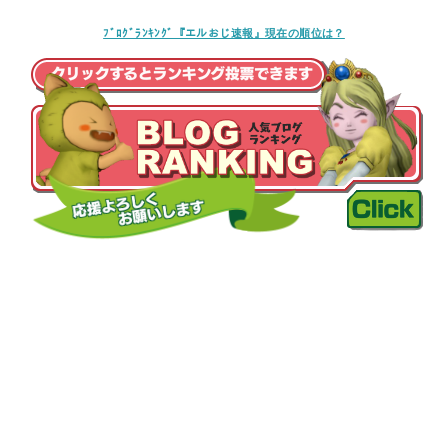
ﾌﾞﾛｸﾞﾗﾝｷﾝｸﾞ『エルおじ速報』現在の順位は？