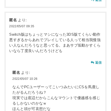
匿名
より:
2022/05/07 09:35
Switch版はちょっとマシになった3DS版てくらい動作
悪すぎるからあれでプレイしている人って相当我慢強
い人なんだろうなと思ってる。まあサブ垢動かすくら
いなら丁度良いんだろうけども
返信
匿名
より:
2022/05/07 10:26
なんでPCユーザーってこいつみたいにCSを馬鹿し
たがるんだろうね？
現実では底辺だからこんなマウントで優越感を感じ
るしかないのかなｗ
ほんと頭が可哀想だな