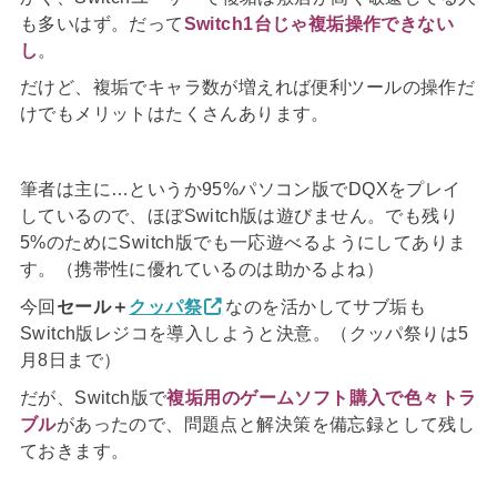
も多いはず。だって
Switch1台じゃ複垢操作できない
し
。
だけど、複垢でキャラ数が増えれば便利ツールの操作だ
けでもメリットはたくさんあります。
筆者は主に…というか95%パソコン版でDQXをプレイ
しているので、ほぼSwitch版は遊びません。でも残り
5%のためにSwitch版でも一応遊べるようにしてありま
す。（携帯性に優れているのは助かるよね）
今回
セール＋
クッパ祭
なのを活かしてサブ垢も
Switch版レジコを導入しようと決意。（クッパ祭りは5
月8日まで）
だが、Switch版で
複垢用のゲームソフト購入で色々トラ
ブル
があったので、問題点と解決策を備忘録として残し
ておきます。