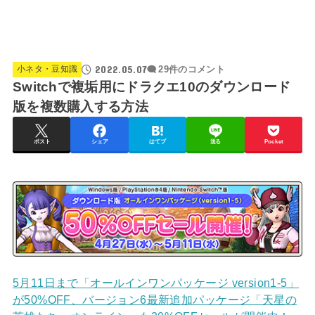
2022.05.07
小ネタ・豆知識
29件のコメント
Switchで複垢用にドラクエ10のダウンロード
版を複数購入する方法
ポスト
シェア
はてブ
送る
Pocket
5月11日まで「オールインワンパッケージ version1-5」
が50%OFF、バージョン6最新追加パッケージ「天星の