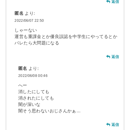
返信
匿名
より:
2022/06/07 22:50
しゃーない
運営も重課金とか優良誤認を中学生にやってるとか
バレたら大問題になる
返信
匿名
より:
2022/06/08 00:46
へー
消したにしても
消されたにしても
闇が深いな
闇そう思わないおじさんかぁ…
返信