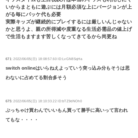
いからまともに遊ぶには月額必須な上にバージョンが上
がる毎にパッケ代も必要
実際キッズが継続的にプレイするには厳しいんじゃない
かと思うよ、親の所得減や度重なる生活必需品の値上げ
で生活もますます苦しくなってきてるから尚更ね
671:
2022/06/05(日) 18:08:57.60 ID:LvGN8SqHa
switch onlineはいらねえよっていう突っ込み分もそうは思
わないに占めてる割合多そう
675:
2022/06/05(日) 18:10:33.22 ID:bTZ9dNOh0
ぶっちゃけ買わんでいいもん買って勝手に高いって言われ
てもな・・・・