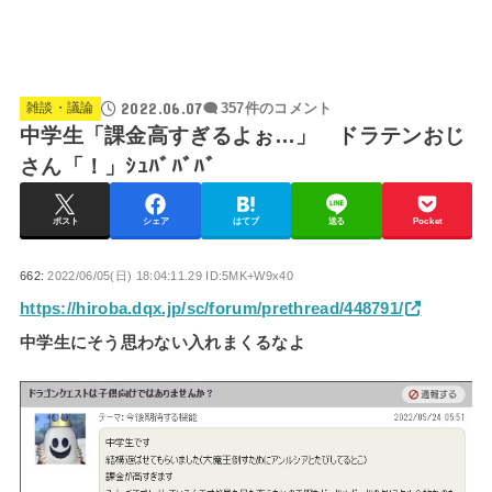
2022.06.07
雑談・議論
357件のコメント
中学生「課金高すぎるよぉ…」 ドラテンおじ
さん「！」ｼｭﾊﾞﾊﾞﾊﾞ
ポスト
シェア
はてブ
送る
Pocket
662:
2022/06/05(日) 18:04:11.29 ID:5MK+W9x40
https://hiroba.dqx.jp/sc/forum/prethread/448791/
中学生にそう思わない入れまくるなよ