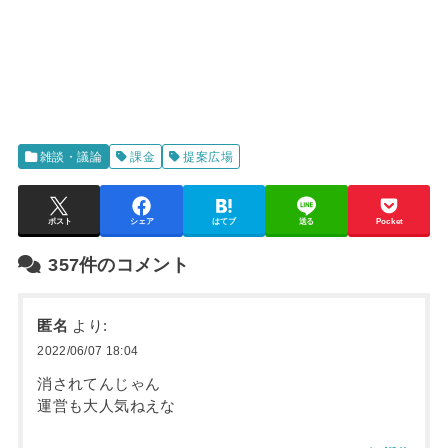
雑談・議論
課金
提案広場
ポスト
シェア
はてブ
送る
Pocket
357件のコメント
匿名
より:
2022/06/07 18:04
消されてんじゃん
運営も大人気ねえな