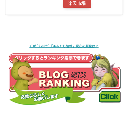
楽天市場
ﾌﾞﾛｸﾞﾗﾝｷﾝｸﾞ『エルおじ速報』現在の順位は？