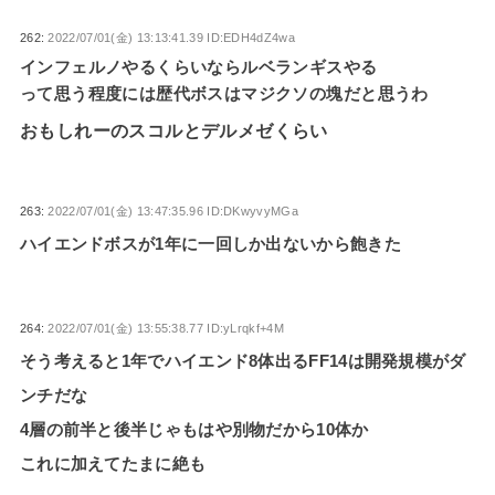
262:
2022/07/01(金) 13:13:41.39 ID:EDH4dZ4wa
インフェルノやるくらいならルベランギスやる
って思う程度には歴代ボスはマジクソの塊だと思うわ
おもしれーのスコルとデルメゼくらい
263:
2022/07/01(金) 13:47:35.96 ID:DKwyvyMGa
ハイエンドボスが1年に一回しか出ないから飽きた
264:
2022/07/01(金) 13:55:38.77 ID:yLrqkf+4M
そう考えると1年でハイエンド8体出るFF14は開発規模がダ
ンチだな
4層の前半と後半じゃもはや別物だから10体か
これに加えてたまに絶も