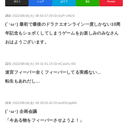
ポスト
シェア
はてブ
送る
Pocket
250:
2022/08/16(火) 08:50:37.09 ID:nIyP+zWJ0
(´･ω･) 最初で最後のドラクエオンライン一度しかない10周
年記念もショボくしてしまうゲームをお楽しみのみなさん
おはようございます。
223:
2022/08/16(火) 04:31:41.15 ID:mCpuXL+60
迷宮フィーバー全くフィーバーしてる実感ない…
転生もあれだし…
219:
2022/08/19(金) 09:26:55.40 ID:no0OOppW0
(´･ω･) 企画会議
「今ある物をフィーバーさせようよ！」