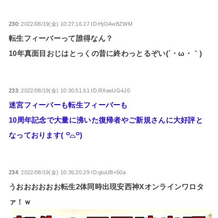
230:
2022/08/19(金) 10:27:16.27 ID:HjOAwBZWM
転生フィーバーって誰得なん？
10年真面目おじはとっくの昔に終わっとるぞい(´・ω・｀)
233:
2022/08/19(金) 10:30:51.61 ID:RXaeUG4J0
迷宮フィーバーも転生フィーバーも
10周年記念で大量に沸いた復帰者やご新規さんに大好評と
なっております( ꒪⌓꒪)
234:
2022/08/19(金) 10:36:20.29 ID:gluUB+50a
うおおおおおお転生2体同時出現安西神Xオンラインワロタ
ァ！ｗ