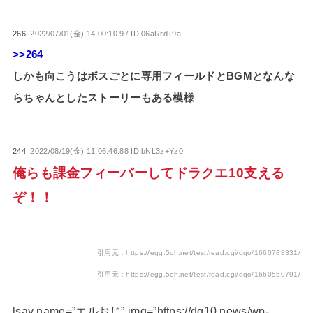
266:
2022/07/01(金) 14:00:10.97 ID:06aRrd+9a
>>264
しかも向こうはボスごとに専用フィールドとBGMとなんな
らちゃんとしたストーリーもある模様
244:
2022/08/19(金) 11:06:46.88 ID:bNL3z+Yz0
俺らも課金フィーバーしてドラクエ10支える
ぞ！！
引用元：https://egg.5ch.net/test/read.cgi/dqo/1660788331/
引用元：https://egg.5ch.net/test/read.cgi/dqo/1660550791/
[say name=”エルおじ” img=”https://dq10.news/wp-