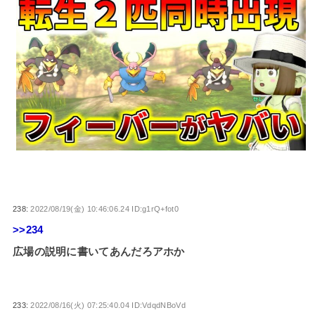
238:
2022/08/19(金) 10:46:06.24 ID:g1rQ+fot0
>>234
広場の説明に書いてあんだろアホか
233:
2022/08/16(火) 07:25:40.04 ID:VdqdNBoVd