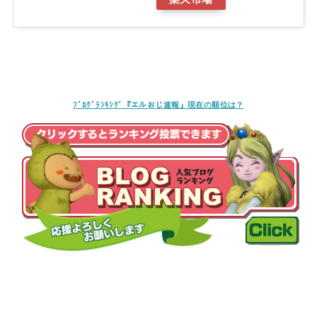
ﾌﾞﾛｸﾞﾗﾝｷﾝｸﾞ『エルおじ速報』現在の順位は？