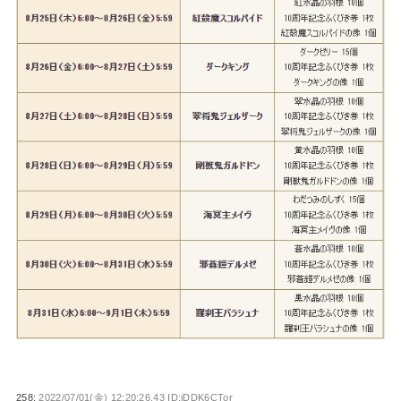
258:
2022/07/01(金) 12:20:26.43 ID:jDDK6CTor