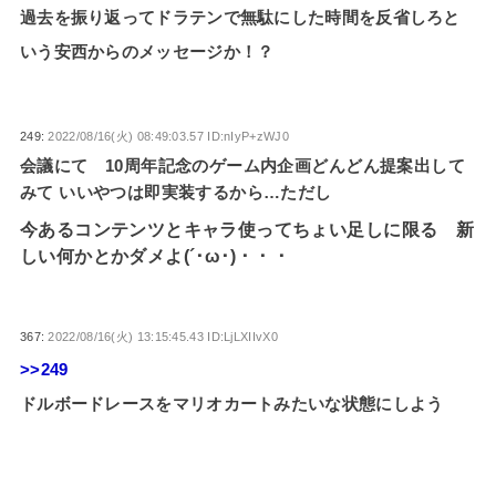
過去を振り返ってドラテンで無駄にした時間を反省しろと
いう安西からのメッセージか！？
249:
2022/08/16(火) 08:49:03.57 ID:nIyP+zWJ0
会議にて 10周年記念のゲーム内企画どんどん提案出して
みて いいやつは即実装するから…ただし
今あるコンテンツとキャラ使ってちょい足しに限る 新
しい何かとかダメよ(´･ω･)・・・
367:
2022/08/16(火) 13:15:45.43 ID:LjLXIIvX0
>>249
ドルボードレースをマリオカートみたいな状態にしよう