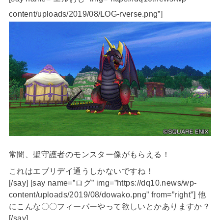
content/uploads/2019/08/LOG-rverse.png”]
常闇、聖守護者のモンスター像がもらえる！
これはエブリデイ通うしかないですね！
[/say] [say name=”ログ” img=”https://dq10.news/wp-
content/uploads/2019/08/dowako.png” from=”right”] 他
にこんな〇〇フィーバーやって欲しいとかありますか？
[/say]