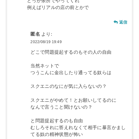
どっか余所でやってくれ
例えばリアルの店の前とかで
返信
匿名
より:
2022/08/19 19:49
どこで問題提起するのもその人の自由
当然ネットで
つうこんに金出したり通ってる奴らは
スクエニのなにが気に入らないの？
スクエニがやめて！とお願いしてるのに
なんで言うこと聞けないの？
と問題提起するのも自由
むしろそれに答えれなくて相手に暴言かまし
てる奴の精神状態が怖い