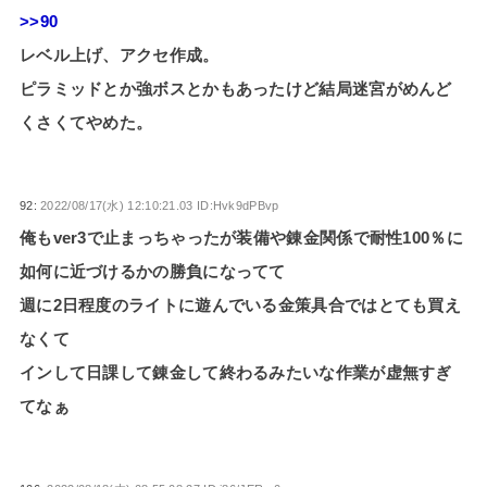
>>90
レベル上げ、アクセ作成。
ピラミッドとか強ボスとかもあったけど結局迷宮がめんど
くさくてやめた。
92:
2022/08/17(水) 12:10:21.03 ID:Hvk9dPBvp
俺もver3で止まっちゃったが装備や錬金関係で耐性100％に
如何に近づけるかの勝負になってて
週に2日程度のライトに遊んでいる金策具合ではとても買え
なくて
インして日課して錬金して終わるみたいな作業が虚無すぎ
てなぁ