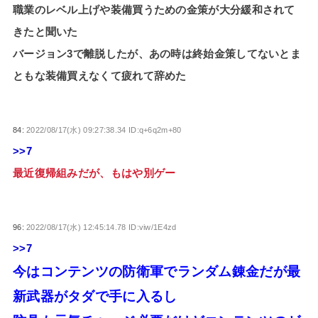
職業のレベル上げや装備買うための金策が大分緩和されて
きたと聞いた
バージョン3で離脱したが、あの時は終始金策してないとま
ともな装備買えなくて疲れて辞めた
84:
2022/08/17(水) 09:27:38.34 ID:q+6q2m+80
>>7
最近復帰組みだが、もはや別ゲー
96:
2022/08/17(水) 12:45:14.78 ID:viw/1E4zd
>>7
今はコンテンツの防衛軍でランダム錬金だが最
新武器がタダで手に入るし