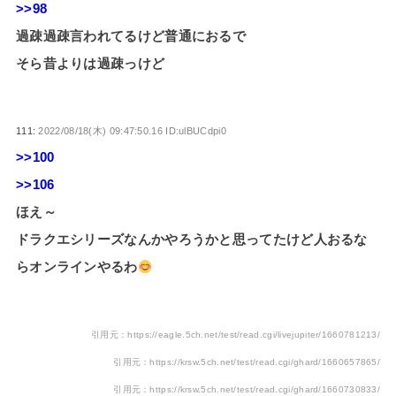
>>98
過疎過疎言われてるけど普通におるで
そら昔よりは過疎っけど
111:
2022/08/18(木) 09:47:50.16 ID:ulBUCdpi0
>>100
>>106
ほえ～
ドラクエシリーズなんかやろうかと思ってたけど人おるな
らオンラインやるわ
引用元：https://eagle.5ch.net/test/read.cgi/livejupiter/1660781213/
引用元：https://krsw.5ch.net/test/read.cgi/ghard/1660657865/
引用元：https://krsw.5ch.net/test/read.cgi/ghard/1660730833/