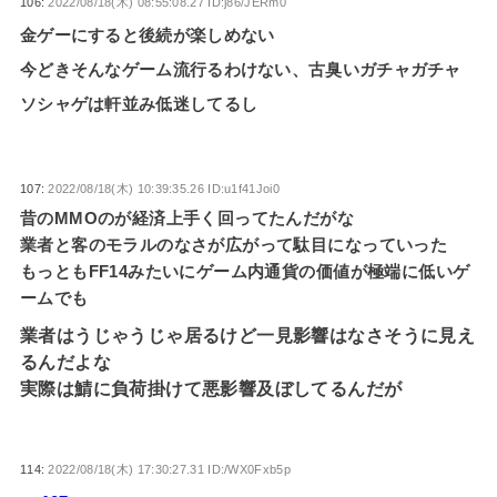
106:
2022/08/18(木) 08:55:08.27 ID:j86/JERm0
金ゲーにすると後続が楽しめない
今どきそんなゲーム流行るわけない、古臭いガチャガチャ
ソシャゲは軒並み低迷してるし
107:
2022/08/18(木) 10:39:35.26 ID:u1f41Joi0
昔のMMOのが経済上手く回ってたんだがな
業者と客のモラルのなさが広がって駄目になっていった
もっともFF14みたいにゲーム内通貨の価値が極端に低いゲ
ームでも
業者はうじゃうじゃ居るけど一見影響はなさそうに見え
るんだよな
実際は鯖に負荷掛けて悪影響及ぼしてるんだが
114:
2022/08/18(木) 17:30:27.31 ID:/WX0Fxb5p