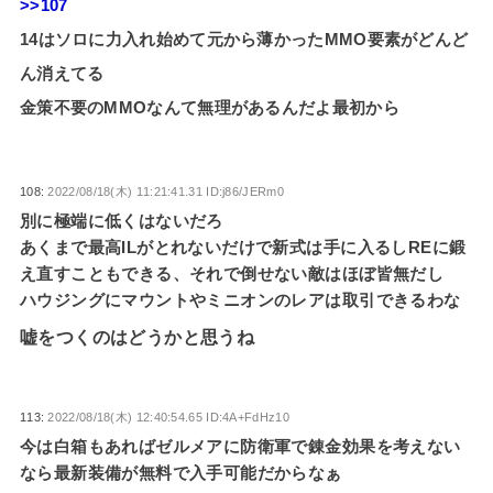
>>107
14はソロに力入れ始めて元から薄かったMMO要素がどんど
ん消えてる
金策不要のMMOなんて無理があるんだよ最初から
108:
2022/08/18(木) 11:21:41.31 ID:j86/JERm0
別に極端に低くはないだろ
あくまで最高ILがとれないだけで新式は手に入るしREに鍛
え直すこともできる、それで倒せない敵はほぼ皆無だし
ハウジングにマウントやミニオンのレアは取引できるわな
嘘をつくのはどうかと思うね
113:
2022/08/18(木) 12:40:54.65 ID:4A+FdHz10
今は白箱もあればゼルメアに防衛軍で錬金効果を考えない
なら最新装備が無料で入手可能だからなぁ