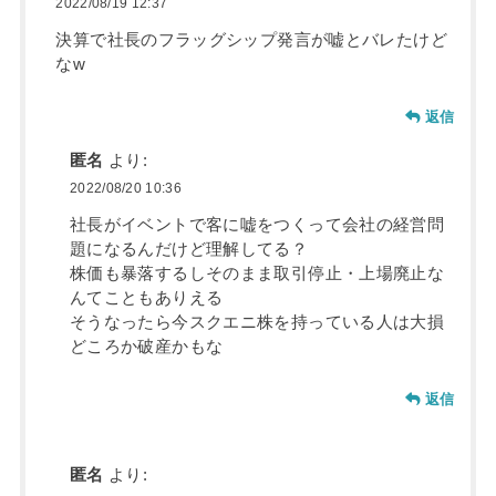
2022/08/19 12:37
決算で社長のフラッグシップ発言が嘘とバレたけど
なw
返信
匿名
より:
2022/08/20 10:36
社長がイベントで客に嘘をつくって会社の経営問
題になるんだけど理解してる？
株価も暴落するしそのまま取引停止・上場廃止な
んてこともありえる
そうなったら今スクエニ株を持っている人は大損
どころか破産かもな
返信
匿名
より: