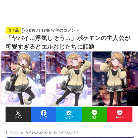
2019.11.17
他作品
47件のコメント
「ヤバイ…浮気しそう…」ポケモンの主人公が
可愛すぎるとエルおじたちに話題
ポスト
シェア
はてブ
送る
Pocket
1:
2019/11/17(日) 02:32:42.84 ID:JzPKMvdT0