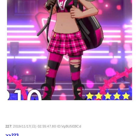
227:
2019/11/17(日) 02:55:47.80 ID:VgBU5EBCd
>>223