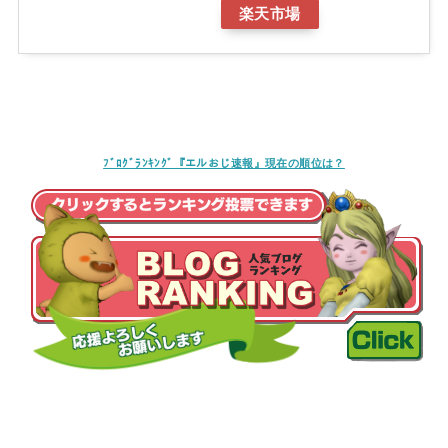
楽天市場
ﾌﾞﾛｸﾞﾗﾝｷﾝｸﾞ『エルおじ速報』現在の順位は？