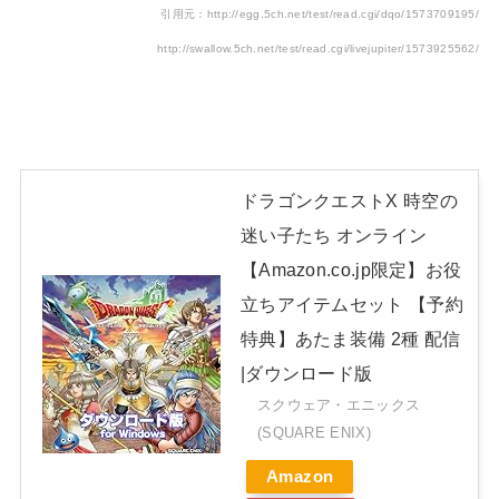
引用元：http://egg.5ch.net/test/read.cgi/dqo/1573709195/
http://swallow.5ch.net/test/read.cgi/livejupiter/1573925562/
ドラゴンクエストX 時空の
迷い子たち オンライン
【Amazon.co.jp限定】お役
立ちアイテムセット 【予約
特典】あたま装備 2種 配信
|ダウンロード版
スクウェア・エニックス
(SQUARE ENIX)
Amazon