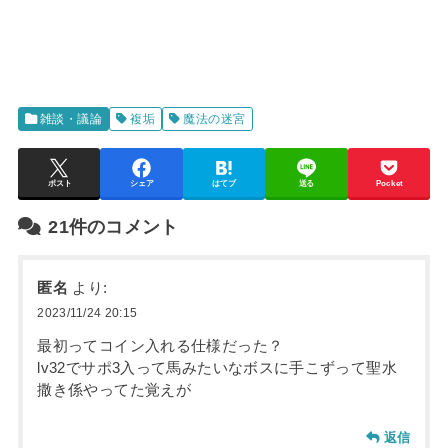
雑談・議論
複垢
魔法の迷宮
ポスト
シェア
はてブ
送る
Pocket
21件のコメント
匿名
より:
2023/11/24 20:15
最初ってコイン入れる仕様だった？
lv32でサポ3入って馬みたいなボスに手こずって聖水
撒き係やってた覚えが
返信