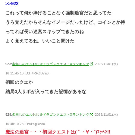
>>922
これって何か捧げることなく強制迷宮だと思ってた
うろ覚えだからそんなイメージだったけど、コインとか持
ってれば長い迷宮スキップできたのね
よく覚えてるね、いいこと聞けた
923:
名無しのエルおじ＠ドラゴンクエストXランキング
2023/11/01(水)
16:11:45.10 ID:H4RFZD7a0
初回のクエか
結局3人サポが入ってきた記憶があるな
928:
名無しのエルおじ＠ドラゴンクエストXランキング
2023/11/01(水)
16:48:10.78 ID:oitXgRz80
魔法の迷宮・・・初回クエストは(｀・∀・´)ｴｯﾍﾝ!!