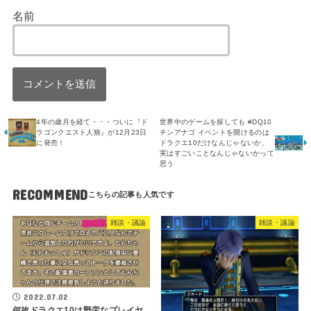
名前
4年の歳月を経て・・・ついに『ド
世界中のゲームを探しても #DQ10
ラゴンクエスト人狼』が12月23日
チンアナゴ イベントを開けるのは
に発売！
ドラクエ10だけなんじゃないか、
実はすごいことなんじゃないかって
思う
RECOMMEND
雑談・議論
雑談・議論
2022.07.02
何故ドラクエ10は野蛮なプレイヤ