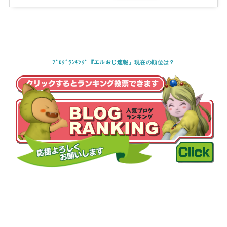
ﾌﾞﾛｸﾞﾗﾝｷﾝｸﾞ『エルおじ速報』現在の順位は？