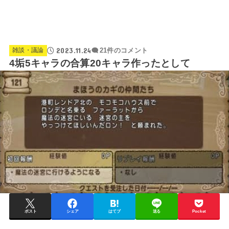
2023.11.24
雑談・議論
21件のコメント
4垢5キャラの合算20キャラ作ったとして
ポスト
シェア
はてブ
送る
Pocket