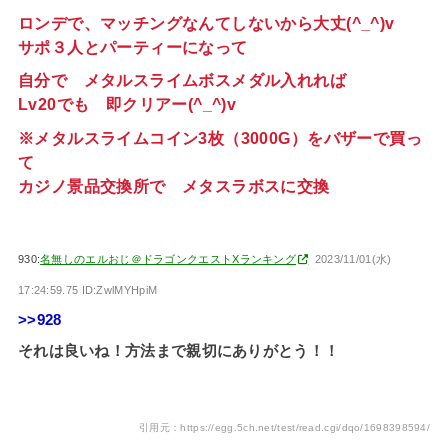
ロンデで、マッチングなんてしないから大丈(^_^)v
サポ３人とパーティーになって
自分で メタルスライムボスメダル入れれば
Lv20でも 即クリアー(^_^)v
※メタルスライムコイン3枚（3000G）をバザーで買っ
て
カジノ景品交換所で メタスラボスに交換
930:
名無しのエルおじ＠ドラゴンクエストXランキング
2023/11/01(水)
17:24:59.75 ID:ZwlMYHpiM
>>928
それは良いね！方法まで親切にありがとう！！
引用元：https://egg.5ch.net/test/read.cgi/dqo/1698398594/