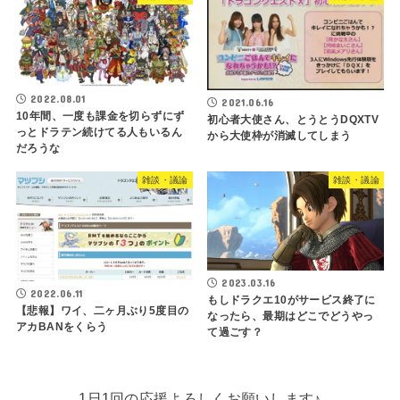
2022.08.01
2021.06.16
10年間、一度も課金を切らずにず
初心者大使さん、とうとうDQXTV
っとドラテン続けてる人もいるん
から大使枠が消滅してしまう
だろうな
雑談・議論
雑談・議論
2023.03.16
2022.06.11
もしドラクエ10がサービス終了に
【悲報】ワイ、二ヶ月ぶり5度目の
なったら、最期はどこでどうやっ
アカBANをくらう
て過ごす？
1日1回の応援よろしくお願いします♪