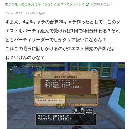
917:
名無しのエルおじ＠ドラゴンクエストXランキング
2023/11/01(水)
15:52:50.21 ID:ZwlMYHpiM
すまん、4垢5キャラの合算20キャラ作ったとして、このク
エストをパーティ組んで受ければ1回で4回分終わる？それ
ともパーティリーダーでしかクリア扱いにならん？
これこの毛玉に話しかけるのがクエスト開始の合図だよ
ね？いけんのかな？