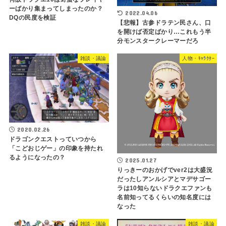
ーばかり集まってしまったのか？
2022.04.06
DQの民度を検証
【悲報】古参ドラテン民さん、口
を開けば否定ばかり…これもう半
分モンスタークレーマーだろ
雑談・議論
人物・ｷｬﾗｸﾀｰ
2020.02.26
ドラゴンクエストっていつから
「こどおじゲー」の印象を持たれ
るようになったの？
2025.01.27
りっきーのおかげでver2は大盛況
だったしアンルシアとマデサゴー
ラは10知らないドラクエファンも
名前知ってるくらいの知名度には
なった
雑談・議論
雑談・議論