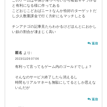
このゲームは中身が薄っぺらいから複数キャラ作る
と有利になる様に作ってある
こどおじこどおばニートなんか恰好のターゲットだ
し少人数重課金で行く方針にもマッチしとる
チンアナゴの記事見たらわかるけどほんとにおかし
い奴の割合が凄まじく高い
返信
匿名
より:
2023/11/26 07:06
有利って言ってもゲーム内のゴールドでしょ？
そんなのサービス終了したら消えるし
時間もリアルマネーも無駄にしてるとしか思えな
いんだが
返信