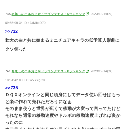
735:
名無しのエルおじ＠ドラゴンクエストXランキング
2023/12/14(木)
09:56:09.34 ID:cJaMbxD70
>>732
壮大の曲と共に始まるミニチュアキャラの低予算人形劇に
クソ笑った
741:
名無しのエルおじ＠ドラゴンクエストXランキング
2023/12/14(木)
10:51:42.00 ID:I5kVYYgC0
>>735
ＤＱＸオンラインと同じ頭身にしてデータ使い回せばもっ
と楽に作れて売れただろうになぁ
そのまま使うと世界が広くて移動が大変って言ってたけど
それなら通常の移動速度やドルボの移動速度上げれば良か
ったのに