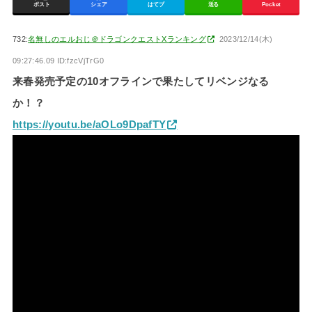
ポスト
シェア
はてブ
送る
Pocket
732:
名無しのエルおじ＠ドラゴンクエストXランキング
2023/12/14(木)
09:27:46.09 ID:fzcVjTrG0
来春発売予定の10オフラインで果たしてリベンジなる
か！？
https://youtu.be/aOLo9DpafTY