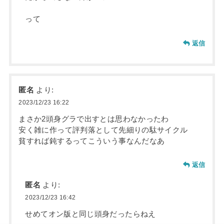
って
返信
匿名
より:
2023/12/23 16:22
まさか2頭身グラで出すとは思わなかったわ
安く雑に作って評判落として先細りの駄サイクル
貧すれば鈍するってこういう事なんだなあ
返信
匿名
より:
2023/12/23 16:42
せめてオン版と同じ頭身だったらねえ