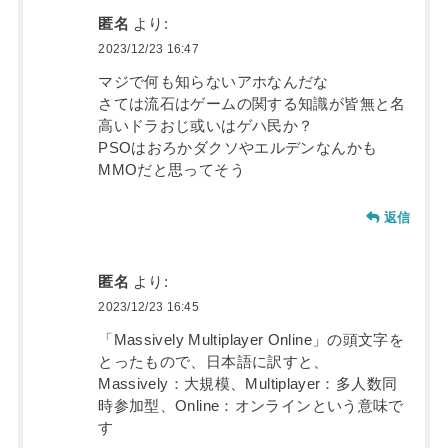
匿名
より:
2023/12/23 16:47
マジで何も知らないアホなんだな
さては流石はゲームの関する知識が皆無と名
高いドラおじ或いはゲハ民か？
PSOはおろかダクソやエルデンなんかも
MMOだと思ってそう
返信
匿名
より:
2023/12/23 16:45
「Massively Multiplayer Online」の頭文字を
とったもので、日本語に訳すと、
Massively：大規模、Multiplayer：多人数同
時参加型、Online：オンラインという意味で
す