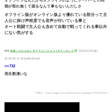
オフラインなんだからオンラインのようにサーバーとの同
期が取れ無くて困るなんて事もないんだしさ
オフライン版がオンライン版より優れている部分って主
人公に掛け声程度でも音声が付いている事と
オート戦闘で主人公も含めて自動で戦ってくれる事以外
にない気がする
846:
名無しのエルおじ＠ドラゴンクエストXランキング
2023/12/15(金)
01:09:55.21 ID:byMLNPub0
>>732
再生数凄いな
引用元：https://egg.5ch.net/test/read.cgi/dqo/1702203119/