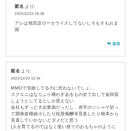
匿名
より:
2023/12/23 16:38
アレは他言語ローカライズしてないしそもそもおま
国
返信
匿名
より:
2023/12/23 15:34
MMOで失敗してるのに売れないでしょ…
スクエニはなりふり構わずあるもの全て出して金回収
しようとしてるとしか思えない
会社もずっと大企業病だったし、赤字のソシャゲ切っ
て開発規模縮小したり役員報酬等見直したり根本から
見直していかないとダメだと思う
(人を育てるのではなく使い捨てのおもちゃのように