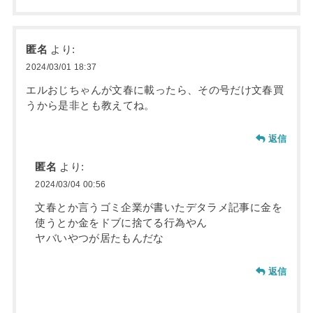
匿名
より:
2024/03/01 18:37
エルおじちゃんが文春に載ったら、その号だけ文春買
うから是非とも教えてね。
返信
匿名
より:
2024/03/04 00:56
文春とか言うゴミ企業が書いたデタラメ記事に金を
使うとか金をドブに捨てる行為やん
ヤバいやつが居たもんだな
返信