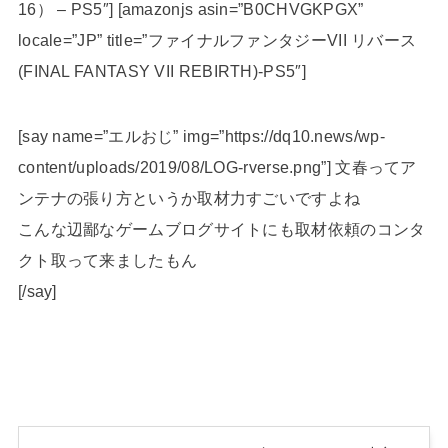
16） – PS5″] [amazonjs asin=”B0CHVGKPGX”
locale=”JP” title=”ファイナルファンタジーVII リバース
(FINAL FANTASY VII REBIRTH)-PS5″]
[say name=”エルおじ” img=”https://dq10.news/wp-
content/uploads/2019/08/LOG-rverse.png”] 文春ってア
ンテナの張り方というか取材力すごいですよね
こんな辺鄙なゲームブログサイトにも取材依頼のコンタ
クト取って来ましたもん
[/say]