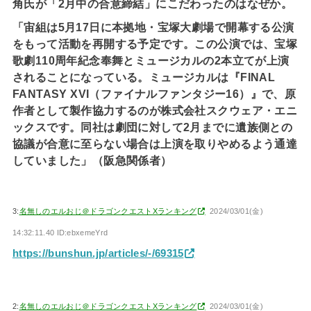
角氏が「2月中の合意締結」にこだわったのはなぜか。
「宙組は5月17日に本拠地・宝塚大劇場で開幕する公演
をもって活動を再開する予定です。この公演では、宝塚
歌劇110周年紀念奉舞とミュージカルの2本立てが上演
されることになっている。ミュージカルは『FINAL
FANTASY XVI（ファイナルファンタジー16）』で、原
作者として製作協力するのが株式会社スクウェア・エニ
ックスです。同社は劇団に対して2月までに遺族側との
協議が合意に至らない場合は上演を取りやめるよう通達
していました」（阪急関係者）
3:
名無しのエルおじ＠ドラゴンクエストXランキング
2024/03/01(金)
14:32:11.40 ID:ebxemeYrd
https://bunshun.jp/articles/-/69315
2:
名無しのエルおじ＠ドラゴンクエストXランキング
2024/03/01(金)