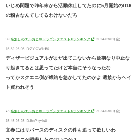
いじめ問題で昨年末から活動休止してたのに5月開始のff16
の稽古なんてしてるわけないだろ
59:
名無しのエルおじ＠ドラゴンクエストXランキング
2024/03/01(金)
15:32:26.05 ID:ZYtCW1rB0
ディザービジュアルがまだ出てこないから延期なり中止な
り起きてるとは思ってたけど本当にそうなったな
ってかスクエニ側が締結を急かしてたのかよ 遺族からヘイ
ト買われそう
73:
名無しのエルおじ＠ドラゴンクエストXランキング
2024/03/01(金)
15:45:26.25 ID:lhnP+y4s0
文春にはリバースのディスクの件も追って欲しいわ
スクエニが認識したのはいつか？