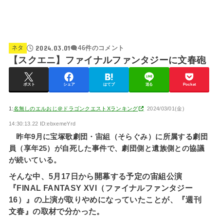
2024.03.01
ネタ
46件のコメント
【スクエニ】ファイナルファンタジーに文春砲
ポスト
シェア
はてブ
送る
Pocket
1:
名無しのエルおじ＠ドラゴンクエストXランキング
2024/03/01(金)
14:30:13.22 ID:ebxemeYrd
昨年9月に宝塚歌劇団・宙組（そらぐみ）に所属する劇団
員（享年25）が自死した事件で、劇団側と遺族側との協議
が続いている。
そんな中、5月17日から開幕する予定の宙組公演
『FINAL FANTASY XVI（ファイナルファンタジー
16）』の上演が取りやめになっていたことが、『週刊
文春』の取材で分かった。