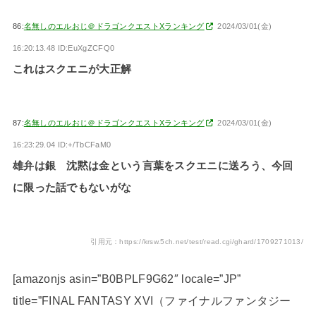
86:
名無しのエルおじ＠ドラゴンクエストXランキング
2024/03/01(金)
16:20:13.48 ID:EuXgZCFQ0
これはスクエニが大正解
87:
名無しのエルおじ＠ドラゴンクエストXランキング
2024/03/01(金)
16:23:29.04 ID:+/TbCFaM0
雄弁は銀 沈黙は金という言葉をスクエニに送ろう、今回
に限った話でもないがな
引用元：https://krsw.5ch.net/test/read.cgi/ghard/1709271013/
[amazonjs asin=”B0BPLF9G62″ locale=”JP”
title=”FINAL FANTASY XVI（ファイナルファンタジー