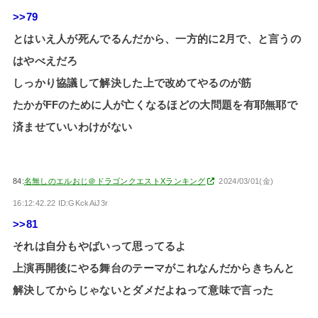
>>79
とはいえ人が死んでるんだから、一方的に2月で、と言うの
はやべえだろ
しっかり協議して解決した上で改めてやるのが筋
たかがFFのために人が亡くなるほどの大問題を有耶無耶で
済ませていいわけがない
84:
名無しのエルおじ＠ドラゴンクエストXランキング
2024/03/01(金)
16:12:42.22 ID:GKckAiJ3r
>>81
それは自分もやばいって思ってるよ
上演再開後にやる舞台のテーマがこれなんだからきちんと
解決してからじゃないとダメだよねって意味で言った