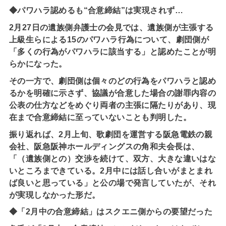
◆パワハラ認めるも“合意締結”は実現されず…
2月27日の遺族側弁護士の会見では、遺族側が主張する
上級生らによる15のパワハラ行為について、劇団側が
「多くの行為がパワハラに該当する」と認めたことが明
らかになった。
その一方で、劇団側は個々のどの行為をパワハラと認め
るかを明確に示さず、協議が合意した場合の謝罪内容の
公表の仕方などをめぐり両者の主張に隔たりがあり、現
在まで合意締結に至っていないことも判明した。
振り返れば、2月上旬、歌劇団を運営する阪急電鉄の親
会社、阪急阪神ホールディングスの角和夫会長は、
「（遺族側との）交渉を続けて、双方、大きな違いはな
いところまできている。2月中には話し合いがまとまれ
ば良いと思っている」と公の場で発言していたが、それ
が実現しなかった形だ。
◆「2月中の合意締結」はスクエニ側からの要望だった