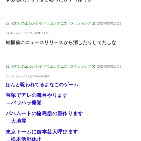
27:
名無しのエルおじ＠ドラゴンクエストXランキング
2024/03/01(金)
14:49:22.19 ID:92gwPZ1o0
結構前にニュースリリースから消したりしてたしな
33:
名無しのエルおじ＠ドラゴンクエストXランキング
2024/03/01(金)
15:00:19.50 ID:pnwken+b0
ほんと呪われてるよなこのゲーム
宝塚でアレの舞台やります
→パワハラ発覚
バハムートの輪島塗の皿作ります
→大地震
東京ドームに吉本芸人呼びます
→松本活動休止