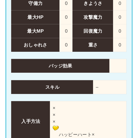
守備力
0
きようさ
0
最大HP
0
攻撃魔力
0
最大MP
0
回復魔力
0
おしゃれさ
0
重さ
0
バッジ効果
スキル
–
×
×
入手方法
×
ハッピーハート×