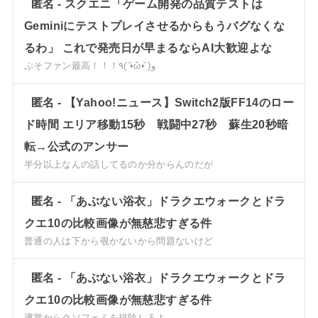
匿名
-
スクエニ「ゲーム開発の品質テストは
Geminiにテストプレイさせるからもうバグなくな
るわ」 これで発売日が早まるならAI大歓迎よな
ぷそファン最高！！！٩( •᷄ὤ•᷅ )و
匿名
-
【Yahoo!ニュース】Switch2版FF14のロー
ド時間 エリア移動15秒 戦闘中27秒 蘇生20秒暗
転→公式のアンサー
半分以上なんの話してるのか分からんのだが
匿名
-
「あぶない浴衣」ドラクエウォークとドラ
クエ10の比較画像が無慈悲すぎる件
普通の人は下から覗かないから問題ないけど
匿名
-
「あぶない浴衣」ドラクエウォークとドラ
クエ10の比較画像が無慈悲すぎる件
運営からクソフェミを排除しろよ