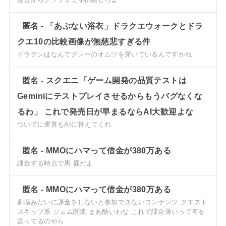
匿名
-
「あぶない浴衣」ドラクエウォークとドラ
クエ10の比較画像が無慈悲すぎる件
ドラテンはなんでグレーのオムツを穿いているんですかね
匿名
-
スクエニ「ゲーム開発の品質テストは
Geminiにテストプレイさせるからもうバグなくな
るわ」 これで発売日が早まるならAI大歓迎よな
ついでに運営もAIに替えてくれ
匿名
-
MMOにハマって借金が380万ある
課金する時点で馬 鹿だよ
匿名
-
MMOにハマって借金が380万ある
劇場みたいに課金をしないと参加できないコンテンツ クエスト
スキップ系 ジェム関連 まあ酷いわな これで課金薄いって何を
言ってるのやら