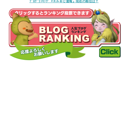
ﾌﾞﾛｸﾞﾗﾝｷﾝｸﾞ『エルおじ速報』現在の順位は？