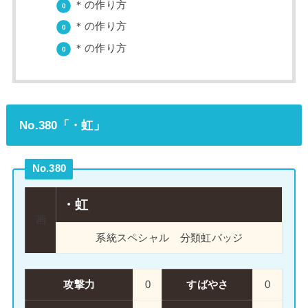
＊の作り方
＊の作り方
＊の作り方
No.380「・虹」
No.380
・虹
画
系統
スペシャル
分類
虹バッジ
攻撃力
0
すばやさ
0