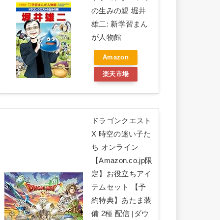
の生みの親 堀井
雄二: 新学習まん
が人物館
Amazon
楽天市場
ドラゴンクエスト
X 時空の迷い子た
ち オンライン
【Amazon.co.jp限
定】お役立ちアイ
テムセット 【予
約特典】あたま装
備 2種 配信 |ダウ