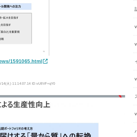
news/1591065.html
5/14(火) 11:14:07.14 ID:vU8VF+qY0