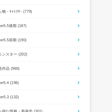
人物・ｷｬﾗｸﾀｰ
(779)
ver5.5後期
(187)
ver5.5前期
(190)
モンスター
(202)
他作品
(960)
ver5.4
(196)
ver5.3
(132)
お得な情報・新発売
(301)