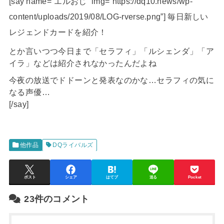
[say name=”エルおじ” img=”https://dq10.news/wp-
content/uploads/2019/08/LOG-rverse.png”] 毎日新しい
レジェンドカードを紹介！
とか言いつつ今日まで「セラフィ」「ルシェンダ」「ア
イラ」などは紹介されなかったんだよね
今夜の放送でドドーンと発表なのかな…セラフィの気に
なる声優…
[/say]
他作品
DQライバルズ
ポスト
シェア
はてブ
送る
Pocket
23件のコメント