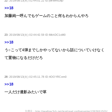
22:
2019/08/13(火) 02:44:01.22 ID:jVeWRtDq0
>>18
加藤純一呼んでもゲームのこと何もわからんやろ
23:
2019/08/13(火) 02:44:42.59 ID:MkhDC1oM0
>>18
う○こって4弾までしかやってないから話についていけなく
て置物になるだけだろ
28:
2019/08/13(火) 02:45:11.78 ID:4OOYRCem0
>>18
一人だけ遺影みたいで草
引用元：http://swallow.5ch.net/test/read.cgi/livejupiter/1565631523/