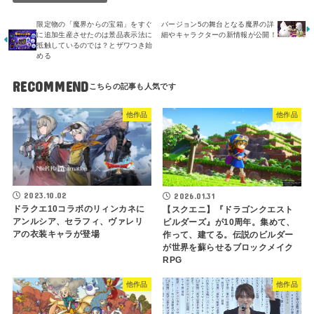
限定物の「魔界からの宝箱」をすぐ
バージョン5の舞台となる魔界の詳
に追加生産させたのは景品表示法に
細やキャラクターの新情報が公開！
抵触しているのでは？とザワつき始
める
RECOMMEND
他作品
他作品
2023.10.02
2026.01.31
ドラクエ10コラボのリィンカネに
【スクエニ】『ドラゴンクエスト
アンルシア、セラフィ、ヴァレリ
ビルダーズ』が10周年。集めて、
アの衣装キャラが登場
作って、建てる。伝説のビルダー
が世界を蘇らせるブロックメイク
RPG
他作品
他作品