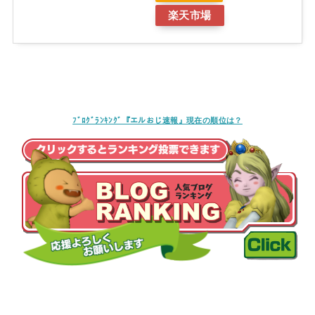
楽天市場
ﾌﾞﾛｸﾞﾗﾝｷﾝｸﾞ『エルおじ速報』現在の順位は？