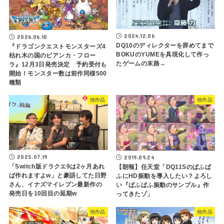
2024.12.06
2026.06.10
DQ10のディレクターを辞めてまで
『ドラゴンクエストモンスターズ4
BOKUのYUMEを具現化して作っ
枯れ木の国のビアンカ・フロー
たゲームの末路→
ラ』12月3日発売決定 予約受付も
開始！モンスター数は前作同様500
種類
他作品
他作品
2025.07.19
2019.09.24
「Switch版ドラクエ9は2ヶ月あれ
【朗報】任天堂「DQ11Sのぱふぱ
ば作れますよw」と豪語してた日野
ふにHD振動を導入したい？よろし
さん、イナズマイレブン最新作の
い『ぱふぱふ振動のサンプル』作
発売日を10回目の延期w
ってきたゾ」
他作品
他作品