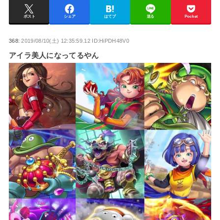
ポスト
シェア
はてブ
送る
Pocket
368:
2019/08/10(土) 12:35:59.12 ID:HiPDH48V0
アイラ美人になってるやん