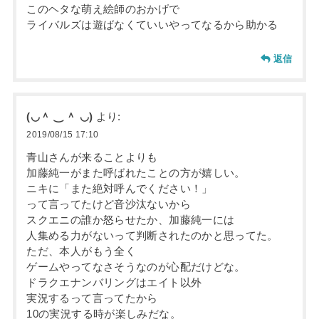
このヘタな萌え絵師のおかげで
ライバルズは遊ばなくていいやってなるから助かる
返信
(◡＾ ‿ ＾ ◡)
より:
2019/08/15 17:10
青山さんが来ることよりも
加藤純一がまた呼ばれたことの方が嬉しい。
ニキに「また絶対呼んでください！」
って言ってたけど音沙汰ないから
スクエニの誰か怒らせたか、加藤純一には
人集める力がないって判断されたのかと思ってた。
ただ、本人がもう全く
ゲームやってなさそうなのが心配だけどな。
ドラクエナンバリングはエイト以外
実況するって言ってたから
10の実況する時が楽しみだな。