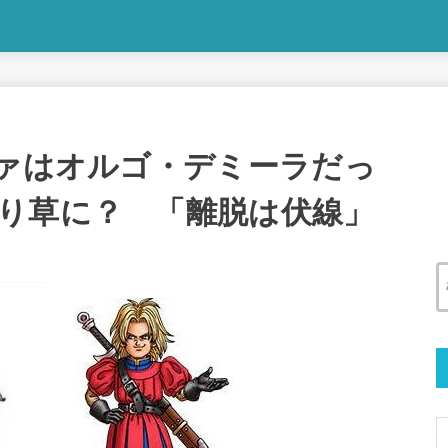
ファはオルゴ・デミーラだっ
り草に？ 「離脱は伏線」