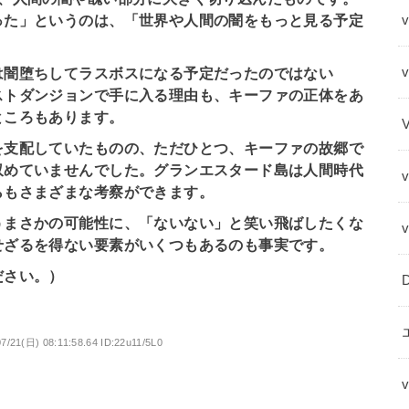
った」というのは、「世界や人間の闇をもっと見る予定
v
は闇堕ちしてラスボスになる予定だったのではない
ストダンジョンで手に入る理由も、キーファの正体をあ
ところもあります。
を支配していたものの、ただひとつ、キーファの故郷で
収めていませんでした。グランエスタード島は人間時代
らもさまざまな考察ができます。
うまさかの可能性に、「ないない」と笑い飛ばしたくな
せざるを得ない要素がいくつもあるのも事実です。
ださい。）
7/21(日) 08:11:58.64 ID:22u11/5L0