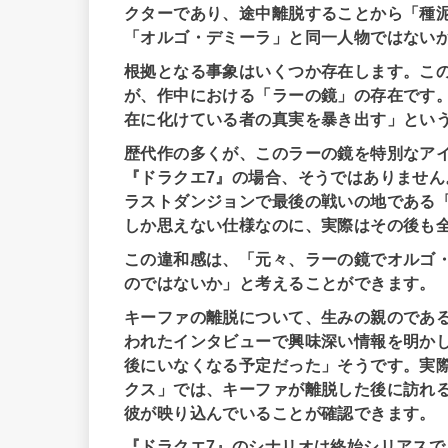
クターであり、途中離脱することから「種
「オルゴ・デミーラ」と同一人物ではない
根拠となる事象はいくつか存在します。こ
が、作中における「ラーの鏡」の存在です
在に化けている者の真実を暴き出す」とい
歴代作の多くが、このラーの鏡を特別なア
『ドラクエ7』の場合、そうではありませ
ラストダンジョンで最後の戦いの地である
しか思えない仕様なのに、実際はその後も
この違和感は、「元々、ラーの鏡でオルゴ
のではないか」と考えることができます。
キーファの離脱について、生みの親のである
われたインタビューで興味深い情報を明か
後にいなくなる予定だった」そうです。実際にP
クス」では、キーファが離脱した後に訪れ
彼が映り込んでいることが確認できます。
『ドラクエ7』のシナリオは終始シリアス