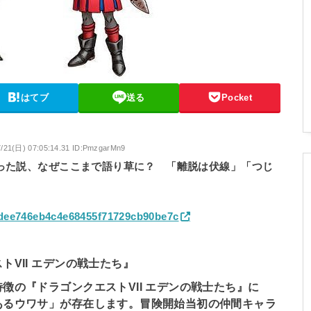
はてブ
送る
Pocket
7/21(日) 07:05:14.31 ID:PmzgarMn9
った説、なぜここまで語り草に？ 「離脱は伏線」「つじ
00dee746eb4c4e68455f71729cb90be7c
VII エデンの戦士たち』
徴の『ドラゴンクエストVII エデンの戦士たち』に
あるウワサ」が存在します。冒険開始当初の仲間キャラ