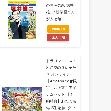
の生みの親 堀井
雄二: 新学習まん
が人物館
Amazon
楽天市場
ドラゴンクエスト
X 時空の迷い子た
ち オンライン
【Amazon.co.jp限
定】お役立ちアイ
テムセット 【予
約特典】あたま装
備 2種 配信 |ダウ