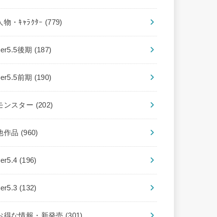
人物・ｷｬﾗｸﾀｰ
(779)
ver5.5後期
(187)
ver5.5前期
(190)
モンスター
(202)
他作品
(960)
ver5.4
(196)
ver5.3
(132)
お得な情報・新発売
(301)