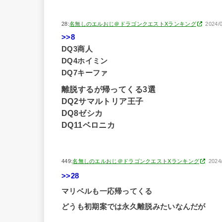
28:
名無しのエルおじ＠ドラゴンクエストXランキング
2024/0
>>8
DQ3商人
DQ4ホイミン
DQ7キーファ
離脱するが帰ってくる3選
DQ2サマルトリア王子
DQ8ゼシカ
DQ11ベロニカ
449:
名無しのエルおじ＠ドラゴンクエストXランキング
2024
>>28
マリベルも一応帰ってくる
どうも初期案では永久離脱みたいなんだが