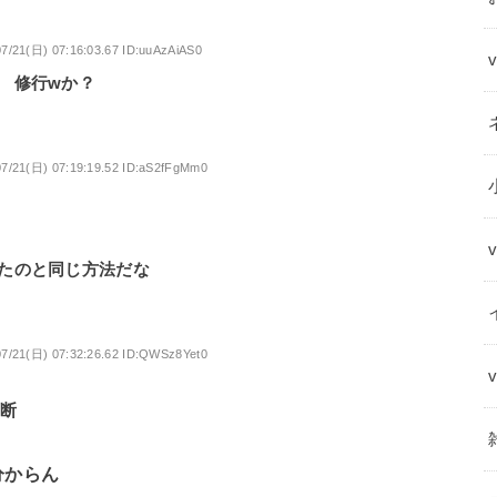
07/21(日) 07:16:03.67 ID:uuAzAiAS0
 修行wか？
07/21(日) 07:19:19.52 ID:aS2fFgMm0
たのと同じ方法だな
07/21(日) 07:32:26.62 ID:QWSz8Yet0
断
分からん