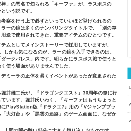
泥棒」の悪名で知られる「キーファ」が、ラスボスの
かという説です。
の考察を行う上で必ずといっていいほど挙げられるの
。ラーの鏡は多くのナンバリングタイトルで、「別の存
う用途で使用されてきた、重要アイテムのひとつです。
イテムとしてメインストーリーで採用していますが、
ん。しかも気になるのが、ラーの鏡を入手できるのは、
「ダークパレス」内です。明らかにラスボス戦で使うと
全く使う場面がありませんでした。
・デミーラの正体を暴くイベントがあったが変更された
堀井雄二氏が、『ドラゴンクエスト』30周年の際に行
しています。堀井氏いわく、「キーファはもうちょっと
v
layStation版『ドラクエ7』用の「Vジャンプブッ
る「大灯台」や「黒雲の迷路」のゲーム画面に、なぜか
で、人間の闇や醜い部分に大きく切り込んだものです。