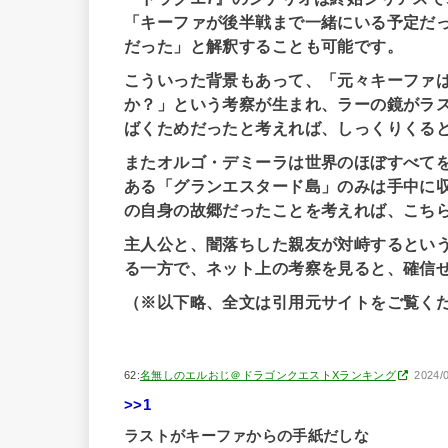
「キーファが後半戦まで一緒にいる予定だ
だった」と解釈することも可能です。
こういった背景もあって、「元々キーファ
か？」という考察が生まれ、ラーの鏡がラ
ばくためだったと考えれば、しっくりくる
またオルゴ・デミーラは世界のほぼすべて
ある「グランエスタード島」のみは手中に
の自身の故郷だったことを考えれば、こち
主人公と、闇落ちした親友が対峙するとい
る一方で、ネット上の考察を見ると、確信
（※以下略、全文は引用元サイトをご覧く
62:
名無しのエルおじ＠ドラゴンクエストXランキング
2024/0
>>1
ラストがキーファからの手紙だしな