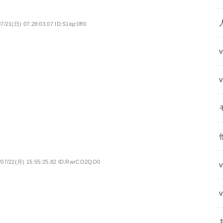
7/21(日) 07:28:03.07 ID:S1iqz0ff0
/07/22(月) 15:55:25.82 ID:RwrCO2QO0