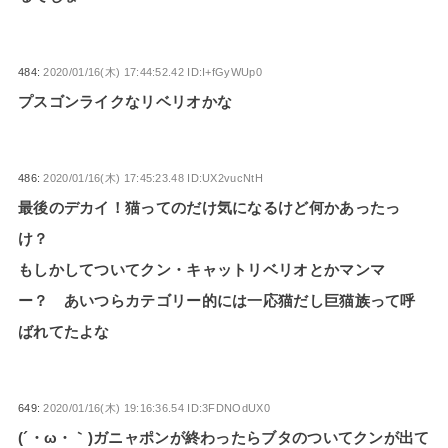
484:
2020/01/16(木) 17:44:52.42 ID:I+fGyWUp0
プスゴンライクなリベリオかな
486:
2020/01/16(木) 17:45:23.48 ID:UX2vucNtH
最後のデカイ！猫ってのだけ気になるけど何かあったっ
け？
もしかしてついてクン・キャットリベリオとかマンマ
ー？ あいつらカテゴリー的には一応猫だし巨猫族って呼
ばれてたよな
649:
2020/01/16(木) 19:16:36.54 ID:3FDNOdUX0
(´・ω・｀)ガニャポンが終わったらブタのついてクンが出て