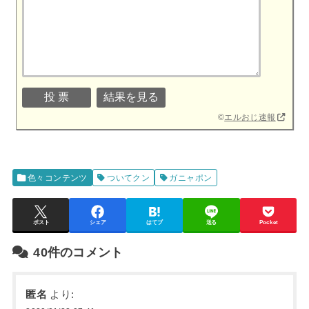
©
エルおじ速報
色々コンテンツ
ついてクン
ガニャポン
ポスト
シェア
はてブ
送る
Pocket
40件のコメント
匿名
より: