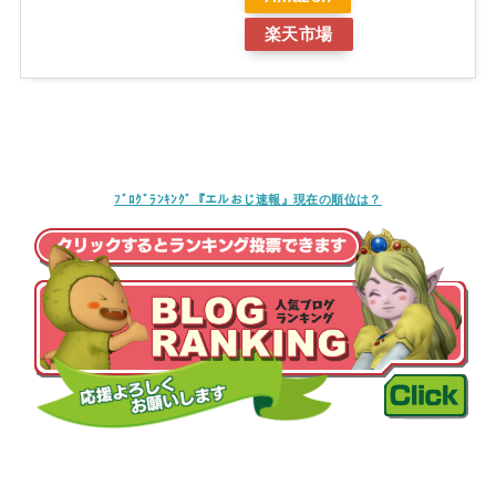
楽天市場
ﾌﾞﾛｸﾞﾗﾝｷﾝｸﾞ『エルおじ速報』現在の順位は？