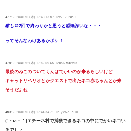
477:
2020/01/16(木) 17:40:13.87 ID:xZ17uNip0
猫も＠2回で終わりかと思うと感慨深いな・・・
ってそんなわけあるかボケ！
479:
2020/01/16(木) 17:42:59.65 ID:un6RaIWd0
最後のねこのついてくんはでかいのが来るらしいけど
キャットリベリオとかクエストで出たネコ赤ちゃんとか来
そうだよね
483:
2020/01/16(木) 17:44:34.71 ID:+yW7qEeH0
(´・ω・｀)エテーネ村で捕獲できるネコの中にでかいネコい
るでしょ