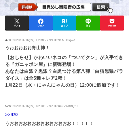
ポスト
シェア
はてブ
送る
Pocket
470:
2020/01/16(木) 17:38:27.99 ID:9cN+Dkjwd
うおおおおお青山神！
【おしらせ】かわいいネコの「ついてクン」が入手でき
る『ガニャポン屋』に新弾登場！
あなたは白派？黒派？白黒つける第八弾「白猫黒猫パラ
ダイス」は全5種＋レア2種！
1月22日（水・にゃんにゃんの日）12:00に追加です！
528:
2020/01/16(木) 18:10:52.92 ID:mGvWhbQf0
>>470
うおおおおおおおおおおおおおお！！！！！