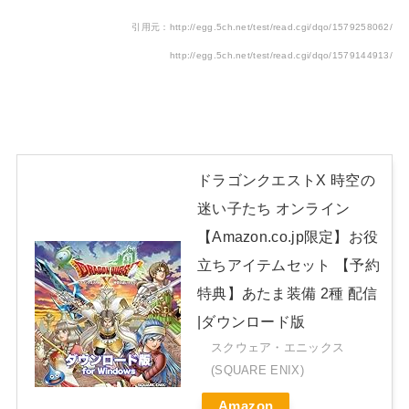
引用元：http://egg.5ch.net/test/read.cgi/dqo/1579258062/
http://egg.5ch.net/test/read.cgi/dqo/1579144913/
ドラゴンクエストX 時空の
迷い子たち オンライン
【Amazon.co.jp限定】お役
立ちアイテムセット 【予約
特典】あたま装備 2種 配信
|ダウンロード版
スクウェア・エニックス
(SQUARE ENIX)
Amazon