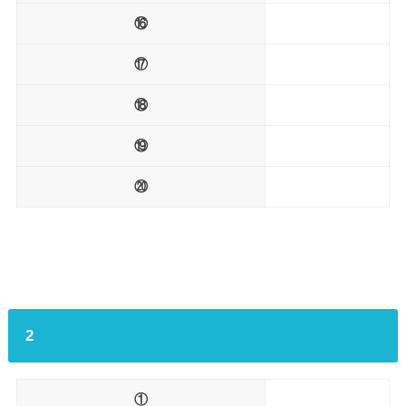
⑯
⑰
⑱
⑲
⑳
2
①