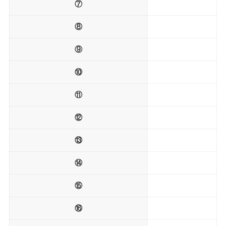
⑦
⑧
⑨
⑩
⑪
⑫
⑬
⑭
⑮
⑯