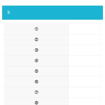
５
①
②
③
④
⑤
⑥
⑦
⑧