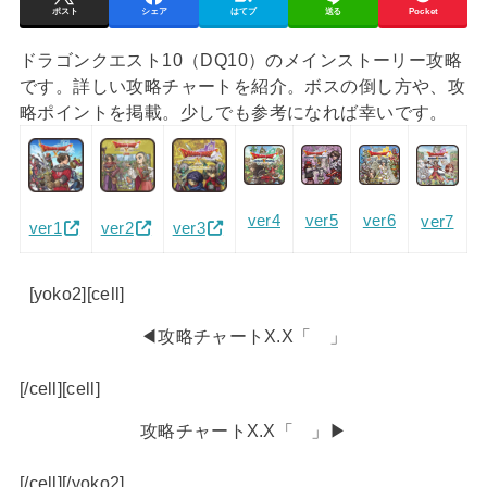
ポスト
シェア
はてブ
送る
Pocket
ドラゴンクエスト10（DQ10）のメインストーリー攻略
です。詳しい攻略チャートを紹介。ボスの倒し方や、攻
略ポイントを掲載。少しでも参考になれば幸いです。
ver4
ver5
ver6
ver7
ver1
ver2
ver3
[yoko2][cell]
◀攻略チャートX.X「 」
[/cell][cell]
攻略チャートX.X「 」▶
[/cell][/yoko2]