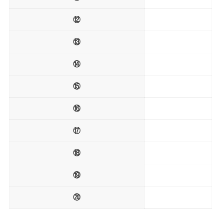
⑫
⑬
⑭
⑮
⑯
⑰
⑱
⑲
⑳