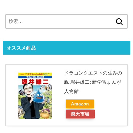
検
索:
オススメ商品
ドラゴンクエストの生みの
親 堀井雄二: 新学習まんが
人物館
Amazon
楽天市場