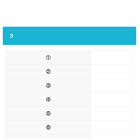
３
①
②
③
④
⑤
⑥