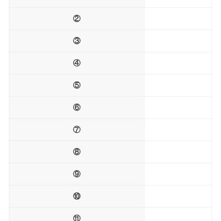
②
③
④
⑤
⑥
⑦
⑧
⑨
⑩
⑪