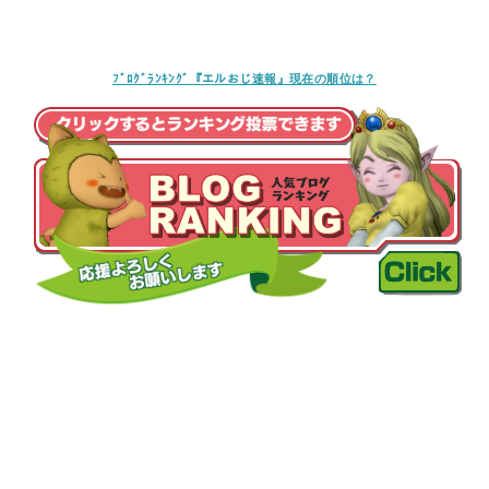
ﾌﾞﾛｸﾞﾗﾝｷﾝｸﾞ『エルおじ速報』現在の順位は？