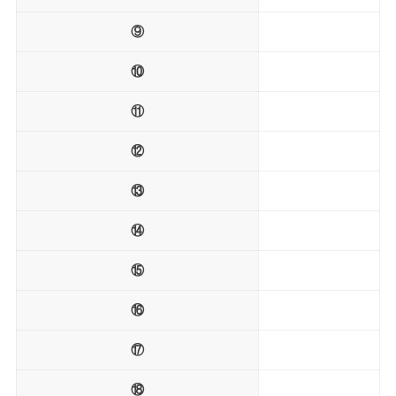
⑨
⑩
⑪
⑫
⑬
⑭
⑮
⑯
⑰
⑱