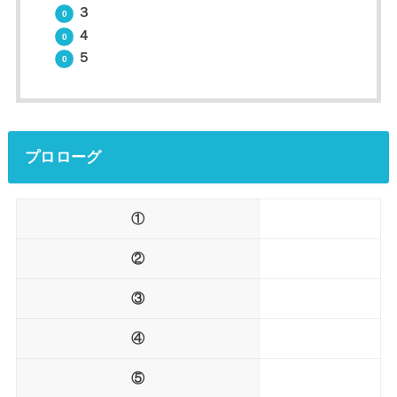
３
４
５
プロローグ
①
②
③
④
⑤