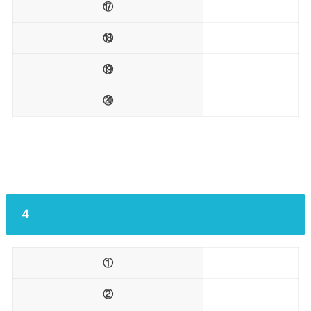
⑰
⑱
⑲
⑳
４
①
②