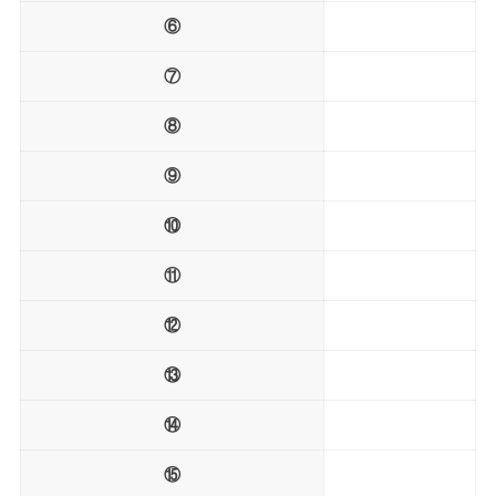
⑥
⑦
⑧
⑨
⑩
⑪
⑫
⑬
⑭
⑮