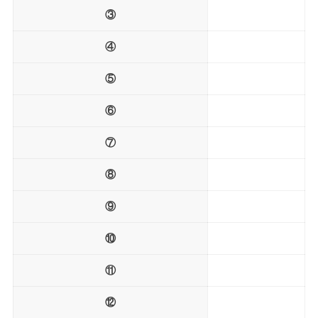
③
④
⑤
⑥
⑦
⑧
⑨
⑩
⑪
⑫