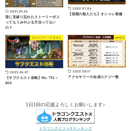
2022.07.06
2021.09.26
【深淵の咎人たち】オシャレ装備
昔に見破り忘れたストーリーボス
ってもうみやぶる方法ってない
の？
ストーリー・クエスト
ver6.2
2022.08.17
2025.06.07
アクセサリーの合成エナジー数
【サブクエスト攻略】No. 751～
800
1日1回の応援よろしくお願いします♪
ドラゴンクエストXランキング